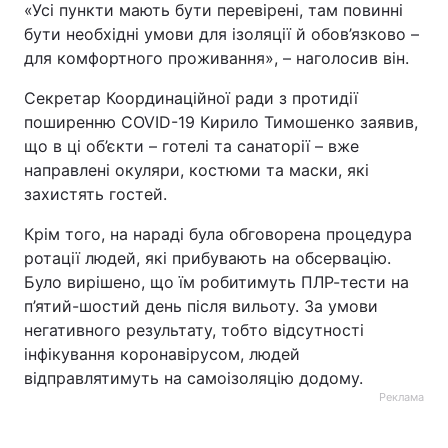
«Усі пункти мають бути перевірені, там повинні
бути необхідні умови для ізоляції й обов’язково –
Тема оформлення
для комфортного проживання», – наголосив він.
Секретар Координаційної ради з протидії
поширенню COVID-19 Кирило Тимошенко заявив,
що в ці об’єкти – готелі та санаторії – вже
направлені окуляри, костюми та маски, які
захистять гостей.
Крім того, на нараді була обговорена процедура
ротації людей, які прибувають на обсервацію.
Було вирішено, що їм робитимуть ПЛР-тести на
п’ятий-шостий день після вильоту. За умови
негативного результату, тобто відсутності
інфікування коронавірусом, людей
відправлятимуть на самоізоляцію додому.
Реклама