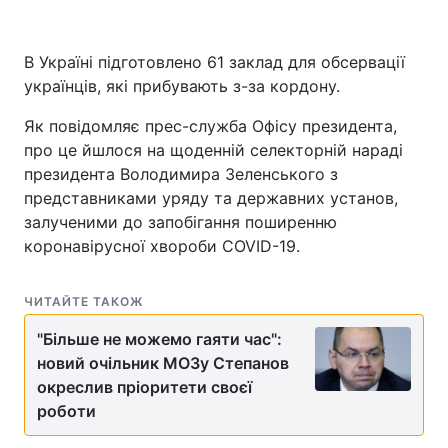
В Україні підготовлено 61 заклад для обсервації
українців, які прибувають з-за кордону.
Головна
Війна
Як повідомляє прес-служба Офісу президента,
Україна
Політика
про це йшлося на щоденній селекторній нараді
президента Володимира Зеленського з
Економіка
Світ
представниками уряду та державних установ,
Спорт
Наука
залученими до запобігання поширенню
коронавірусної хвороби COVID-19.
Техно і зв'язок
Лайт
ЧИТАЙТЕ ТАКОЖ
Зброя
Інциденти
"Більше не можемо гаяти час":
Здоров'я
Туризм
новий очільник МОЗу Степанов
окреслив пріоритети своєї
Цікавинки
Погода
роботи
Екологія
Регіони