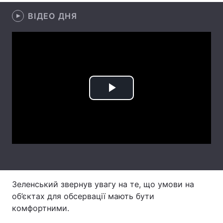
ВІДЕО ДНЯ
Лонгріди
Відео з Youtube
Статті
Інтерв'ю
Думки
Архів
Вакансії
Play
Контакти
Video
Послуги
Зеленський звернув увагу на те, що умови на
об’єктах для обсервації мають бути
комфортними.