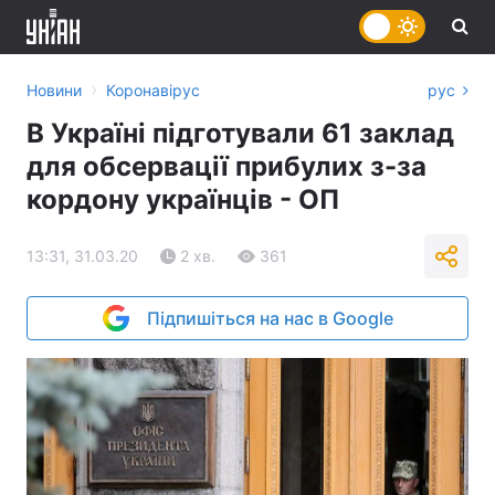
›
Новини
Коронавірус
рус
В Україні підготували 61 заклад
для обсервації прибулих з-за
кордону українців - ОП
13:31, 31.03.20
2 хв.
361
Підпишіться на нас в Google