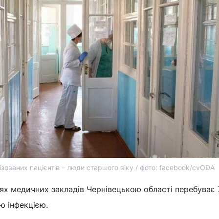
лізованих пацієнтів – люди старшого віку / фото: facebook/cvODA
нях медичних закладів Чернівецькою області перебуває 
ю інфекцією.