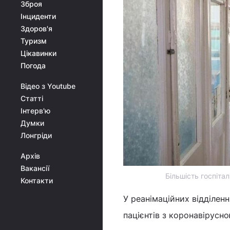
Зброя
Інциденти
Здоров'я
Туризм
Цікавинки
Погода
Відео з Youtube
Статті
Інтерв'ю
Думки
Лонгріди
Архів
Вакансії
Більшість госпіта
Контакти
У реанімаційних відділен
пацієнтів з коронавірусно