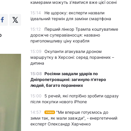
камерами можуть з’явитися вже цієї осені
15:14
Не щороку: експерти назвали
ідеальний термін для заміни смартфона
15:12
Перший лінкор Трампа коштуватиме
ю
дорожче суперавіаносця: названо
приголомшливу ціну корабля
15:09
Окупанти атакували дроном
маршрутку в Херсоні: серед поранених –
дитина
15:08
Росіяни завдали ударів по
Дніпропетровщині: загинуло пʼятеро
людей, багато поранених
15:00
5 речей, які потрібно зробити одразу
після покупки нового iPhone
14:57
"Ми вперше готуємось до
УНІАН
зими так, як мали завжди", - енергетичний
експерт Олександр Харченко