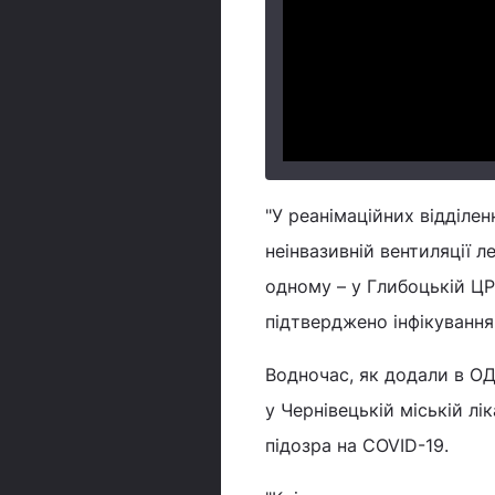
"У реанімаційних відділе
неінвазивній вентиляції 
одному – у Глибоцькій ЦРЛ
підтверджено інфікування 
Водночас, як додали в ОДА
у Чернівецькій міській лі
підозра на COVID-19.