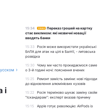
15:34
Переказ грошей на картку
УНІАН
стає викликом: які незвичні новації
вводять банки
15:33
Росія може використати українські
БпЛА для атак на цілі в Балтії, - литовська
розвідка
15:30
Чому ми часто прокидаємося саме
русском
о 3-й годині ночі: пояснення вчених
15:25
Ремонт замість заміни: нові підходи
до відновлення алюмінієвих кузовів
 і
15:22
Росія терміново шукає заміну своїм
"Іскандерам": експерт вказав причину
15:15
Apple готує революцію: AirPods із