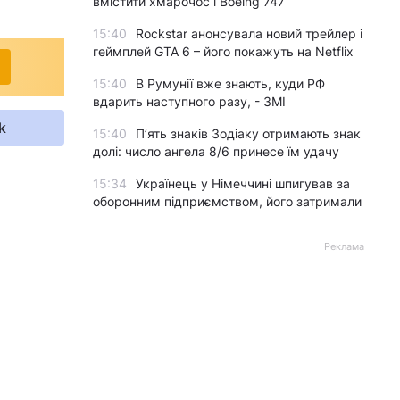
вмістити хмарочос і Boeing 747
15:40
Rockstar анонсувала новий трейлер і
геймплей GTA 6 – його покажуть на Netflix
15:40
В Румунії вже знають, куди РФ
вдарить наступного разу, - ЗМІ
k
15:40
П’ять знаків Зодіаку отримають знак
долі: число ангела 8/6 принесе їм удачу
15:34
Українець у Німеччині шпигував за
оборонним підприємством, його затримали
Реклама