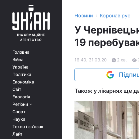
›
Новини
Коронавірус
У Чернівецьк
ІНФОРМАЦІЙНЕ
19 перебуваю
АГЕНТСТВО
Головна
Війна
16:40, 31.03.20
2 хв.
Україна
Підпиш
Політика
Економіка
Світ
Також у лікарнях ще дв
Екологія
Регіони
Спорт
Наука
Техно і зв'язок
Лайт