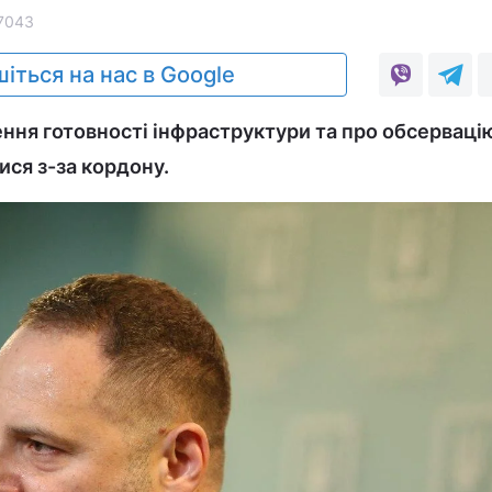
7043
іться на нас в Google
ння готовності інфраструктури та про обсерваці
лися з-за кордону.