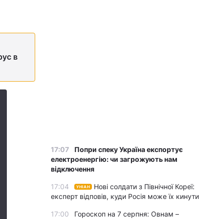
рус в
17:07
Попри спеку Україна експортує
електроенергію: чи загрожують нам
відключення
17:04
Нові солдати з Північної Кореї:
УНІАН
експерт відповів, куди Росія може їх кинути
17:00
Гороскоп на 7 серпня: Овнам –