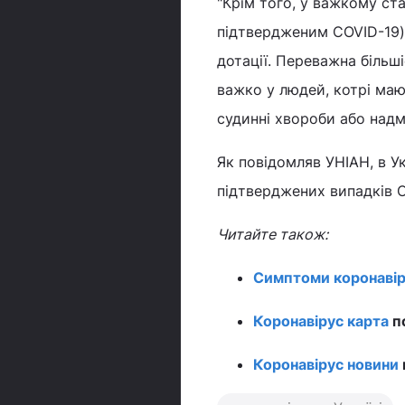
"Крім того, у важкому ста
підтвердженим COVID-19) 
дотації. Переважна більші
важко у людей, котрі мают
судинні хвороби або надмі
Як повідомляв УНІАН, в У
підтверджених випадків CO
Читайте також:
Симптоми коронавір
Коронавірус карта
по
Коронавірус новини