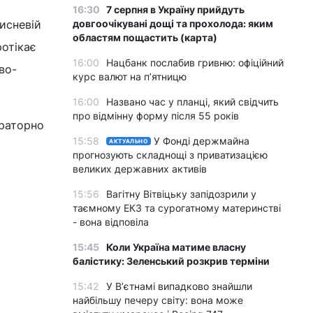
16:30
7 серпня в Україну прийдуть
исневій
довгоочікувані дощі та прохолода: яким
областям пощастить (карта)
ротікає
16:00
Нацбанк послабив гривню: офіційний
во-
курс валют на п’ятницю
16:00
Названо час у планці, який свідчить
про відмінну форму після 55 років
раторно
15:58
У Фонді держмайна
АКТУАЛЬНО
прогнозують складнощі з приватизацією
великих державних активів
15:56
Вагітну Вітвіцьку запідозрили у
таємному ЕКЗ та сурогатному материнстві
- вона відповіла
15:45
Коли Україна матиме власну
балістику: Зеленський розкрив терміни
15:42
У Вʼєтнамі випадково знайшли
найбільшу печеру світу: вона може