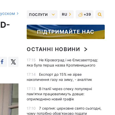
русском
RU
+39
ПОСЛУГИ
ID-
ПІДТРИМАЙТЕ НАС
ОСТАННІ НОВИНИ
17:15
Не Кіровоград і не Єлисаветград:
яка була перша назва Кропивницького
17:14
Експорт до 15% не зірве
накопичення газу на зиму, - аналітик
17:13
В Італії через спеку популярні
пам'ятки працюватимуть довше:
оприлюднено новий графік
17:10
7 серпня: церковне свято сьогодні,
чому потрібно обов’язково подати