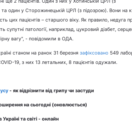
ні ще 2 пацієнтів. Один з них у Хотинській ЦРЛ (з
та один у Сторожинецькій ЦРЛ (з підозрою). Вони на к
сть цих пацієнтів – старшого віку. Як правило, недуга п
ь супутні патології, наприклад, цукровий діабет, серце
рну вагу", - повідомили в ОДА.
країні станом на ранок 31 березня
зафіксовано
549 лабо
VID-19, з них 13 летальних, 8 пацієнтів одужали.
усу
- як відрізнити від грипу чи застуди
ширення на сьогодні (оновлюється)
в Україні та світі - онлайн