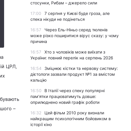
стосунки, Рибам – джерело сили
17:00
7 серпня у Києві буде гроза, але
спека нікуди не подінеться
16:57
Через Ель-Ніньо серед тюленів
може різко поширитися вірус сказу: у чому
причина
16:57
Хто з чоловіків може виїхати з
на
України: повний перелік на серпень 2026
ій ЦРЛ,
16:54
Зміцнює кістки та нервову систему:
дієтологи зазвали продукт №1 за вмістом
жих
кальцію
16:50
В Італії через спеку популярні
пам'ятки працюватимуть довше:
ебувають
оприлюднено новий графік роботи
ншого –
16:32
Цей фільм 2010 року визнали
найкращим психологічним бойовиком в
історії кіно