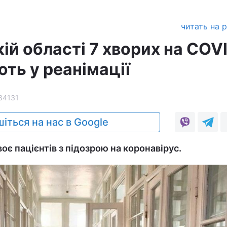
читать на 
ій області 7 хворих на COV
ть у реанімації
34131
іться на нас в Google
оє пацієнтів з підозрою на коронавірус.