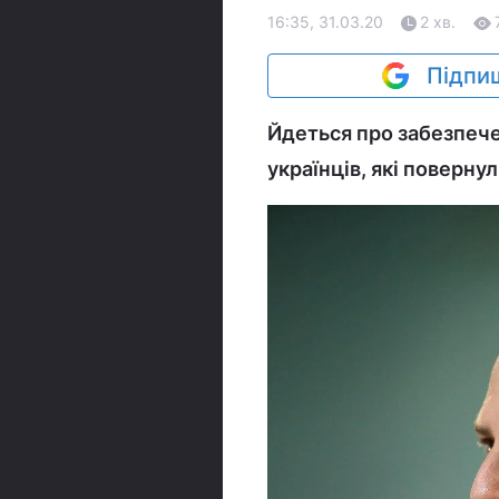
16:35, 31.03.20
2 хв.
Підпиш
Йдеться про забезпече
українців, які поверну