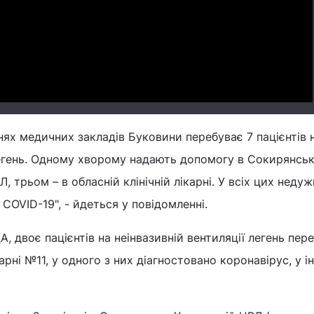
Video
ннях медичних закладів Буковини перебуває 7 пацієнтів 
легень. Одному хворому надають допомогу в Сокирянськ
, трьом – в обласній клінічній лікарні. У всіх цих неду
COVID-19", - йдеться у повідомленні.
, двоє пацієнтів на неінвазивній вентиляції легень пер
карні №11, у одного з них діагностовано коронавірус, у і