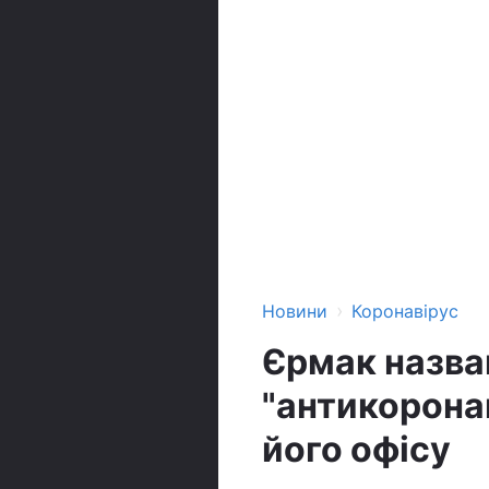
›
Новини
Коронавірус
Єрмак назва
"антикоронав
його офісу