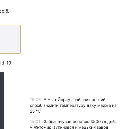
сіб.
id-19.
15:06
У Нью-Йорку знайшли простий
спосіб знизити температуру даху майже на
25 °C
15:01
Забезпечував роботою 3500 людей:
у Житомирі зупинився німецький завод