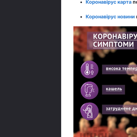
Коронавірус карта
по
Коронавірус новини