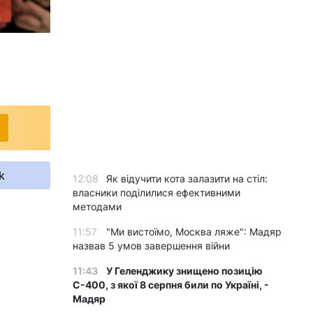
k
12:08
Як відучити кота залазити на стіл:
власники поділилися ефективними
методами
11:57
"Ми вистоїмо, Москва ляже": Мадяр
назвав 5 умов завершення війни
11:43
У Геленджику знищено позицію
С-400, з якої 8 серпня били по Україні, -
Мадяр