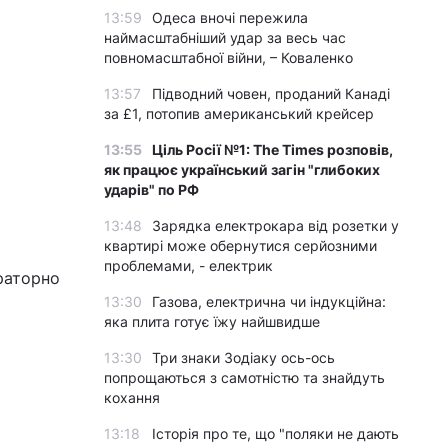
13:59
Одеса вночі пережила
наймасштабніший удар за весь час
повномасштабної війни, – Коваленко
13:57
Підводний човен, проданий Канаді
за £1, потопив американський крейсер
13:55
Ціль Росії №1: The Times розповів,
як працює український загін "глибоких
ударів" по РФ
13:48
Зарядка електрокара від розетки у
квартирі може обернутися серйозними
проблемами, - електрик
раторно
13:30
Газова, електрична чи індукційна:
яка плита готує їжу найшвидше
13:30
Три знаки Зодіаку ось-ось
попрощаються з самотністю та знайдуть
кохання
13:18
Історія про те, що "поляки не дають