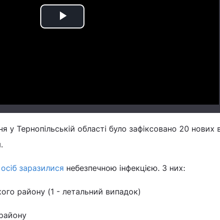
Play
Video
ня у Тернопільській області було зафіксовано 20 нових 
.
 осіб заразилися
небезпечною інфекцією. З них:
ого району (1 - летальний випадок)
 району