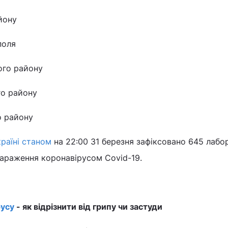
йону
поля
ого району
го району
о району
країні станом
на 22:00 31 березня зафіксовано 645 лабо
зараження коронавірусом Covid-19.
усу
- як відрізнити від грипу чи застуди