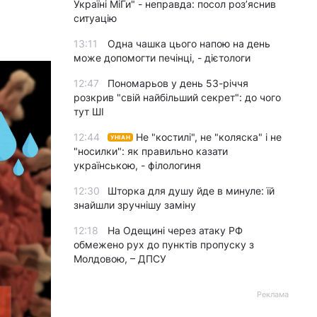
Україні МіГи" - неправда: посол роз’яснив
ситуацію
13:11
Одна чашка цього напою на день
може допомогти печінці, - дієтологи
12:47
Пономарьов у день 53-річчя
розкрив "свій найбільший секрет": до чого
тут ШІ
12:44
Не "костилі", не "коляска" і не
УНІАН
"носилки": як правильно казати
українською, - філологиня
12:30
Шторка для душу йде в минуле: їй
знайшли зручнішу заміну
12:18
На Одещині через атаку РФ
обмежено рух до пунктів пропуску з
Молдовою, – ДПСУ
Реклама