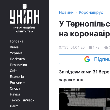
›
Новини
Коронавірус
У Тернопільс
ІНФОРМАЦІЙНЕ
на коронавір
АГЕНТСТВО
Головна
Війна
07:55, 01.04.20
1 хв.
Україна
Підпиш
Політика
Економіка
Світ
За підсумками 31 бере
Екологія
зараження.
Регіони
Спорт
Наука
Техно і зв'язок
Лайт