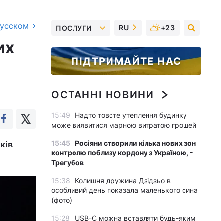
русском
RU
+23
ПОСЛУГИ
их
ПІДТРИМАЙТЕ НАС
ОСТАННІ НОВИНИ
15:49
Надто товсте утеплення будинку
може виявитися марною витратою грошей
15:45
Росіяни створили кілька нових зон
ків
контролю поблизу кордону з Україною, -
Трегубов
15:38
Колишня дружина Дзідзьо в
особливий день показала маленького сина
(фото)
15:28
USB-C можна вставляти будь-яким