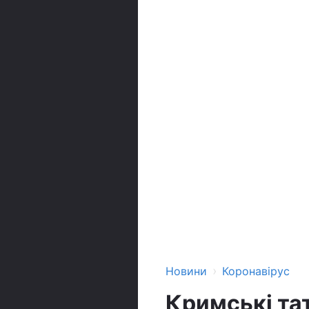
›
Новини
Коронавірус
Кримські та