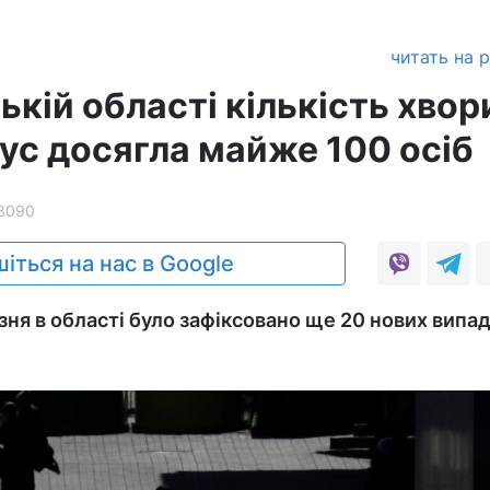
читать на 
ькій області кількість хвор
ус досягла майже 100 осіб
3090
іться на нас в Google
зня в області було зафіксовано ще 20 нових випад