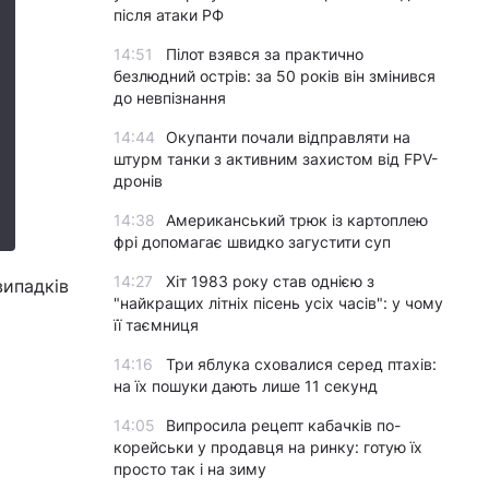
після атаки РФ
14:51
Пілот взявся за практично
безлюдний острів: за 50 років він змінився
до невпізнання
14:44
Окупанти почали відправляти на
штурм танки з активним захистом від FPV-
дронів
14:38
Американський трюк із картоплею
фрі допомагає швидко загустити суп
14:27
Хіт 1983 року став однією з
випадків
"найкращих літніх пісень усіх часів": у чому
її таємниця
14:16
Три яблука сховалися серед птахів:
на їх пошуки дають лише 11 секунд
14:05
Випросила рецепт кабачків по-
корейськи у продавця на ринку: готую їх
просто так і на зиму