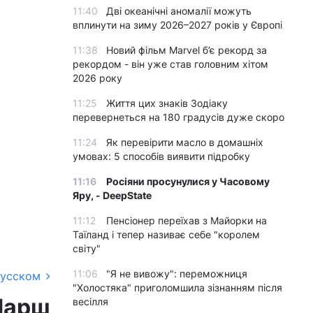
11:40
Дві океанічні аномалії можуть
вплинути на зиму 2026–2027 років у Європі
11:38
Новий фільм Marvel б’є рекорд за
рекордом - він уже став головним хітом
2026 року
11:25
Життя цих знаків Зодіаку
перевернеться на 180 градусів дуже скоро
11:24
Як перевірити масло в домашніх
умовах: 5 способів виявити підробку
11:16
Росіяни просунулися у Часовому
Яру, - DeepState
11:12
Пенсіонер переїхав з Майорки на
Таїланд і тепер називає себе "королем
світу"
11:06
"Я не вивожу": переможниця
русском
"Холостяка" приголомшила зізнанням після
Марш
весілля