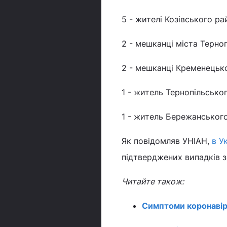
5 - жителі Козівського ра
2 - мешканці міста Терно
2 - мешканці Кременецьк
1 - житель Тернопільсько
1 - житель Бережанськог
Як повідомляв УНІАН,
в У
підтверджених випадків 
Читайте також:
Симптоми коронавір