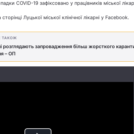
падки COVID-19 зафіксовано у працівників міської лікар
сторінці Луцької міської клінічної лікарні у Facebook.
Е ТАКОЖ
ні розглядають запровадження більш жорсткого карант
ня – ОП