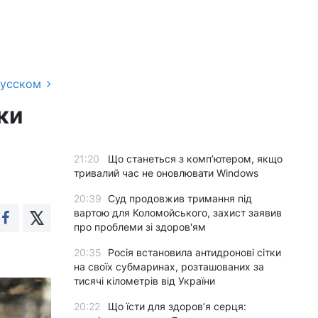
русском
ки
21:20
Що станеться з комп’ютером, якщо
тривалий час не оновлювати Windows
20:39
Суд продовжив тримання під
вартою для Коломойського, захист заявив
про проблеми зі здоров'ям
20:35
Росія встановила антидронові сітки
на своїх субмаринах, розташованих за
тисячі кілометрів від України
20:22
Що їсти для здоров’я серця: