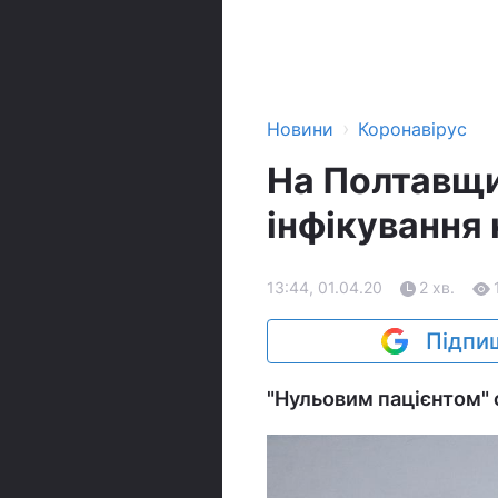
›
Новини
Коронавірус
На Полтавщи
інфікування
13:44, 01.04.20
2 хв.
Підпиш
"Нульовим пацієнтом" с