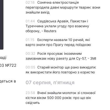
02:18
Сонячна електростанція
перегородила давні маршрути тварин: вони
знайшли вихід
01:44
Саудівська Аравія, Пакистан і
Туреччина уклали угоду про взаємну
оборону, - Reuters
01:15
Експерти назвали 10 речей, які
варто знати про Прагу перед поїздкою
00:32
Росія просуває іноземним
ладі
замовникам нову ракету для Су-57, - ЗМІ
МОЗ №722
00:05
Старий монітор ще рано викидати:
як використати його повторно з користю
деться в
07 серпня, п'ятниця
23:58
Вчені знайшли молоток зі слонової
кістки віком 500 000 років: про що він
свідчить