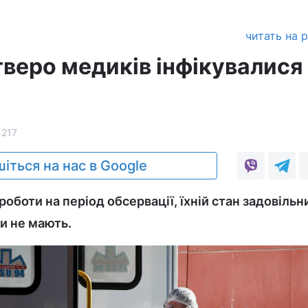
читать на 
тверо медиків інфікувалися
1217
іться на нас в Google
роботи на період обсервації, їхній стан задовільн
и не мають.