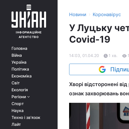
›
Новини
Коронавірус
У Луцьку че
ІНФОРМАЦІЙНЕ
Covid-19
АГЕНТСТВО
Головна
Війна
14:03, 01.04.20
1 хв.
Україна
Підпиш
Політика
Економіка
Світ
Хворі відсторонені від 
Екологія
ознак захворювань вон
Регіони
Спорт
Наука
Техно і зв'язок
Лайт