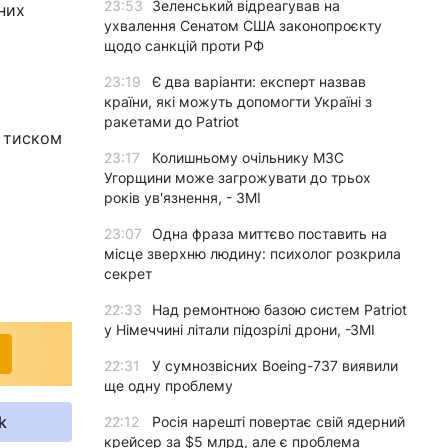
23:53
Зеленський відреагував на
йних
ухвалення Сенатом США законопроєкту
щодо санкцій проти РФ
23:19
Є два варіанти: експерт назвав
країни, які можуть допомогти Україні з
ракетами до Patriot
д тиском
23:17
Колишньому очільнику МЗС
Угорщини може загрожувати до трьох
років ув'язнення, - ЗМІ
23:07
Одна фраза миттєво поставить на
місце зверхню людину: психолог розкрила
секрет
22:33
Над ремонтною базою систем Patriot
у Німеччині літали підозрілі дрони, -ЗМІ
22:31
У сумнозвісних Boeing-737 виявили
ще одну проблему
k
22:12
Росія нарешті повертає свій ядерний
крейсер за $5 млрд, але є проблема