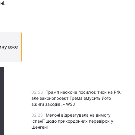
ні.
ину вже
02:56
Трамп неохоче посилює тиск на РФ,
але законопроект Грема змусить його
вжити заходів, - WSJ
02:23
Мелоні відреагувала на вимогу
Іспанії щодо прикордонних перевірок у
Шенгені