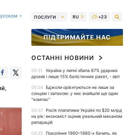
русском
RU
+23
ПОСЛУГИ
ПІДТРИМАЙТЕ НАС
ОСТАННІ НОВИНИ
05:31
Україна у липні збила 87% ударних
дронів і лише 15% балістичних ракет, - звіт
05:24
Бджоли орієнтуються не лише за
ий,
сонцем і запахом: у них знайшли ще один
"компас"
04:37
Росія платитиме Україні по $20 млрд
на рік: економіст оцінив реальний механізм
репарацій
04:22
Покоління 1960–1980-х бачить, як