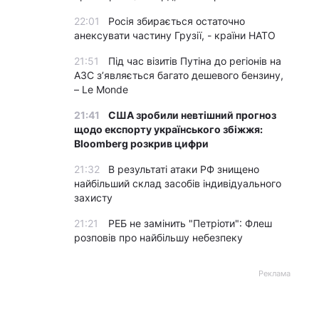
22:01
Росія збирається остаточно
анексувати частину Грузії, - країни НАТО
21:51
Під час візитів Путіна до регіонів на
АЗС з’являється багато дешевого бензину,
– Le Monde
21:41
США зробили невтішний прогноз
щодо експорту українського збіжжя:
Bloomberg розкрив цифри
21:32
В результаті атаки РФ знищено
найбільший склад засобів індивідуального
захисту
21:21
РЕБ не замінить "Петріоти": Флеш
розповів про найбільшу небезпеку
Реклама