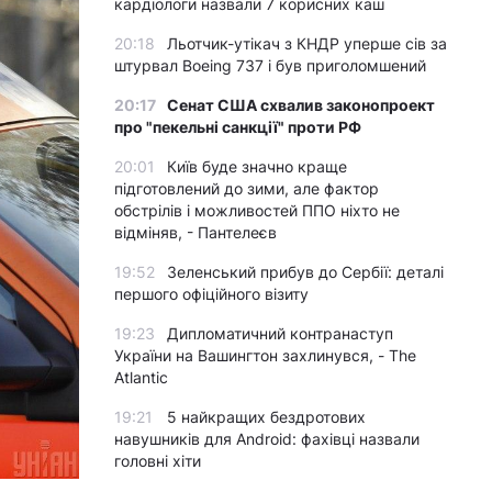
кардіологи назвали 7 корисних каш
20:18
Льотчик-утікач з КНДР уперше сів за
штурвал Boeing 737 і був приголомшений
20:17
Сенат США схвалив законопроект
про "пекельні санкції" проти РФ
20:01
Київ буде значно краще
підготовлений до зими, але фактор
обстрілів і можливостей ППО ніхто не
відміняв, - Пантелеєв
19:52
Зеленський прибув до Сербії: деталі
першого офіційного візиту
19:23
Дипломатичний контранаступ
України на Вашингтон захлинувся, - The
Atlantic
19:21
5 найкращих бездротових
навушників для Android: фахівці назвали
головні хіти