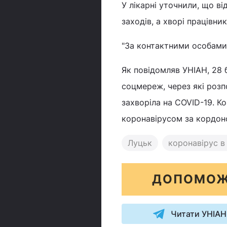
У лікарні уточнили, що ві
заходів, а хворі працівни
"За контактними особами 
Як повідомляв УНІАН, 28 б
соцмереж, через які розп
захворіла на COVID-19. К
коронавірусом за кордон
Луцьк
коронавірус в 
ДОПОМОЖ
Читати УНІАН