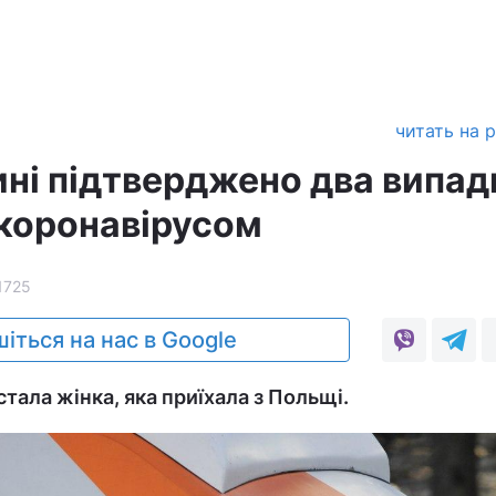
читать на 
ні підтверджено два випад
 коронавірусом
1725
іться на нас в Google
тала жінка, яка приїхала з Польщі.