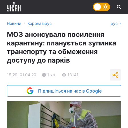
›
Новини
Коронавірус
рус
МОЗ анонсувало посилення
карантину: планується зупинка
транспорту та обмеження
доступу до парків
15:29, 01.04.20
1 хв.
13141
Підпишіться на нас в Google