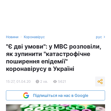
›
Новини
Коронавірус
рус
"Є дві умови": у МВС розповіли,
як зупинити "катастрофічне
поширення епідемії"
коронавірусу в Україні
15:27, 01.04.20
2 хв.
5621
Підпишіться на нас в Google