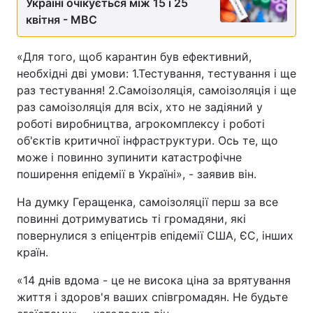
Україні очікується між 15 і 25
квітня - МВС
«Для того, щоб карантин був ефективний,
необхідні дві умови: 1.Тестування, тестування і ще
раз тестування! 2.Самоізоляція, самоізоляція і ще
раз самоізоляція для всіх, хто не задіяний у
роботі виробництва, агрокомплексу і роботі
об'єктів критичної інфраструктури. Ось те, що
може і повинно зупинити катастрофічне
поширення епідемії в Україні», - заявив він.
На думку Геращенка, самоізоляції перш за все
повинні дотримуватись ті громадяни, які
повернулися з епіцентрів епідемії США, ЄС, інших
країн.
«14 днів вдома - це не висока ціна за врятування
життя і здоров'я ваших співгромадян. Не будьте