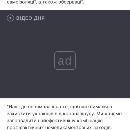
самоізоляції, а також обсервації.
Лонгріди
ВІДЕО ДНЯ
Відео з Youtube
Статті
Інтерв'ю
Думки
Архів
Вакансії
ad
Контакти
Послуги
“Наші дії спрямовані на те, щоб максимально
захистити українців від коронавірусу. Ми хочемо
запровадити найефективнішу комбінацію
профілактичних немедикаментозних заходів: