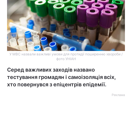
У МВС назвали важливі умови для протидії поширенню хвороби /
фото УНІАН
Серед важливих заходів названо
тестування громадян і самоізоляція всіх,
хто повернувся з епіцентрів епідемії.
Реклама