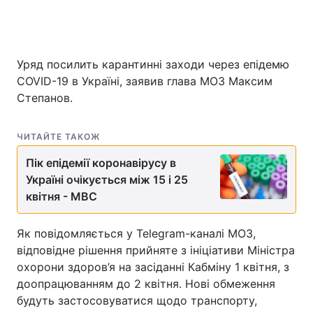
Головна
Війна
Уряд посилить карантинні заходи через епідемю
COVID-19 в Україні, заявив глава МОЗ Максим
Україна
Політика
Степанов.
Економіка
Світ
ЧИТАЙТЕ ТАКОЖ
Спорт
Наука
Пік епідемії коронавірусу в
Україні очікується між 15 і 25
Техно і зв'язок
Лайт
квітня - МВС
Зброя
Інциденти
Як повідомляється у Telegram-каналі МОЗ,
Здоров'я
Туризм
відповідне рішення прийняте з ініціативи Міністра
охорони здоров’я на засіданні Кабміну 1 квітня, з
Цікавинки
Погода
доопрацюванням до 2 квітня. Нові обмеження
будуть застосовуватися щодо транспорту,
Екологія
Регіони