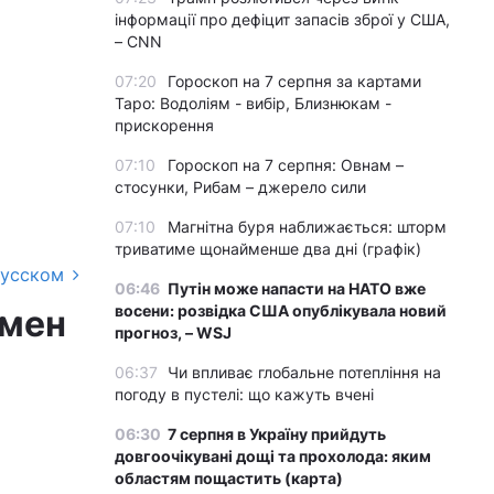
інформації про дефіцит запасів зброї у США,
– CNN
07:20
Гороскоп на 7 серпня за картами
Таро: Водоліям - вибір, Близнюкам -
прискорення
07:10
Гороскоп на 7 серпня: Овнам –
стосунки, Рибам – джерело сили
07:10
Магнітна буря наближається: шторм
триватиме щонайменше два дні (графік)
русском
06:46
Путін може напасти на НАТО вже
восени: розвідка США опублікувала новий
смен
прогноз, – WSJ
06:37
Чи впливає глобальне потепління на
погоду в пустелі: що кажуть вчені
06:30
7 серпня в Україну прийдуть
довгоочікувані дощі та прохолода: яким
областям пощастить (карта)