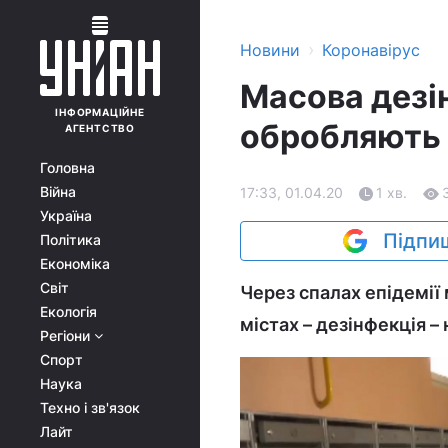
›
Новини
Коронавірус
Масова дезін
ІНФОРМАЦІЙНЕ
обробляють і
АГЕНТСТВО
Головна
Війна
17:33, 01.04.20
1 хв.
Україна
Підпиш
Політика
Економіка
Світ
Через спалах епідемії 
Екологія
містах – дезінфекція –
Регіони
Спорт
Наука
Техно і зв'язок
Лайт