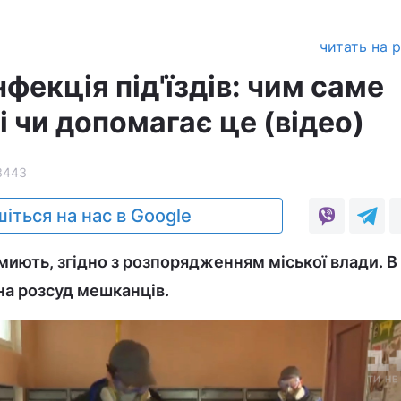
читать на 
фекція під'їздів: чим саме
 чи допомагає це (відео)
3443
іться на нас в Google
миють, згідно з розпорядженням міської влади. В
 на розсуд мешканців.