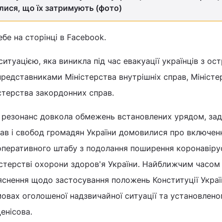
ися, що їх затримують (фото)
бе на сторінці в Facebook.
з ситуацією, яка виникла під час евакуації українців з ос
 представниками Міністерства внутрішніх справ, Міністе
стерства закордонних справ.
 резонанс довкола обмежень встановлених урядом, за
рав і свобод громадян України домовилися про включен
оперативного штабу з подолання поширення коронавіру
ністерстві охорони здоров'я України. Найближчим часом
яснення щодо застосування положень Конституції Украї
овах оголошеної надзвичайної ситуації та установлено
енісова.