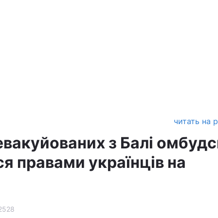
читать на 
 евакуйованих з Балі омбуд
ся правами українців на
2528