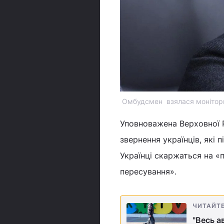
Омбудсмен взялася монітори
Уповноважена Верховної 
звернення українців, які 
Українці скаржаться на 
пересування».
ЧИТАЙТ
"Весь а