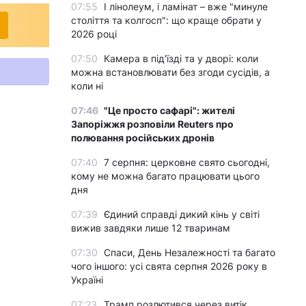
07:55
І лінолеум, і ламінат – вже "минуле
століття та колгосп": що краще обрати у
2026 році
07:50
Камера в під'їзді та у дворі: коли
можна встановлювати без згоди сусідів, а
коли ні
07:46
"Це просто сафарі": жителі
Запоріжжя розповіли Reuters про
полювання російських дронів
07:40
7 серпня: церковне свято сьогодні,
кому не можна багато працювати цього
дня
07:39
Єдиний справді дикий кінь у світі
вижив завдяки лише 12 тваринам
07:30
Спаси, День Незалежності та багато
чого іншого: усі свята серпня 2026 року в
Україні
07:23
Трамп розлютився через витік