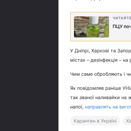
ЧИТАЙТ
ПЦУ поч
У Дніпрі, Харкові та Запо
містах – дезінфекція – на
Чим саме обробляють і чи
Як повідомляв раніше УНІ
так званої наливайки на 
напої,
направлять на виго
Карантин в Україні
Ха