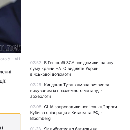
фото УНІАН
02:52
В Генштабі ЗСУ повідомили, на яку
суму країни НАТО виділять Україні
ленні
військової допомоги
ії.
02:26
Кинджал Тутанхамона виявився
викуваним із позаземного металу, -
археологи
02:05
США запровадили нові санкції проти
Куби за співпрацю з Китаєм та РФ, -
Bloomberg
 і
01:23
Як вибратися з багнюки на