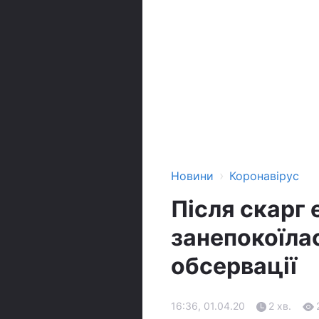
›
Новини
Коронавірус
Після скарг
занепокоїла
обсервації
16:36, 01.04.20
2 хв.