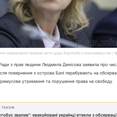
ти нормативно-правові акти щодо боротьби з коронавірусом / 
Ради з прав людини Людмила Денісова заявила про чис
після повернення з острова Балі перебувають на обсервац
«примусове утримання та порушення права на свободу
Е ТАКОЖ
втобус звалив": евакуйовані українці втекли з обсервації