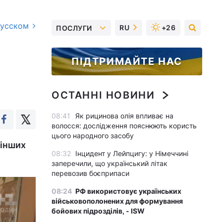
русском
RU
+26
ПОСЛУГИ
ПІДТРИМАЙТЕ НАС
ОСТАННІ НОВИНИ
08:41
Як рицинова олія впливає на
волосся: дослідження пояснюють користь
цього народного засобу
 інших
08:32
Інцидент у Лейпцигу: у Німеччині
заперечили, що український літак
перевозив боєприпаси
08:24
РФ використовує українських
військовополонених для формування
бойових підрозділів, - ISW