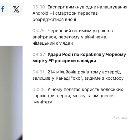
05:30
Експерт вимкнув одне налаштування
Android – і смартфон перестав
розряджатися вночі
05:25
Червневий оптимізм українців
вивітрився, перелому у війні нема, -
німецький оглядач
04:37
Удари Росії по кораблях у Чорному
морі: у FP розкрили наслідки
04:31
214 мільйонів років тому астероїд
залишив у Канаді "око", видиме з космосу
03:28
У чому полягає користь волоських
горіхів для серця, мозку та зміцнення
імунітету
Реклама