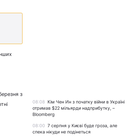
інших
березня з
08:08
Кім Чен Ин з початку війни в Україні
тні
отримав $22 мільярди надприбутку, –
Bloomberg
08:00
7 серпня у Києві буде гроза, але
спека нікуди не подінеться