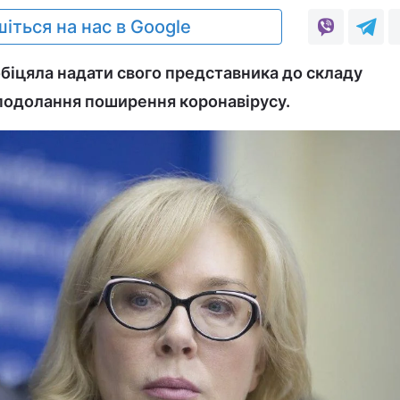
іться на нас в Google
іцяла надати свого представника до складу
подолання поширення коронавірусу.