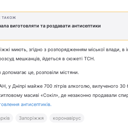
Е ТАКОЖ
ала виготовляти та роздавати антисептики
ріжжі миють, згідно з розпорядженням міської влади, в 
 розсуд мешканців, йдеться в сюжеті ТСН.
 допомагає це, розповіли містяни.
АН, у Дніпрі майже 700 літрів алкоголю, вилученого 30 
житловому масиві «Сокіл», де незаконно продавали спир
товлення антисептиків.
рків
Запоріжжя
коронавірус