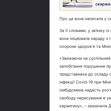
скаржил
Про це вона написала у се
За її словами, у зв’язку і
вона ініціювала нараду з
охорони здоров'я та Міні
«Зважаючи на суспільний
запобігання порушення п
представника до складу 
інфекції Covid-19 при Мі
омбудсмена надасть роз'
свободу пересування в ум
карантину», – зазначила Д