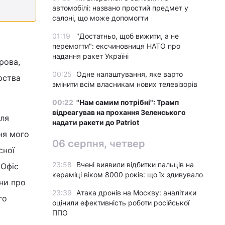
автомобілі: названо простий предмет у
салоні, що може допомогти
01:19
"Достатньо, щоб вижити, а не
перемогти": ексчиновниця НАТО про
надання ракет Україні
трова,
00:25
Одне налаштування, яке варто
рства
змінити всім власникам нових телевізорів
00:22
"Нам самим потрібні": Трамп
відреагував на прохання Зеленського
для
надати ракети до Patriot
ня мого
06 серпня, четвер
сної
23:58
Вчені виявили відбитки пальців на
 Офіс
кераміці віком 8000 років: що їх здивувало
ни про
23:39
Атака дронів на Москву: аналітики
го
оцінили ефективність роботи російської
ППО