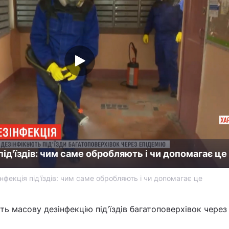
ід'їздів: чим саме обробляють і чи допомагає це
нфекція під'їздів: чим саме обробляють і чи допомагає це
ть масову дезінфекцію під'їздів багатоповерхівок через