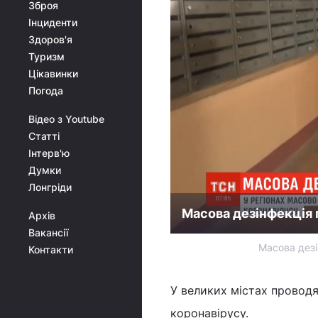
Зброя
Інциденти
Здоров'я
Туризм
Цікавинки
Погода
Відео з Youtube
Статті
Інтерв'ю
Думки
Лонгріди
Масова дезінфекція п
Архів
Вакансії
Масова дезі
Контакти
У великих містах проводя
коронавірусу.