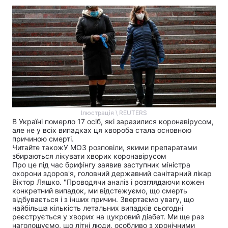
Ілюстрація \ REUTERS
В Україні померло 17 осіб, які заразилися коронавірусом,
але не у всіх випадках ця хвороба стала основною
причиною смерті.
Читайте також
У МОЗ розповіли, якими препаратами
збираються лікувати хворих коронавірусом
Про це під час брифінгу заявив заступник міністра
охорони здоров'я, головний державний санітарний лікар
Віктор Ляшко. "Проводячи аналіз і розглядаючи кожен
конкретний випадок, ми відстежуємо, що смерть
відбувається і з інших причин. Звертаємо увагу, що
найбільша кількість летальних випадків сьогодні
реєструється у хворих на цукровий діабет. Ми ще раз
наголошуємо, що літні люди, особливо з хронічними