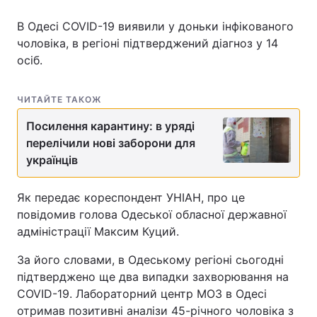
В Одесі COVID-19 виявили у доньки інфікованого
чоловіка, в регіоні підтверджений діагноз у 14
осіб.
Головна
Війна
Україна
Політика
ЧИТАЙТЕ ТАКОЖ
Економіка
Світ
Посилення карантину: в уряді
перелічили нові заборони для
Спорт
Наука
українців
Техно і зв'язок
Лайт
Як передає кореспондент УНІАН, про це
повідомив голова Одеської обласної державної
Зброя
Інциденти
адміністрації Максим Куций.
Здоров'я
Туризм
За його словами, в Одеському регіоні сьогодні
підтверджено ще два випадки захворювання на
Цікавинки
Погода
COVID-19. Лабораторний центр МОЗ в Одесі
отримав позитивні аналізи 45-річного чоловіка з
Екологія
Регіони