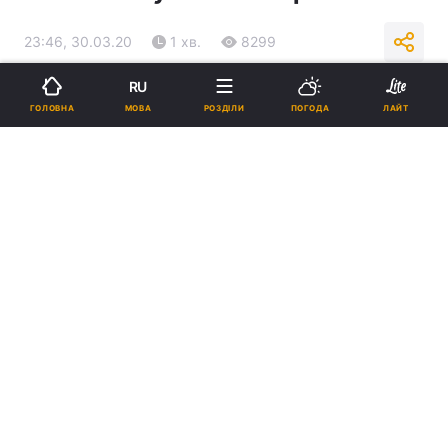
23:46, 30.03.20
1 хв.
8299
RU
Підпишіться на нас в Google
МОВА
ГОЛОВНА
РОЗДІЛИ
ПОГОДА
ЛАЙТ
В Одеській області два нових випадки зараження коронавірусом /
УНІАН
В Одеській області лабораторно
підтверджено вже 11 випадків
захворювання.