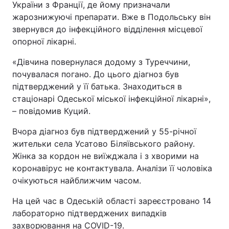
України з Франції, де йому призначали
жарознижуючі препарати. Вже в Подольську він
Тема оформлення
звернувся до інфекційного відділення місцевої
опорної лікарні.
«Дівчина повернулася додому з Туреччини,
почувалася погано. До цього діагноз був
підтверджений у її батька. Знаходиться в
стаціонарі Одеської міської інфекційної лікарні»,
– повідомив Куций.
Вчора діагноз був підтверджений у 55-річної
жительки села Усатово Біляївського району.
Жінка за кордон не виїжджала і з хворими на
коронавірус не контактувала. Аналізи її чоловіка
очікуються найближчим часом.
На цей час в Одеській області зареєстровано 14
лабораторно підтверджених випадків
захворювання на COVID-19.