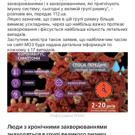
захворюваннями і з захворюваннями, які
пригнічують
імунну систему
, сьогодні у великій групі ризику", -
розповів він, передає
112.ua
.
Ляшко зазначив, що саме в цій групі ризику більше
виникає ускладнень, через що найбільш важко протікає
захворювання і фіксується найбільша кількість летальних
випадків.
Заступник міністра також заявив, що найближчим часом
на сайті МОЗ буде надана
детальна інформація по
кожному
з 17 випадків.
Инфографіка УНІАН
Люди з хронічними захворюваннями
знаходяться в групі великого ризику.