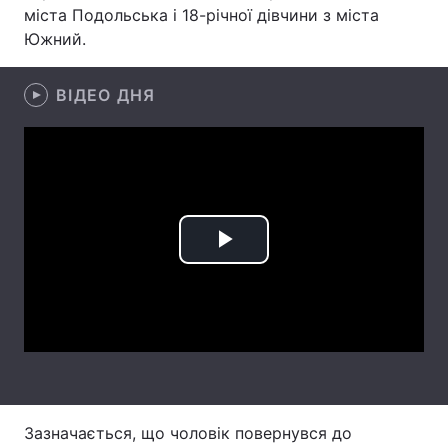
міста Подольська і 18-річної дівчини з міста
Лонгріди
Южний.
Відео з Youtube
ВІДЕО ДНЯ
Статті
Інтерв'ю
Думки
Архів
Вакансії
Контакти
Play
Послуги
Video
Зазначається, що чоловік повернувся до