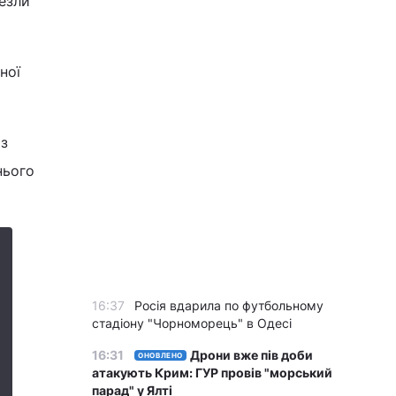
везли
ної
 з
нього
16:37
Росія вдарила по футбольному
стадіону "Чорноморець" в Одесі
16:31
Дрони вже пів доби
ОНОВЛЕНО
атакують Крим: ГУР провів "морський
парад" у Ялті