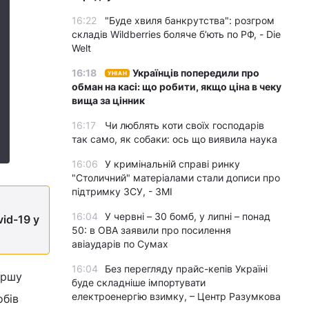
16:22
"Буде хвиля банкрутства": розгром
складів Wildberries боляче бʼють по РФ, - Die
Welt
16:18
Українців попередили про
УНІАН
обман на касі: що робити, якщо ціна в чеку
вища за цінник
16:17
Чи люблять коти своїх господарів
так само, як собаки: ось що виявила наука
16:06
У кримінальній справі ринку
"Столичний" матеріалами стали дописи про
підтримку ЗСУ, - ЗМІ
16:04
У червні – 30 бомб, у липні – понад
id-19 у
50: в ОВА заявили про посилення
авіаударів по Сумах
16:04
Без перегляду прайс-кепів Україні
ершу
буде складніше імпортувати
електроенергію взимку, – Центр Разумкова
обів