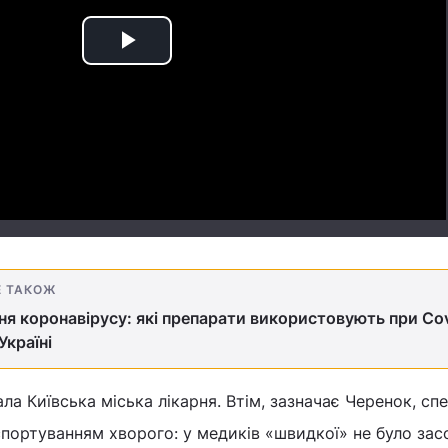
Play
Video
Е ТАКОЖ
ня коронавірусу: які препарати використовують при Cov
 Україні
ала Київська міська лікарня. Втім, зазначає Черенок, сп
портуванням хворого: у медиків «швидкої» не було зас