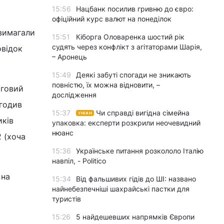
15:56
Нацбанк посилив гривню до євро:
офіційний курс валют на понеділок
 вимагали
15:51
Кіборга Оловаренка шостий рік
судять через конфлікт з агітаторами Шарія,
овідок
– Аронець
15:49
Деякі забуті спогади не зникають
повністю, їх можна відновити, –
рговий
дослідження
огодив
15:37
Чи справді вигідна сімейна
УНІАН
иків
упаковка: експерти розкрили неочевидний
нюанс
2 (хоча
15:36
Українське питання розкололо Італію
навпіл, - Politico
 на
15:34
Від фальшивих гідів до ШІ: названо
найнебезпечніші шахрайські пастки для
туристів
15:26
5 найдешевших напрямків Європи