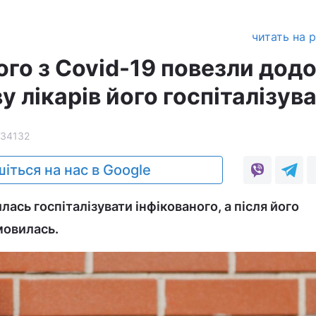
читать на 
ого з Covid-19 повезли дод
у лікарів його госпіталізув
34132
іться на нас в Google
ась госпіталізувати інфікованого, а після його
мовилась.