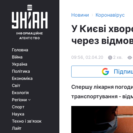
›
Новини
Коронавірус
У Києві хвор
ІНФОРМАЦІЙНЕ
через відмов
АГЕНТСТВО
Головна
Війна
09:56, 02.04.20
2 хв.
Україна
Підпиш
Політика
Економіка
Світ
Спершу лікарня погодил
Екологія
транспортування - від
Регіони
Спорт
Наука
Техно і зв'язок
Лайт