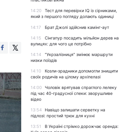
14:20
Тест для перевірки IQ із сірниками,
який з першого погляду долають одиниці
14:17
Брат Джолі здійснив камінг-аут
14:15
Сінгапур посадить мільйон дерев на
вулицях: для чого це потрібно
14:14
"Укрзалізниця" змінює маршрути
низки поїздів
14:10
Козли-зрадники допомогли знищити
своїх родичів на цілому архіпелазі
14:00
Чоловік врятував спраглого лелеку
під час 40-градусної спеки: зворушливе
відео
13:54
Навіщо залишати серветку на
підлозі: простий трюк для кухні
13:51
В Україні стрімко дорожчає оренда: