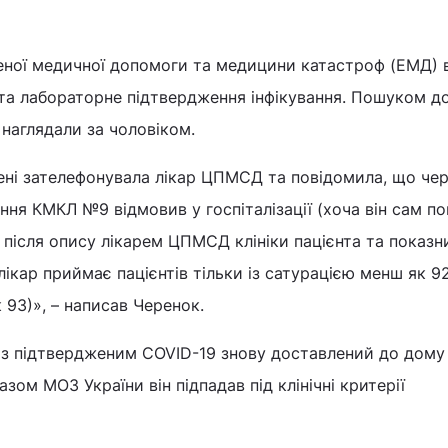
реної медичної допомоги та медицини катастроф (ЕМД)
 та лабораторне підтвердження інфікування. Пошуком д
і наглядали за чоловіком.
 мені зателефонувала лікар ЦПМСД та повідомила, що че
ення КМКЛ №9 відмовив у госпіталізації (хоча він сам п
 після опису лікарем ЦПМСД клініки пацієнта та показн
, лікар приймає пацієнтів тільки із сатурацією менш як 9
93)», – написав Черенок.
т з підтвердженим COVID-19 знову доставлений до дому
азом МОЗ України він підпадав під клінічні критерії