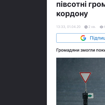
півсотні гро
кордону
13:33, 01.04.20
2 хв.
Підпиш
Громадяни змогли поки