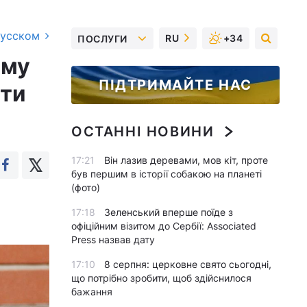
русском
RU
+34
ПОСЛУГИ
ому
ПІДТРИМАЙТЕ НАС
ати
ОСТАННІ НОВИНИ
17:21
Він лазив деревами, мов кіт, проте
був першим в історії собакою на планеті
(фото)
17:18
Зеленський вперше поїде з
офіційним візитом до Сербії: Associated
Press назвав дату
17:10
8 серпня: церковне свято сьогодні,
що потрібно зробити, щоб здійснилося
бажання