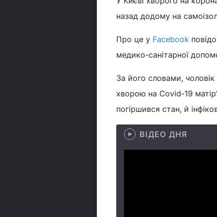
У Києві хворого на корона
назад додому на самоізол
Про це у
Facebook
повідо
медико-санітарної допомо
За його словами, чоловік 
хворою на Covid-19 матір’
погіршився стан, й інфік
ВІДЕО ДНЯ