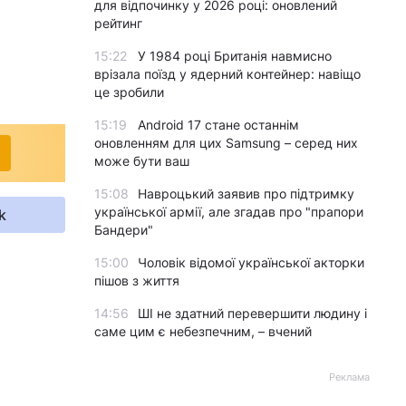
для відпочинку у 2026 році: оновлений
рейтинг
15:22
У 1984 році Британія навмисно
врізала поїзд у ядерний контейнер: навіщо
це зробили
15:19
Android 17 стане останнім
оновленням для цих Samsung – серед них
може бути ваш
15:08
Навроцький заявив про підтримку
української армії, але згадав про "прапори
k
Бандери"
15:00
Чоловік відомої української акторки
пішов з життя
14:56
ШІ не здатний перевершити людину і
саме цим є небезпечним, – вчений
Реклама