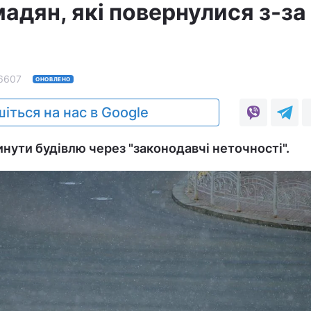
мадян, які повернулися з-за
6607
ОНОВЛЕНО
іться на нас в Google
нути будівлю через "законодавчі неточності".