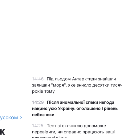
14:46
Під льодом Антарктиди знайшли
залишки "моря", яке зникло десятки тисяч
років тому
14:29
Після аномальної спеки негода
накриє усю Україну: оголошено І рівень
небезпеки
русском
14:25
Тест зі склянкою допоможе
іж
перевірити, чи справно працюють ваші
пластикові вікна