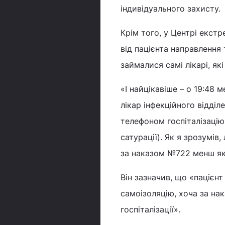
індивідуального захисту.
Крім того, у Центрі екст
від пацієнта направлення
займалися самі лікарі, як
«І найцікавіше – о 19:48
лікар інфекційного відділ
телефоном госпіталізацію
сатурації). Як я зрозумів
за наказом №722 менш як 
Він зазначив, що «пацієн
самоізоляцію, хоча за нак
госпіталізації».