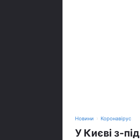
›
Новини
Коронавірус
У Києві з-пі