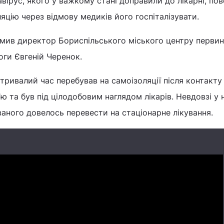
вірус, якого у важкому стані доправили до лікарні, по
яцію через відмову медиків його госпіталізувати.
мив директор Бориспільського міського центру первин
ги Євгеній Черенок.
тривалий час перебував на самоізоляції після контакту
ю та був під цілодобовим наглядом лікарів. Невдовзі у 
ованого довелось перевести на стаціонарне лікування.