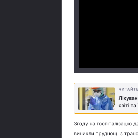
ЧИТАЙТ
Лікуван
світі та
Згоду на госпіталізацію д
виникли труднощі з транс