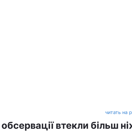
читать на 
д обсервації втекли більш н