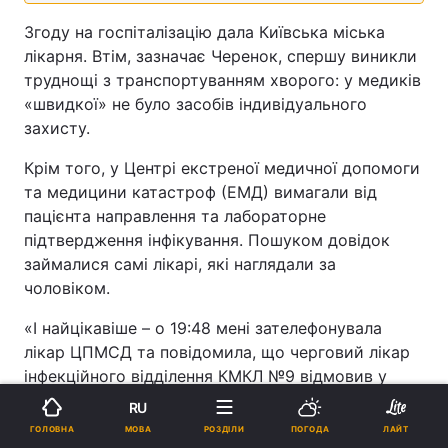
Згоду на госпіталізацію дала Київська міська
лікарня. Втім, зазначає Черенок, спершу виникли
труднощі з транспортуванням хворого: у медиків
«швидкої» не було засобів індивідуального
захисту.
Крім того, у Центрі екстреної медичної допомоги
та медицини катастроф (ЕМД) вимагали від
пацієнта направлення та лабораторне
підтвердження інфікування. Пошуком довідок
займалися самі лікарі, які наглядали за
чоловіком.
«І найцікавіше – о 19:48 мені зателефонувала
лікар ЦПМСД та повідомила, що черговий лікар
інфекційного відділення КМКЛ №9 відмовив у
госпіталізації (хоча він сам погодив телефоном
RU
госпіталізацію після опису лікарем ЦПМСД
МОВА
ГОЛОВНА
РОЗДІЛИ
ПОГОДА
ЛАЙТ
клініки пацієнта та показників сатурації). Як я