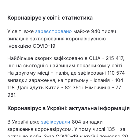
Коронавірус у світі: статистика
У світі вже
зареєстровано
майже 940 тисяч
випадків захворювання коронавірусною
інфекцією COVID-19.
Найбільше хворих зафіксовано в США - 215 417,
що на сьогодні є найвищим показником у світі.
На другому місці - Італія, де зафіксовані 110 574
випадки зараження, на третьому - Іспанія - 104
118. Далі йдуть Китай - 82 361 і Німеччина - 77
981.
Коронавірус в Україні: актуальна інформація
В Україні вже
зафіксували
804 випадки
зараження коронавірусом. У тому числі 135 - за
останню добу. З-за COVID-19 у країні померло 20