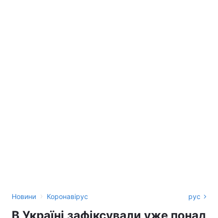
›
Новини
Коронавірус
рус
В Україні зафіксували уже понад