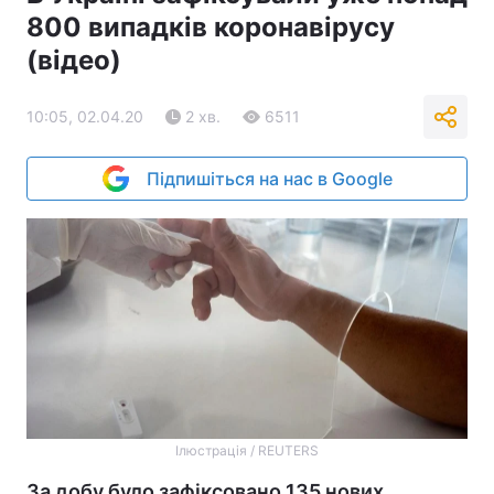
800 випадків коронавірусу
(відео)
10:05, 02.04.20
2 хв.
6511
Підпишіться на нас в Google
Ілюстрація / REUTERS
За добу було зафіксовано 135 нових