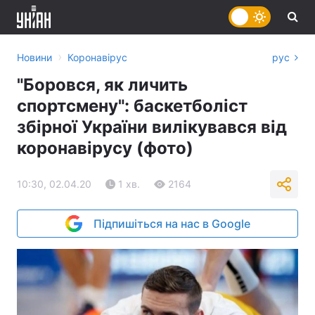
›
Новини
Коронавірус
рус
"Боровся, як личить
спортсмену": баскетболіст
збірної України вилікувався від
коронавірусу (фото)
10:30, 02.04.20
1 хв.
2164
Підпишіться на нас в Google