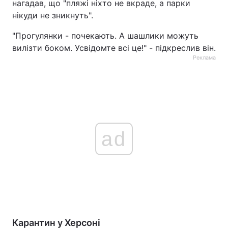
нагадав, що "пляжі ніхто не вкраде, а парки
нікуди не зникнуть".
"Прогулянки - почекають. А шашлики можуть
вилізти боком. Усвідомте всі це!" - підкреслив він.
Реклама
ad
Карантин у Херсоні