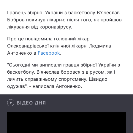
Гравець збірної України з баскетболу В'ячеслав
Бобров покинув лікарню після того, як пройшов
Головна
Війна
лікування від коронавірусу.
Про це повідомила головний лікар
Україна
Політика
Олександрівської клінічної лікарні Людмила
Економіка
Світ
Антоненко в
Facebook
.
"Сьогодні ми виписали гравця збірної України з
Спорт
Наука
баскетболу. В'ячеслав боровся з вірусом, як і
Техно і зв'язок
Лайт
личить справжньому спортсмену. Швидко
одужав", - написала Антоненко.
Зброя
Інциденти
ВІДЕО ДНЯ
Здоров'я
Туризм
Цікавинки
Погода
Екологія
Регіони