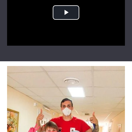
Лонгріди
Play
Відео з Youtube
Статті
Video
Інтерв'ю
Думки
Архів
Вакансії
Контакти
Послуги