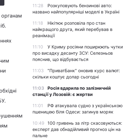
11:28
Розкуповують бензинові авто:
названо найпопулярніші моделі в Україні
 органам
11:18
Нікітюк розповіла про стан
іб.
найкращого друга, який перебував в
реанімації
еннях
11:10
У Криму росіяни поширюють чутки
про висадку десанту ЗСУ: Селезньов
пояснив, що відбувається
жчим
они
11:03
"ПриватБанк" оновив курс валют:
скільки коштує долар сьогодні
11:03
Росія вдарила по залізничній
обхідні
станції у Лозовій: є жертви
БУ.
11:01
РФ атакувала судно з українською
пшеницею біля Одеси: загинув моряк
орушенням
10:49
100 гривень за літр скасовуються:
ням
експерт дав обнадійливий прогноз цін на
пальне