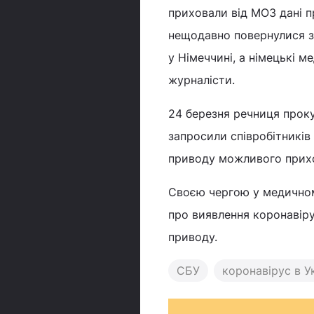
приховали від МОЗ дані п
нещодавно повернулися з
у Німеччині, а німецькі 
журналісти.
24 березня речниця прок
запросили співробітників
приводу можливого прихов
Своєю чергою у медичном
про виявлення коронавірус
приводу.
СБУ
коронавірус в Ук