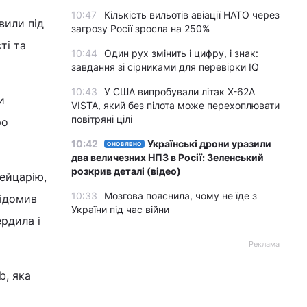
10:47
Кількість вильотів авіації НАТО через
вили під
загрозу Росії зросла на 250%
ті та
10:44
Один рух змінить і цифру, і знак:
завдання зі сірниками для перевірки IQ
10:43
У США випробували літак X-62A
и
VISTA, який без пілота може перехоплювати
повітряні цілі
ро
10:42
Українські дрони уразили
ОНОВЛЕНО
два величезних НПЗ в Росії: Зеленський
розкрив деталі (відео)
ейцарію,
10:33
Мозгова пояснила, чому не їде з
відомив
України під час війни
ердила і
Реклама
b, яка
и