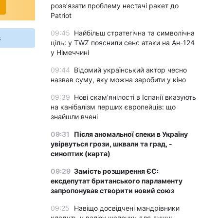
розвʼязати проблему нестачі ракет до
Patriot
09:45
Найбільш стратегічна та символічна
s
ціль: у TWZ пояснили сенс атаки на Ан-124
у Німеччині
09:44
Відомий український актор чесно
назвав суму, яку можна заробити у кіно
09:39
Нові скам'янілості в Іспанії вказують
на канібалізм перших європейців: що
знайшли вчені
09:31
Після аномальної спеки в Україну
увірвуться грози, шквали та град, -
синоптик (карта)
09:29
Замість розширення ЄС:
ексдепутат британського парламенту
запропонував створити новий союз
09:25
Навіщо досвідчені мандрівники
кладуть у валізу шапочку для душу: