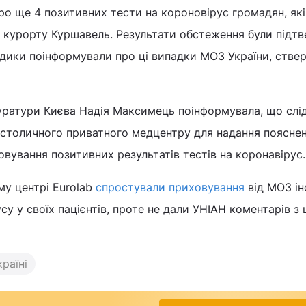
ро ще 4 позитивних тести на короновірус громадян, які
 курорту Куршавель. Результати обстеження були підтв
медики поінформували про ці випадки МОЗ України, ств
уратури Києва Надія Максимець поінформувала, що слід
 столичного приватного медцентру для надання пояснен
ування позитивних результатів тестів на коронавірус.
у центрі Eurolab
спростували приховування
від МОЗ ін
у у своїх пацієнтів, проте не дали УНІАН коментарів з 
раїні