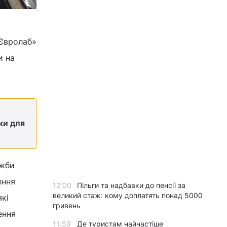
«Євролаб»
и на
ки для
ужби
ення
12:00
Пільги та надбавки до пенсії за
великий стаж: кому доплатять понад 5000
кі
гривень
ення
11:59
Де туристам найчастіше