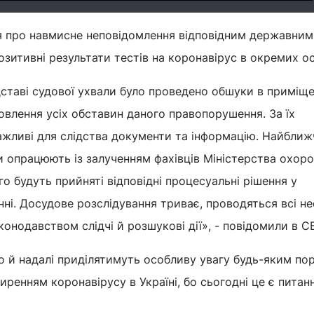
я про навмисне неповідомлення відповідним державним
озитивні результати тестів на коронавірус в окремих ос
ідставі судової ухвали було проведено обшуки в приміщ
влення усіх обставин даного правопорушення. За їх
ажливі для слідства документи та інформацію. Найбли
 опрацюють із залученням фахівців Міністерства охор
ого будуть прийняті відповідні процесуальні рішення у
і. Досудове розслідування триває, проводяться всі не
конодавством слідчі й розшукові дії», - повідомили в С
о й надалі приділятимуть особливу увагу будь-яким п
оширенням коронавірусу в Україні, бо сьогодні це є питан