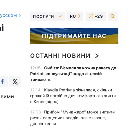
русском
RU
+29
ПОСЛУГИ
і
ПІДТРИМАЙТЕ НАС
ОСТАННІ НОВИНИ
12:15
Сибіга: Б’ємося за кожну ракету до
Patriot, консультації щодо ліцензій
тривають
12:14
Klavdia Petrivna зізналася, скільки
грошей їй потрібно для комфортного життя
овими
в Києві (відео)
12:03
Прийом "Мунджаро" може знизити
ризик серцевих нападів, але є нюанс, -
дослідження