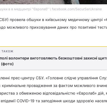
уки в в медцентрі "Євролаб" \ facebook.com/SecurSerUkraine
(СБУ) провела обшуки в київському медичному центрі 
до можливого приховування даних про позитивні тест
Е ТАКОЖ
полі волонтери виготовляють безкоштовні захисні щит
 (фото)
ленні прес-центру СБУ. «Головне слідче управління Сл
ує кримінальне провадження за фактом можливого вчин
риства з обмеженою відповідальністю «Євролаб» дій, я
епідемії COVID-19 та заподіяння шкоди здоров’ю насел