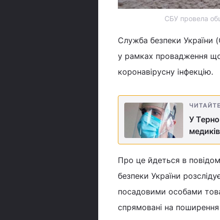
СБУ провела обш
Служба безпеки України 
у рамках провадження що
коронавірусну інфекцію.
ЧИТАЙТ
У Терно
медиків
Про це йдеться в повідом
безпеки України розслід
посадовими особами това
спрямовані на поширення 