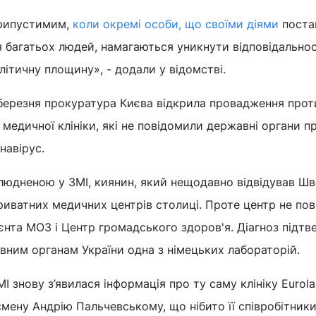
рипустимим,
коли окремі особи, що своїми діями
поста
я багатьох людей, намагаються уникнути відповідальнос
літичну площину», - додали у відомстві.
 березня прокуратура Києва відкрила провадження прот
 медичної клініки, які не повідомили державні органи п
навірус.
людненою у ЗМІ, киянин, який нещодавно відвідував Шв
риватних медичних центрів столиці. Проте центр не по
єнта МОЗ і Центр громадського здоров'я. Діагноз підтв
вним органам України одна з німецьких лабораторій.
МІ знову з’явилася інформація про ту саму клініку Eurola
мену Андрію Пальчевському, що нібито її співробітник