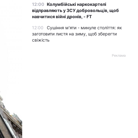
12:00
Колумбійські наркокартелі
відправляють у ЗСУ добровольців, щоб
навчитися війні дронів, - FT
12:00
Сушіння м'яти - минуле століття: як
заготовити листя на зиму, щоб зберегти
свіжість
Реклама