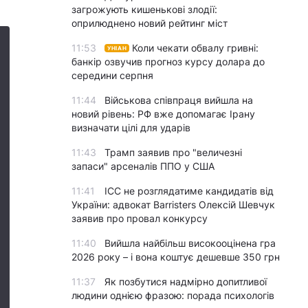
загрожують кишенькові злодії:
оприлюднено новий рейтинг міст
11:53
Коли чекати обвалу гривні:
УНІАН
банкір озвучив прогноз курсу долара до
середини серпня
11:44
Військова співпраця вийшла на
новий рівень: РФ вже допомагає Ірану
визначати цілі для ударів
11:43
Трамп заявив про "величезні
запаси" арсеналів ППО у США
11:41
ICC не розглядатиме кандидатів від
України: адвокат Barristers Олексій Шевчук
заявив про провал конкурсу
11:40
Вийшла найбільш високооцінена гра
2026 року – і вона коштує дешевше 350 грн
11:37
Як позбутися надмірно допитливої
людини однією фразою: порада психологів