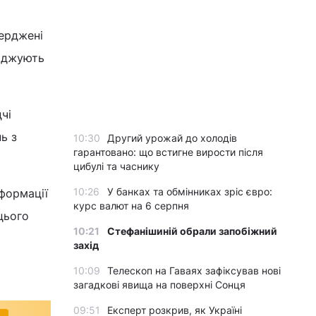
ерджені
ерджують
чі
ь з
10:30
Другий урожай до холодів
гарантовано: що встигне вирости після
цибулі та часнику
10:26
У банках та обмінниках зріс євро:
формації
курс валют на 6 серпня
цього
10:21
Стефанішиній обрали запобіжний
захід
10:09
Телескоп на Гаваях зафіксував нові
загадкові явища на поверхні Сонця
09:51
Експерт розкрив, як Україні