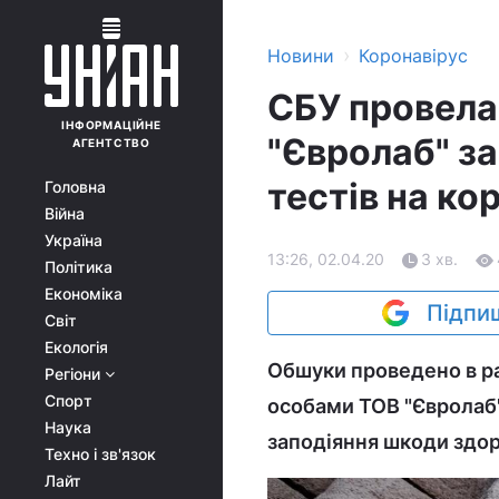
›
Новини
Коронавірус
СБУ провела
ІНФОРМАЦІЙНЕ
"Євролаб" з
АГЕНТСТВО
тестів на ко
Головна
Війна
Україна
13:26, 02.04.20
3 хв.
Політика
Економіка
Підпиш
Світ
Екологія
Обшуки проведено в р
Регіони
Спорт
особами ТОВ "Євролаб"
Наука
заподіяння шкоди здор
Техно і зв'язок
Лайт