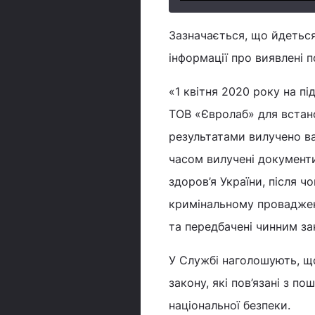
Зазначається, що йдетьс
інформації про виявлені п
«1 квітня 2020 року на п
ТОВ «Євролаб» для встано
результатами вилучено в
часом вилучені документи
здоров’я України, після ч
кримінальному провадженн
та передбачені чинним за
У Службі наголошують, щ
закону, які пов’язані з п
національної безпеки.