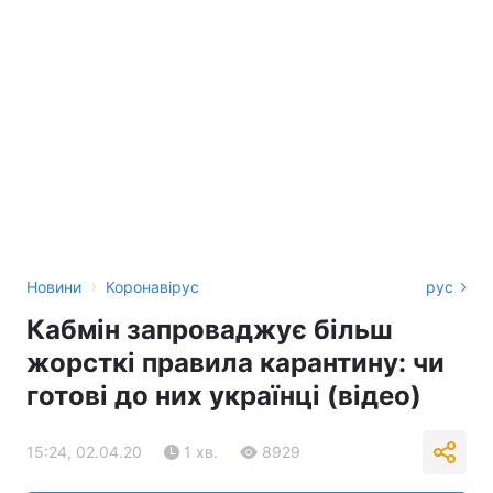
›
Новини
Коронавірус
рус
Кабмін запроваджує більш
жорсткі правила карантину: чи
готові до них українці (відео)
15:24, 02.04.20
1 хв.
8929