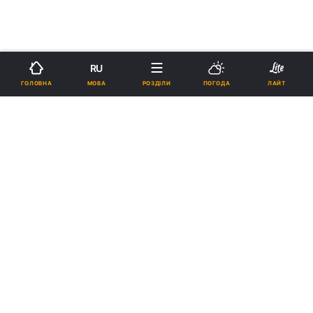
RU
МОВА
ГОЛОВНА
РОЗДІЛИ
ПОГОДА
ЛАЙТ
›
Новини
Коронавірус
рус
На Київщині підтвердили
коронавірус у 64 людей, троє
померли - ОДА
13:50, 02.04.20
2 хв.
3634