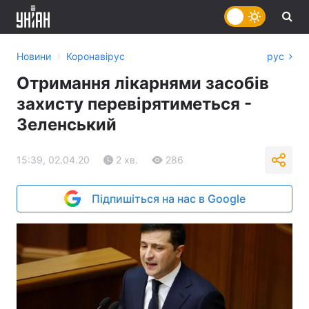
›
Новини
Коронавірус
рус
Отримання лікарнями засобів
захисту перевірятиметься -
Зеленський
15:39, 02.04.20
2 хв.
286
Підпишіться на нас в Google