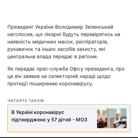
Президент України Володимир Зеленський
Головна
Війна
наголосив, що лікарні будуть перевірятись на
Україна
Політика
наявність медичних масок, респіраторів,
рукавичок та інших засобів захисту, які
Економіка
Світ
центральна влада передає в регіони.
Спорт
Наука
Як передає прес-служба Офісу президента, про
це він заявив на селекторній нараді щодо
Техно і зв'язок
Лайт
протидії поширенню коронавірусу.
Зброя
Інциденти
ЧИТАЙТЕ ТАКОЖ
Здоров'я
Туризм
В Україні коронавірус
підтверджено у 57 дітей - МОЗ
Цікавинки
Погода
Екологія
Регіони