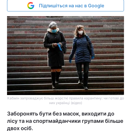
Підпишіться на нас в Google
Кабмін запроваджує більш жорсткі правила карантину: чи готові до
них українці (відео)
Заборонять бути без масок, виходити до
лісу та на спортмайданчики групами більше
двох осіб.