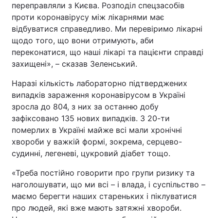
переправляли з Києва. Розподіл спецзасобів
Тема оформлення
проти коронавірусу між лікарнями має
відбуватися справедливо. Ми перевіримо лікарні
щодо того, що вони отримують, аби
переконатися, що наші лікарі та пацієнти справді
захищені», – сказав Зеленський.
Наразі кількість лабораторно підтверджених
випадків зараження коронавірусом в Україні
зросла до 804, з них за останню добу
зафіксовано 135 нових випадків. З 20-ти
померлих в Україні майже всі мали хронічні
хвороби у важкій формі, зокрема, серцево-
судинні, легеневі, цукровий діабет тощо.
«Треба постійно говорити про групи ризику та
наголошувати, що ми всі – і влада, і суспільство –
маємо берегти наших стареньких і піклуватися
про людей, які вже мають затяжні хвороби.