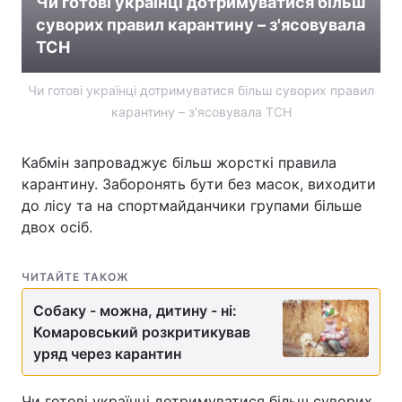
Чи готові українці дотримуватися більш
суворих правил карантину – з'ясовувала
ТСН
Чи готові українці дотримуватися більш суворих правил
карантину – з'ясовувала ТСН
Кабмін запроваджує більш жорсткі правила
карантину. Заборонять бути без масок, виходити
до лісу та на спортмайданчики групами більше
двох осіб.
ЧИТАЙТЕ ТАКОЖ
Собаку - можна, дитину - ні:
Комаровський розкритикував
уряд через карантин
Чи готові українці дотримуватися більш суворих