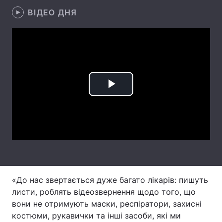
ВІДЕО ДНЯ
Лонгріди
Відео з Youtube
Статті
Інтерв'ю
Думки
Архів
Вакансії
Play
Контакти
Video
Послуги
«До нас звертається дуже багато лікарів: пишуть
листи, роблять відеозвернення щодо того, що
вони не отримують маски, респіратори, захисні
костюми, рукавички та інші засоби, які ми