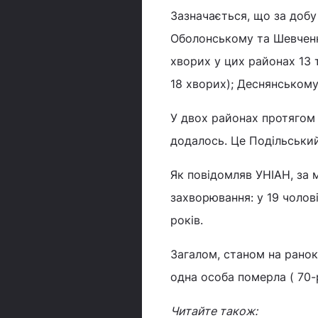
Зазначається, що за добу
Оболонському та Шевченк
хворих у цих районах 13 т
18 хворих); Деснянському
У двох районах протягом 
додалось. Це Подільський
Як повідомляв УНІАН, за
захворювання: у 19 чолові
років.
Загалом, станом на рано
одна особа померла ( 70-р
Читайте також: