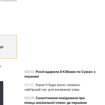
ще
у
08:53
Росія вдарила 8 КАБами по Сумах: є
поранені
08:50
Користі буде мало: названо
найгірший час для вживання кави
08:28
Синоптикиня повідомила про
кінець аномальної спеки: де першими