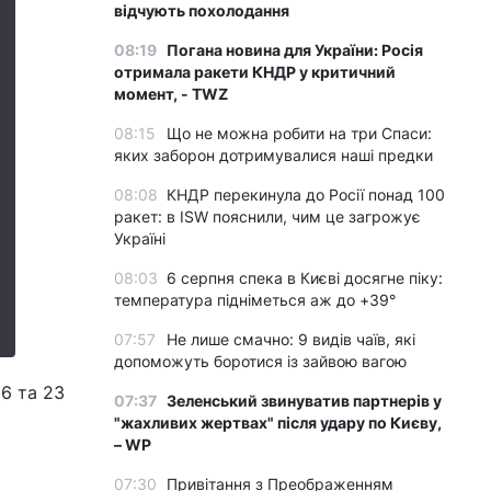
відчують похолодання
08:19
Погана новина для України: Росія
отримала ракети КНДР у критичний
момент, - TWZ
08:15
Що не можна робити на три Спаси:
яких заборон дотримувалися наші предки
08:08
КНДР перекинула до Росії понад 100
ракет: в ISW пояснили, чим це загрожує
Україні
08:03
6 серпня спека в Києві досягне піку:
температура підніметься аж до +39°
07:57
Не лише смачно: 9 видів чаїв, які
допоможуть боротися із зайвою вагою
6 та 23
07:37
Зеленський звинуватив партнерів у
"жахливих жертвах" після удару по Києву,
– WP
07:30
Привітання з Преображенням