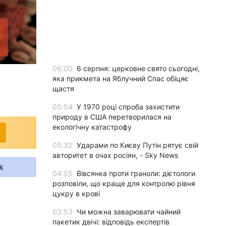
06:00
6 серпня: церковне свято сьогодні,
яка прикмета на Яблучний Спас обіцяє
щастя
05:54
У 1970 році спроба захистити
природу в США перетворилася на
екологічну катастрофу
05:32
Ударами по Києву Путін рятує свій
авторитет в очах росіян, - Sky News
k
04:55
Вівсянка проти граноли: дієтологи
розповіли, що краще для контролю рівня
цукру в крові
03:53
Чи можна заварювати чайний
пакетик двічі: відповідь експертів