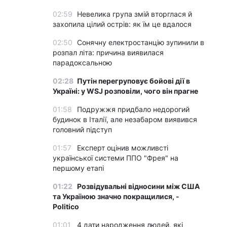
02:59
Невелика група змій вторглася й
захопила цілий острів: як їм це вдалося
02:50
Сонячну електростанцію зупинили в
розпал літа: причина виявилася
парадоксальною
02:28
Путін перегруповує бойові дії в
Україні: у WSJ розповіли, чого він прагне
01:58
Подружжя придбало недорогий
будинок в Італії, але незабаром виявився
головний підступ
01:57
Експерт оцінив можливсті
української системи ППО "Фрея" на
першому етапі
01:22
Розвідувальні відносини між США
та Україною значно покращилися, -
Politico
01:01
4 дати народження людей, які