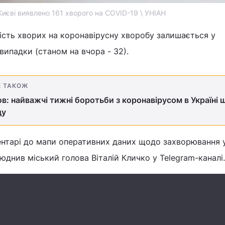
Києві виявлено 161 хворого на COVID-19 \ УНІАН
кість хворих на коронавірусну хворобу залишається у
випадки (станом на вчора - 32).
Е ТАКОЖ
в: найважчі тижні боротьби з коронавірусом в Україні 
ду
ментарі до мапи оперативних даних щодо захворювання 
юднив міський голова Віталій Кличко у Telegram-каналі.