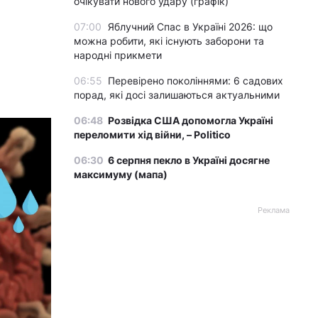
очікувати нового удару (графік)
07:00
Яблучний Спас в Україні 2026: що
можна робити, які існують заборони та
народні прикмети
06:55
Перевірено поколіннями: 6 садових
порад, які досі залишаються актуальними
06:48
Розвідка США допомогла Україні
переломити хід війни, – Politico
06:30
6 серпня пекло в Україні досягне
максимуму (мапа)
Реклама