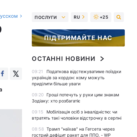
русском
RU
+25
ПОСЛУГИ
9
ПІДТРИМАЙТЕ НАС
ОСТАННІ НОВИНИ
09:21
Податкова відстежуватиме поїздки
українців за кордон: кому можуть
приділити більше уваги
а
09:20
Гроші потечуть у руки цим знакам
Зодіаку: хто розбагатіє
09:15
Мобілізація осіб з інвалідністю: чи
втратять такі чоловіки відстрочку в серпні
08:58
Трамп "наїхав" на Гегсета через
гострий дефіцит ракет для ППО, - WP