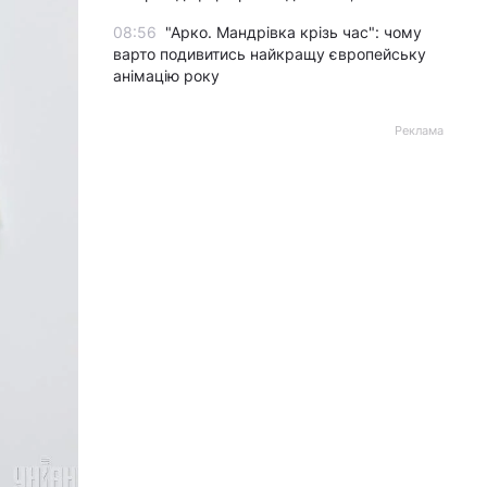
08:56
"Арко. Мандрівка крізь час": чому
варто подивитись найкращу європейську
анімацію року
Реклама