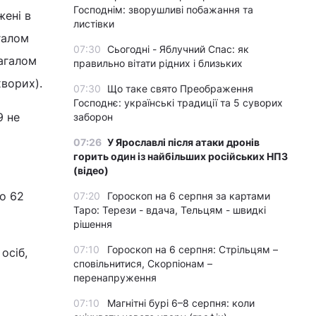
Господнім: зворушливі побажання та
жені в
листівки
галом
07:30
Сьогодні - Яблучний Спас: як
загалом
правильно вітати рідних і близьких
хворих).
07:30
Що таке свято Преображення
Господнє: українські традиції та 5 суворих
9 не
заборон
07:26
У Ярославлі після атаки дронів
горить один із найбільших російських НПЗ
(відео)
до 62
07:20
Гороскоп на 6 серпня за картами
Таро: Терези - вдача, Тельцям - швидкі
рішення
07:10
Гороскоп на 6 серпня: Стрільцям –
осіб,
сповільнитися, Скорпіонам –
перенапруження
07:10
Магнітні бурі 6–8 серпня: коли