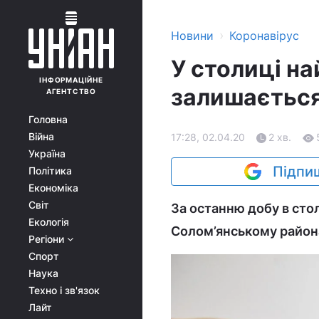
›
Новини
Коронавірус
У столиці н
ІНФОРМАЦІЙНЕ
залишається
АГЕНТСТВО
Головна
Війна
17:28, 02.04.20
2 хв.
Україна
Підпиш
Політика
Економіка
Світ
За останню добу в сто
Екологія
Солом’янському районах
Регіони
Спорт
Наука
Техно і зв'язок
Лайт