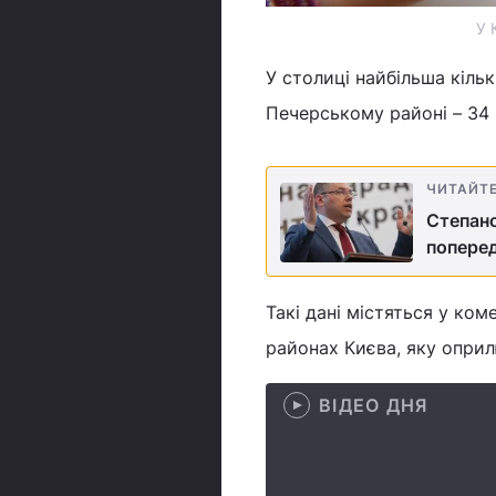
У 
У столиці найбільша кіль
Печерському районі – 34 
ЧИТАЙТ
Степано
попере
Такі дані містяться у ко
районах Києва, яку оприл
ВІДЕО ДНЯ