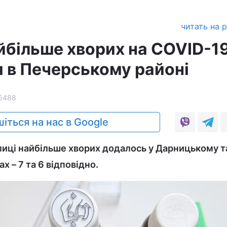
читать на 
айбільше хворих на COVID-1
 в Печерському районі
5488
іться на нас в Google
лиці найбільше хворих додалось у Дарницькому т
 – 7 та 6 відповідно.