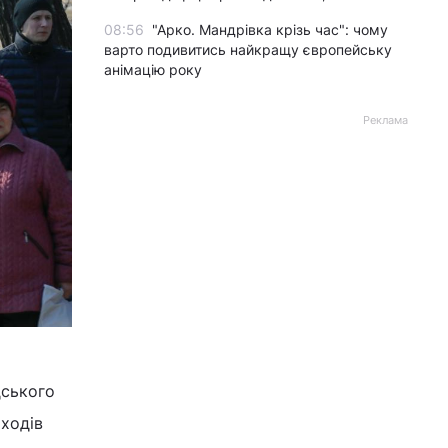
08:56
"Арко. Мандрівка крізь час": чому
варто подивитись найкращу європейську
анімацію року
Реклама
дського
аходів