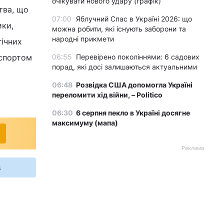
очікувати нового удару (графік)
тва, що
07:00
Яблучний Спас в Україні 2026: що
ики,
можна робити, які існують заборони та
народні прикмети
гічних
нспортом
06:55
Перевірено поколіннями: 6 садових
порад, які досі залишаються актуальними
06:48
Розвідка США допомогла Україні
переломити хід війни, – Politico
06:30
6 серпня пекло в Україні досягне
максимуму (мапа)
Реклама
s