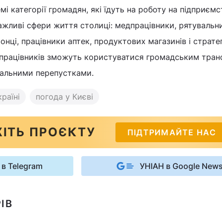
і категорії громадян, які їдуть на роботу на підприємс
жливі сфери життя столиці: медпрацівники, рятувальн
нці, працівники аптек, продуктових магазинів і страте
ії працівників зможуть користуватися громадським тра
іальними перепустками.
раїні
погода у Києві
ІТЬ ПРОЄКТУ
ПІДТРИМАЙТЕ НАС
 в Telegram
УНІАН в Google New
ІВ