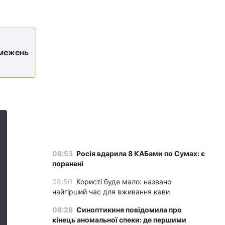
бмежень
08:53
Росія вдарила 8 КАБами по Сумах: є
поранені
08:50
Користі буде мало: названо
найгірший час для вживання кави
08:28
Синоптикиня повідомила про
кінець аномальної спеки: де першими