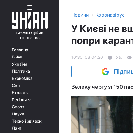
›
Новини
Коронавірус
У Києві не 
ІНФОРМАЦІЙНЕ
попри карант
АГЕНТСТВО
Головна
Війна
10:30, 03.04.20
1 хв.
Україна
Підпиш
Політика
Економіка
Світ
Велику чергу зі 150 па
Екологія
Регіони
Спорт
Наука
Техно і зв'язок
Лайт