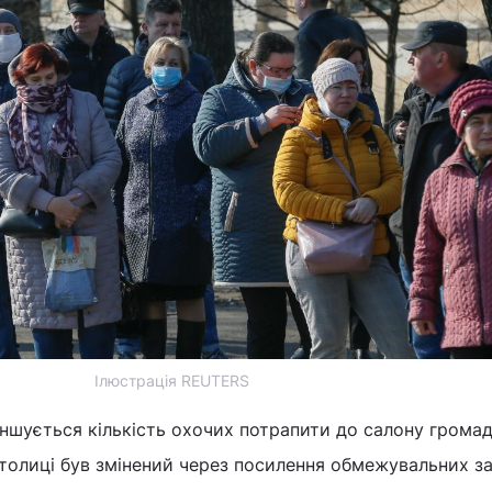
Ілюстрація REUTERS
еншується кількість охочих потрапити до салону грома
столиці був змінений через посилення обмежувальних з