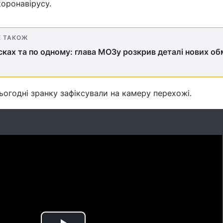
оронавірусу.
Е ТАКОЖ
асках та по одному: глава МОЗу розкрив деталі нових о
ьогодні зранку зафіксували на камеру перехожі.