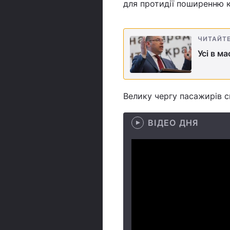
для протидії поширенню к
ЧИТАЙТ
Усі в м
Велику чергу пасажирів с
ВІДЕО ДНЯ