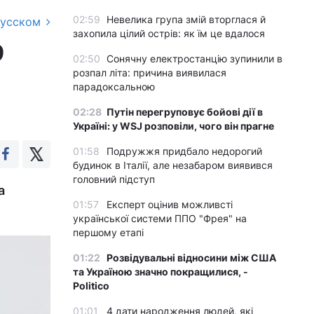
02:59
Невелика група змій вторглася й
русском
захопила цілий острів: як їм це вдалося
9
02:50
Сонячну електростанцію зупинили в
розпал літа: причина виявилася
парадоксальною
02:28
Путін перегруповує бойові дії в
Україні: у WSJ розповіли, чого він прагне
01:58
Подружжя придбало недорогий
будинок в Італії, але незабаром виявився
головний підступ
а
01:57
Експерт оцінив можливсті
української системи ППО "Фрея" на
першому етапі
01:22
Розвідувальні відносини між США
та Україною значно покращилися, -
Politico
01:01
4 дати народження людей, які