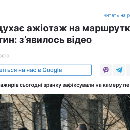
читать на 
вщухає ажіотаж на маршрутк
ин: з’явилось відео
8019
іться на нас в Google
сажирів сьогодні зранку зафіксували на камеру п