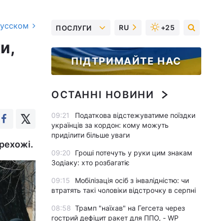
русском
RU
+25
ПОСЛУГИ
и,
ПІДТРИМАЙТЕ НАС
ОСТАННІ НОВИНИ
09:21
Податкова відстежуватиме поїздки
українців за кордон: кому можуть
приділити більше уваги
ерехожі.
09:20
Гроші потечуть у руки цим знакам
Зодіаку: хто розбагатіє
09:15
Мобілізація осіб з інвалідністю: чи
втратять такі чоловіки відстрочку в серпні
08:58
Трамп "наїхав" на Гегсета через
гострий дефіцит ракет для ППО, - WP