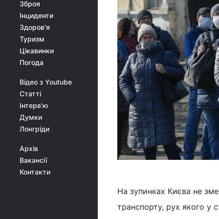
Зброя
Інциденти
Здоров'я
Туризм
Цікавинки
Погода
Відео з Youtube
Статті
Інтерв'ю
Думки
Лонгріди
Архів
Вакансії
Контакти
На зупинках Києва не зм
транспорту, рух якого у 