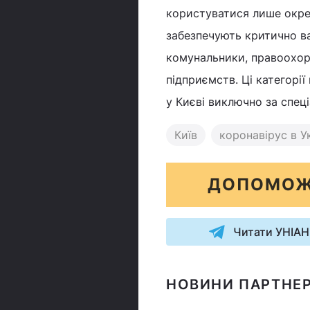
користуватися лише окрем
забезпечують критично ва
комунальники, правоохоро
підприємств. Ці категор
у Києві виключно за спец
Київ
коронавірус в Ук
ДОПОМОЖ
Читати УНІАН
НОВИНИ ПАРТНЕР