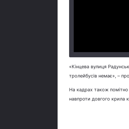
«Кінцева вулиця Радунськ
тролейбусів немає», – пр
На кадрах також помітно к
навпроти довгого крила к