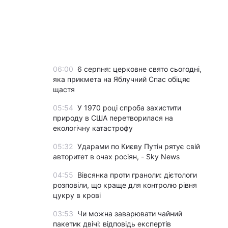
06:00
6 серпня: церковне свято сьогодні,
яка прикмета на Яблучний Спас обіцяє
щастя
05:54
У 1970 році спроба захистити
природу в США перетворилася на
екологічну катастрофу
05:32
Ударами по Києву Путін рятує свій
авторитет в очах росіян, - Sky News
04:55
Вівсянка проти граноли: дієтологи
розповіли, що краще для контролю рівня
цукру в крові
03:53
Чи можна заварювати чайний
пакетик двічі: відповідь експертів