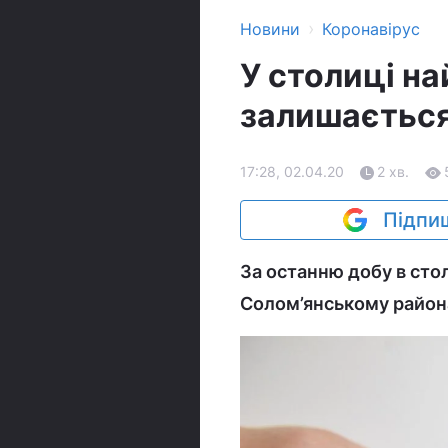
›
Новини
Коронавірус
У столиці н
залишається
17:28, 02.04.20
2 хв.
Підпиш
За останню добу в сто
Солом’янському районах