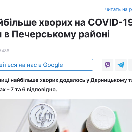
читать на 
айбільше хворих на COVID-1
 в Печерському районі
5488
іться на нас в Google
лиці найбільше хворих додалось у Дарницькому т
 – 7 та 6 відповідно.