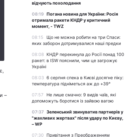
відчують похолодання
08:19
Погана новина для України: Росія
отримала ракети КНДР у критичний
момент, - TWZ
08:15
Що не можна робити на три Спаси:
яких заборон дотримувалися наші предки
08:08
КНДР перекинула до Росії понад 100
ракет: в ISW пояснили, чим це загрожує
Україні
є,
08:03
6 серпня спека в Києві досягне піку:
температура підніметься аж до +39°
и –
07:57
Не лише смачно: 9 видів чаїв, які
допоможуть боротися із зайвою вагою
07:37
Зеленський звинуватив партнерів у
"жахливих жертвах" після удару по Києву,
– WP
07:30
Привітання з Преображенням