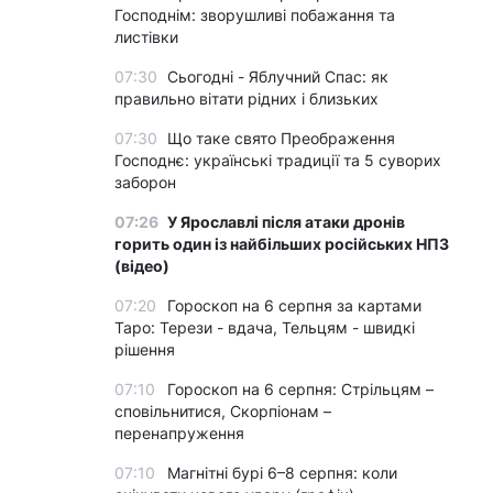
Господнім: зворушливі побажання та
листівки
07:30
Сьогодні - Яблучний Спас: як
правильно вітати рідних і близьких
07:30
Що таке свято Преображення
Господнє: українські традиції та 5 суворих
заборон
07:26
У Ярославлі після атаки дронів
горить один із найбільших російських НПЗ
(відео)
07:20
Гороскоп на 6 серпня за картами
Таро: Терези - вдача, Тельцям - швидкі
рішення
07:10
Гороскоп на 6 серпня: Стрільцям –
сповільнитися, Скорпіонам –
перенапруження
07:10
Магнітні бурі 6–8 серпня: коли