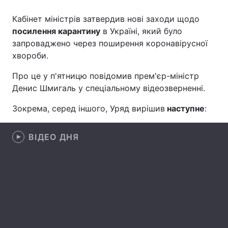
Кабінет міністрів затвердив нові заходи щодо
посилення карантину
в Україні, який було
запроваджено через поширення коронавірусної
Головна
Війна
хвороби.
Україна
Політика
Про це у п'ятницю повідомив прем'єр-міністр
Денис Шмигаль у спеціальному відеозверненні.
Економіка
Світ
Зокрема, серед іншого, Уряд вирішив
наступне
:
Спорт
Наука
Техно і зв'язок
Лайт
ВІДЕО ДНЯ
Зброя
Інциденти
Здоров'я
Туризм
Цікавинки
Погода
Екологія
Регіони