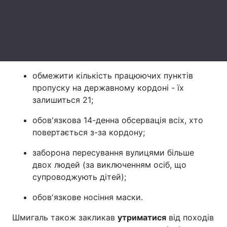
Лонгріди
Відео з Youtube
Статті
Інтерв'ю
Думки
обмежити кількість працюючих пунктів
пропуску на державному кордоні - їх
Архів
Вакансії
залишиться 21;
Контакти
обов'язкова 14-денна обсервація всіх, хто
повертається з-за кордону;
Послуги
заборона пересування вулицями більше
двох людей (за виключенням осіб, що
супроводжують дітей);
обов'язкове носіння маски.
Шмигаль також закликав
утриматися
від походів