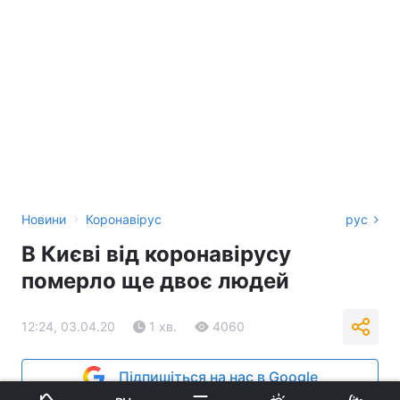
›
Новини
Коронавірус
рус
В Києві від коронавірусу
померло ще двоє людей
12:24, 03.04.20
1 хв.
4060
Підпишіться на нас в Google