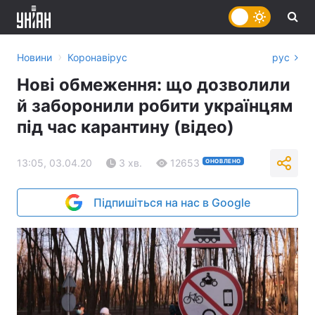
›
Новини
Коронавірус
рус
Нові обмеження: що дозволили
й заборонили робити українцям
під час карантину (відео)
13:05, 03.04.20
3 хв.
12653
ОНОВЛЕНО
Підпишіться на нас в Google