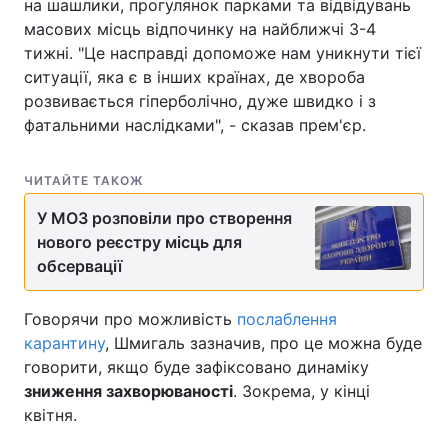
на шашлики, прогулянок парками та відвідувань
масових місць відпочинку на найближчі 3-4
Тема оформлення
тижні. "Це насправді допоможе нам уникнути тієї
ситуації, яка є в інших країнах, де хвороба
розвивається гіперболічно, дуже швидко і з
фатальними наслідками", - сказав прем'єр.
ЧИТАЙТЕ ТАКОЖ
У МОЗ розповіли про створення
нового реєстру місць для
обсервації
Говорячи про можливість
послаблення
карантину
, Шмигаль зазначив, про це можна буде
говорити, якщо буде зафіксовано динаміку
зниження захворюваності
. Зокрема, у кінці
квітня.