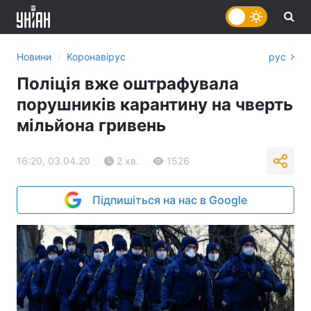
›
Новини
Коронавірус
рус
Поліція вже оштрафувала
порушників карантину на чверть
мільйона гривень
16:20, 03.04.20
2 хв.
1526
Підпишіться на нас в Google