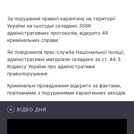
За порушення правил карантину на території
України на сьогодні складено 3566
Головна
Війна
адміністративних протоколів, відкрито 44
Україна
Політика
кримінальних справи.
Як повідомила прес-служба Національної поліції,
Економіка
Світ
адміністративні матеріали складено за ст. 44-3
Спорт
Наука
Кодексу України про адміністративні
правопорушення.
Техно і зв'язок
Лайт
Кримінальні провадження відкрито за фактами,
Зброя
Інциденти
пов’язаними з порушеннями карантинних заходів.
Здоров'я
Туризм
ВІДЕО ДНЯ
Цікавинки
Погода
Екологія
Регіони