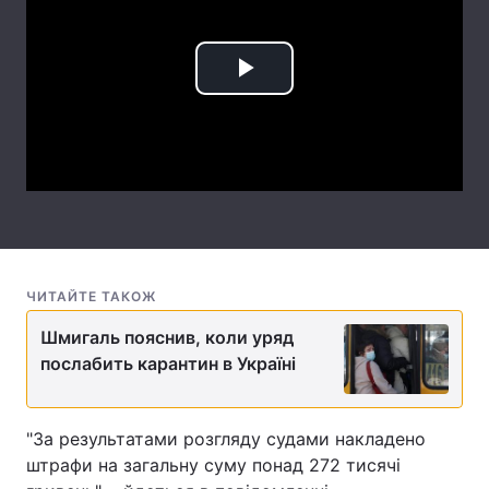
Лонгріди
Play
Відео з Youtube
Статті
Video
Інтерв'ю
Думки
Архів
Вакансії
Контакти
Послуги
ЧИТАЙТЕ ТАКОЖ
Шмигаль пояснив, коли уряд
послабить карантин в Україні
"За результатами розгляду судами накладено
штрафи на загальну суму понад 272 тисячі