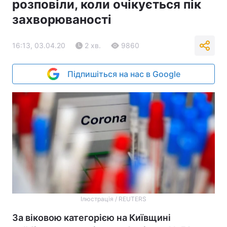
розповіли, коли очікується пік
захворюваності
16:13, 03.04.20
2 хв.
9860
Підпишіться на нас в Google
Ілюстрація / REUTERS
За віковою категорією на Київщині