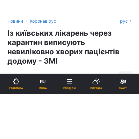
›
Новини
Коронавірус
рус
Із київських лікарень через
карантин виписують
невиліковно хворих пацієнтів
додому - ЗМІ
15:35, 03.04.20
2 хв.
6331
RU
МОВА
ГОЛОВНА
РОЗДІЛИ
ПОГОДА
ЛАЙТ
Підпишіться на нас в Google