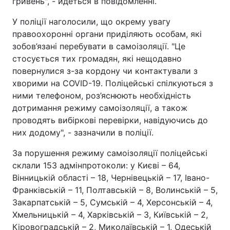
гривень", - йдеться в повідомленні.
Тема оформлення
У поліції наголосили, що окрему увагу
правоохоронні органи приділяють особам, які
зобов’язані перебувати в самоізоляції. "Це
стосується тих громадян, які нещодавно
повернулися з-за кордону чи контактували з
хворими на COVID-19. Поліцейські спілкуються з
ними телефоном, роз’яснюють необхідність
дотримання режиму самоізоляції, а також
проводять вибіркові перевірки, навідуючись до
них додому", - зазначили в поліції.
За порушення режиму самоізоляції поліцейські
склали 153 адмінпротоколи: у Києві – 64,
Вінницькій області – 18, Чернівецькій – 17, Івано-
Франківській – 11, Полтавській – 8, Волинській – 5,
Закарпатській – 5, Сумській – 4, Херсонській – 4,
Хмельницькій – 4, Харківській – 3, Київській – 2,
Кіровоградській – 2, Миколаївській – 1, Одеській