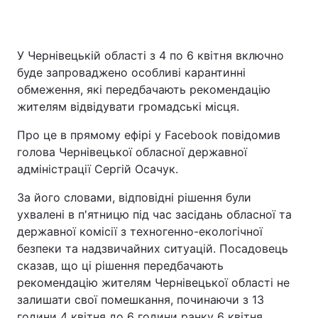
У Чернівецькій області з 4 по 6 квітня включно
Головна
Війна
буде запроваджено особливі карантинні
обмеження, які передбачають рекомендацію
Україна
Політика
жителям відвідувати громадські місця.
Економіка
Світ
Про це в прямому ефірі у Facebook повідомив
голова Чернівецької обласної державної
Спорт
Наука
адміністрації Сергій Осачук.
Техно і зв'язок
Лайт
За його словами, відповідні рішення були
ухвалені в п'ятницю під час засідань обласної та
Зброя
Інциденти
державної комісії з техногенно-екологічної
безпеки та надзвичайних ситуацій. Посадовець
Здоров'я
Туризм
сказав, що ці рішення передбачають
Цікавинки
Погода
рекомендацію жителям Чернівецької області не
залишати свої помешкання, починаючи з 13
Екологія
Регіони
години 4 квітня до 6 години ранку 6 квітня.