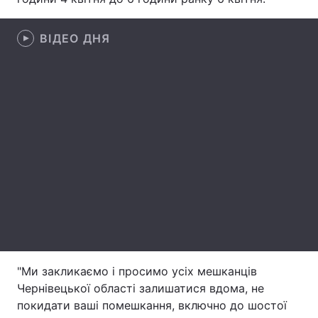
Лонгріди
ВІДЕО ДНЯ
Відео з Youtube
Статті
Інтерв'ю
Думки
Архів
Вакансії
Контакти
Послуги
"Ми закликаємо і просимо усіх мешканців
Чернівецької області залишатися вдома, не
покидати ваші помешкання, включно до шостої