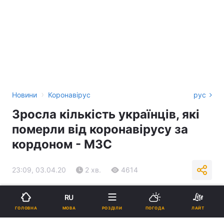
›
Новини
Коронавірус
рус
Зросла кількість українців, які
померли від коронавірусу за
кордоном - МЗС
23:09, 03.04.20
2 хв.
4614
Підпишіться на нас в Google
RU
МОВА
ГОЛОВНА
РОЗДІЛИ
ПОГОДА
ЛАЙТ