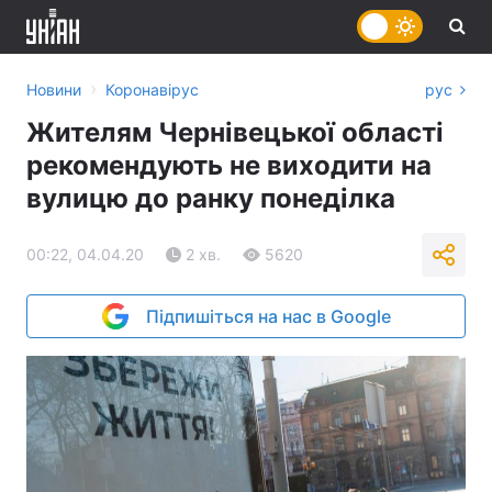
›
Новини
Коронавірус
рус
Жителям Чернівецької області
рекомендують не виходити на
вулицю до ранку понеділка
00:22, 04.04.20
2 хв.
5620
Підпишіться на нас в Google