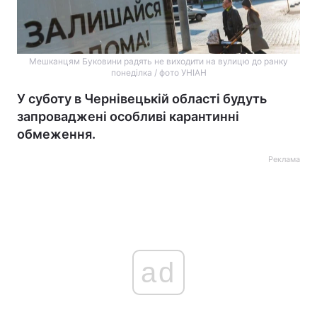
Мешканцям Буковини радять не виходити на вулицю до ранку
понеділка / фото УНІАН
У суботу в Чернівецькій області будуть
запроваджені особливі карантинні
обмеження.
Реклама
ad