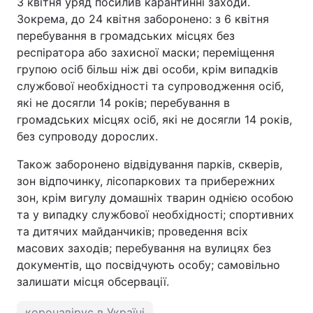
3 квітня уряд посилив карантинні заходи.
Зокрема, до 24 квітня заборонено: з 6 квітня
перебування в громадських місцях без
респіратора або захисної маски; переміщення
групою осіб більш ніж дві особи, крім випадків
службової необхідності та супроводження осіб,
які не досягли 14 років; перебування в
громадських місцях осіб, які не досягли 14 років,
без супроводу дорослих.
Також заборонено відвідування парків, скверів,
зон відпочинку, лісопаркових та прибережних
зон, крім вигулу домашніх тварин однією особою
та у випадку службової необхідності; спортивних
та дитячих майданчиків; проведення всіх
масових заходів; перебування на вулицях без
документів, що посвідчують особу; самовільно
залишати місця обсервації.
коронавірус в Україні