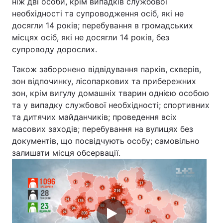
ніж дві особи, крім випадків службової
необхідності та супроводження осіб, які не
досягли 14 років; перебування в громадських
місцях осіб, які не досягли 14 років, без
супроводу дорослих.
Також заборонено відвідування парків, скверів,
зон відпочинку, лісопаркових та прибережних
зон, крім вигулу домашніх тварин однією особою
та у випадку службової необхідності; спортивних
та дитячих майданчиків; проведення всіх
масових заходів; перебування на вулицях без
документів, що посвідчують особу; самовільно
залишати місця обсервації.