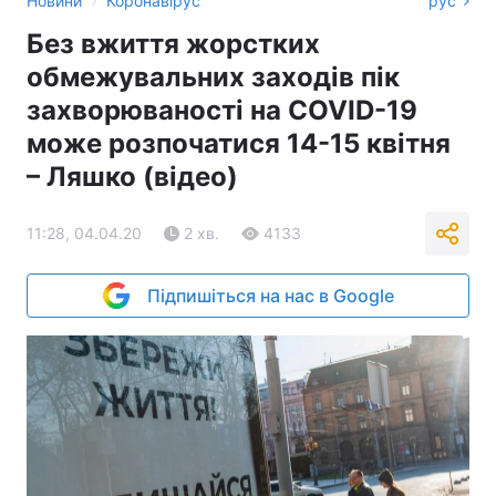
Новини
Коронавірус
рус
Без вжиття жорстких
обмежувальних заходів пік
захворюваності на COVID-19
може розпочатися 14-15 квітня
– Ляшко (відео)
11:28, 04.04.20
2 хв.
4133
Підпишіться на нас в Google