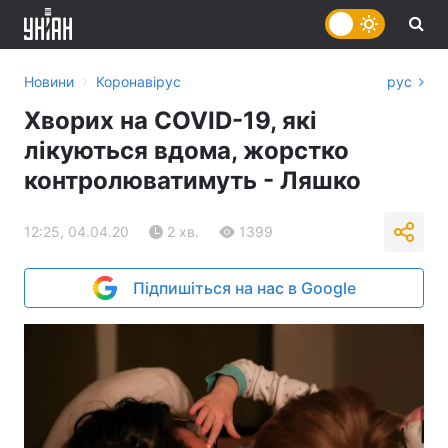
›
Новини
Коронавірус
рус
Хворих на COVID-19, які
лікуються вдома, жорстко
контролюватимуть - Ляшко
12:25, 04.04.20
2 хв.
1399
Підпишіться на нас в Google