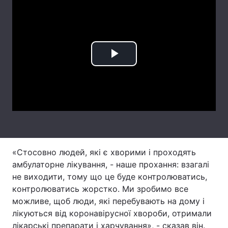
Лонгріди
Відео з Youtube
Статті
Play
Інтерв'ю
Думки
Video
Архів
Вакансії
Контакти
Послуги
«Стосовно людей, які є хворими і проходять
амбулаторне лікування, - наше прохання: взагалі
не виходити, тому що це буде контролюватись,
контролюватись жорстко. Ми зробимо все
можливе, щоб люди, які перебувають на дому і
лікуються від коронавірусної хвороби, отримали
лікарські препарати і харчування», - сказав він.