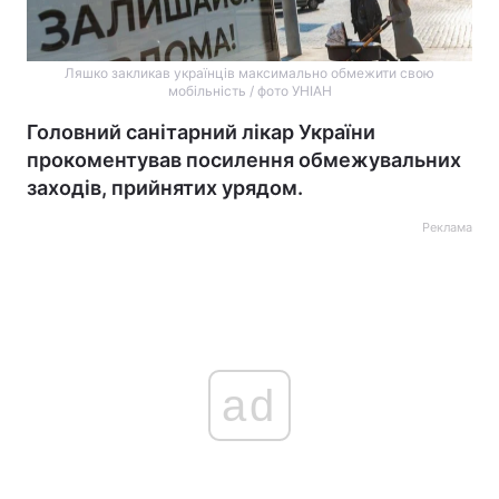
Ляшко закликав українців максимально обмежити свою
мобільність / фото УНІАН
Головний санітарний лікар України
прокоментував посилення обмежувальних
заходів, прийнятих урядом.
Реклама
ad