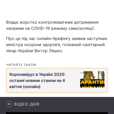
Влада жорстко контролюватиме дотримання
Головна
Війна
хворими на COVID-19 режиму самоізоляції.
Україна
Політика
Про це під час онлайн-брифінгу заявив заступник
міністра охорони здоров’я, головний санітарний
Економіка
Світ
лікар України Віктор Ляшко.
Спорт
Наука
ЧИТАЙТЕ ТАКОЖ
Техно і зв'язок
Лайт
Коронавірус в Україні 2020:
Зброя
Інциденти
останні новини станом на 4
квітня (онлайн)
Здоров'я
Туризм
Цікавинки
Погода
ВІДЕО ДНЯ
Екологія
Регіони