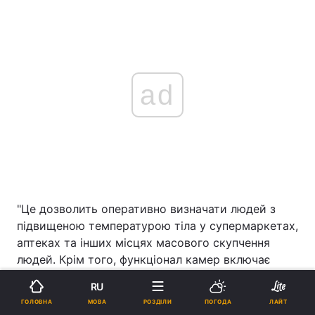
ad
"Це дозволить оперативно визначати людей з
підвищеною температурою тіла у супермаркетах,
аптеках та інших місцях масового скупчення
людей. Крім того, функціонал камер включає
детекцію облич. Це дасть можливість
RU
правоохоронцям фіксувати порушення режиму
МОВА
ГОЛОВНА
РОЗДІЛИ
ПОГОДА
ЛАЙТ
самоізоляції громадянами, які зобов’язані його