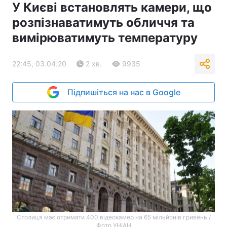
У Києві встановлять камери, що
розпізнаватимуть обличчя та
вимірюватимуть температуру
22:45, 03.04.20
2 хв.
9935
Підпишіться на нас в Google
Столиця має отримати 400 відеокамер на 65 мільйонів гривень /
Фото УНІАН