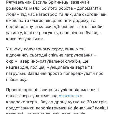
Рятувальник Василь Брігинець, зазвичай
розмовляє мало, бо його робота - допомагати
Лонгріди
людям під час катастроф та лих, але сьогодні він
вмовляє та благає, якщо не піти додому, то
Відео з Youtube
Статті
бодай вдягнути маски. «Деякі вдягають засоби
захисту, інші не реагують, наче нічо не було», -
Інтерв'ю
Думки
каже рятувальник.
Архів
Вакансії
У цьому популярному серед киян місці
відпочинку сьогодні спільне патрулювання –
Контакти
окрім аварійно-рятувальної служби, ще
нацгвардія, поліція, муніципальна варта та
Послуги
патрульні. Завдання просто попереджувати про
небезпеку.
Правоохоронці записали аудіоповідомлення і
воно тепер лунатиме над
столицею
з
квадрокоптера. Звук з дрону чутно на 30 метрів,
представники аеропідтримки національної поліції