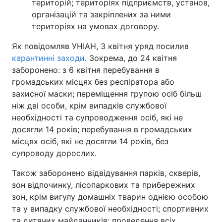
територій; територіях підприємств, установ,
організацій та закріплених за ними
територіях на умовах договору.
Як повідомляв УНІАН, 3 квітня уряд посилив
карантинні заходи
. Зокрема, до 24 квітня
заборонено: з 6 квітня перебування в
громадських місцях без респіратора або
захисної маски; переміщення групою осіб більш
ніж дві особи, крім випадків службової
необхідності та супроводження осіб, які не
досягли 14 років; перебування в громадських
місцях осіб, які не досягли 14 років, без
супроводу дорослих.
Також заборонено відвідування парків, скверів,
зон відпочинку, лісопаркових та прибережних
зон, крім вигулу домашніх тварин однією особою
та у випадку службової необхідності; спортивних
та дитячих майданчиків; проведення всіх