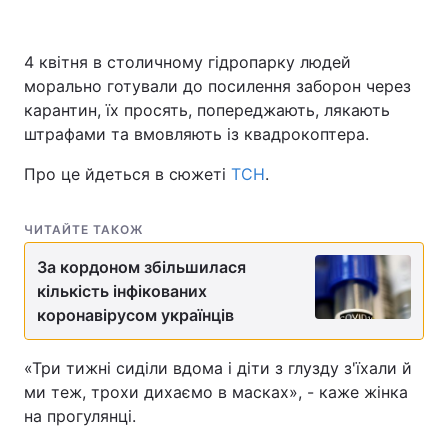
4 квітня в столичному гідропарку людей
морально готували до посилення заборон через
Головна
Війна
карантин, їх просять, попереджають, лякають
Україна
Політика
штрафами та вмовляють із квадрокоптера.
Про це йдеться в сюжеті
ТСН
.
Економіка
Світ
Спорт
Наука
ЧИТАЙТЕ ТАКОЖ
Техно і зв'язок
Лайт
За кордоном збільшилася
кількість інфікованих
Зброя
Інциденти
коронавірусом українців
Здоров'я
Туризм
«Три тижні сиділи вдома і діти з глузду з'їхали й
ми теж, трохи дихаємо в масках», - каже жінка
Цікавинки
Погода
на прогулянці.
Екологія
Регіони