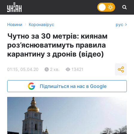
›
Новини
Коронавірус
рус
Чутно за 30 метрів: киянам
роз’яснюватимуть правила
карантину з дронів (відео)
01:15, 05.04.20
2 хв.
13421
Підпишіться на нас в Google