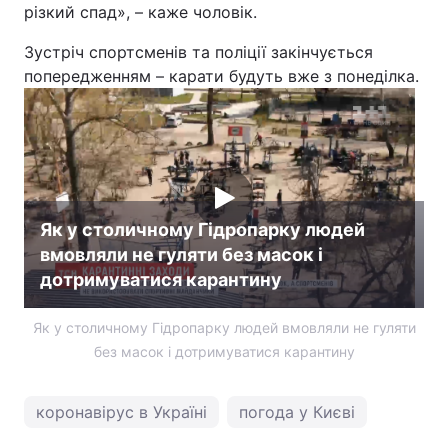
різкий спад», – каже чоловік.
Зустріч спортсменів та поліції закінчується
попередженням – карати будуть вже з понеділка.
Як у столичному Гідропарку людей
вмовляли не гуляти без масок і
дотримуватися карантину
Як у столичному Гідропарку людей вмовляли не гуляти
без масок і дотримуватися карантину
коронавірус в Україні
погода у Києві