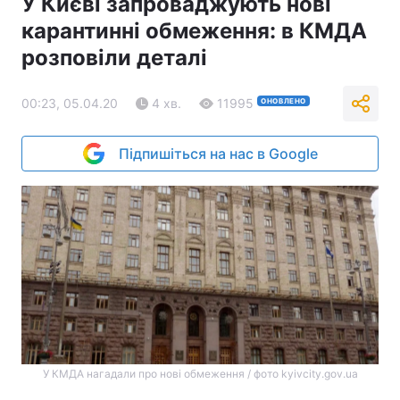
У Києві запроваджують нові
карантинні обмеження: в КМДА
розповіли деталі
00:23, 05.04.20
4 хв.
11995
ОНОВЛЕНО
Підпишіться на нас в Google
У КМДА нагадали про нові обмеження / фото kyivcity.gov.ua