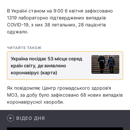
В Україні станом на 9:00 6 квітня зафіксовано
1319 лабораторно підтверджених випадків
COVID-19, з них 38 летальних, 28 пацієнтів
Головна
Війна
одужало.
Україна
Політика
ЧИТАЙТЕ ТАКОЖ
Економіка
Світ
Україна посідає 53 місце серед
Спорт
Наука
країн світу, де виявлено
коронавірус (карта)
Техно і зв'язок
Лайт
Як повідомляє Центр громадського здоров’я
Зброя
Інциденти
МОЗ, за добу було зафіксовано 68 нових випадків
коронавірусної хвороби.
Здоров'я
Туризм
Цікавинки
Погода
ВІДЕО ДНЯ
Екологія
Регіони