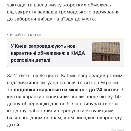
заклади та ввела низку жорстких обмежень -
від закриття закладів громадського харчування
до заборони виїзду та в'їзду до міста.
ЧИТАЙТЕ ТАКОЖ
У Києві запроваджують нові
карантинні обмеження: в КМДА
розповіли деталі
За 2 тижні після цього Кабмін запровадив режим
надзвичайної ситуації на всій території України
та
подовжив карантин на місяць - до 24 квітня
. 3
квітня карантин посилили: ввели обов’язкову 14-
денну обсервацію для осіб, які прибувають з-за
кордону, заборонили пересуватися вулицями
більш ніж двом особам, крім випадків супроводу
дітей.
Реклама