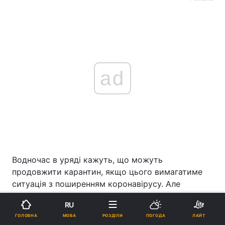
ad
Водночас в уряді кажуть, що можуть
продовжити карантин, якщо цього вимагатиме
ситуація з поширенням коронавірусу. Але
прем'єр Денис Шмигаль припустив можливість
RU
поступового послаблення карантину, якщо
МОВА
ГОЛОВНА
РОЗДІЛИ
ПОГОДА
ЛАЙТ
динаміка захворюваності почне знижуватися.