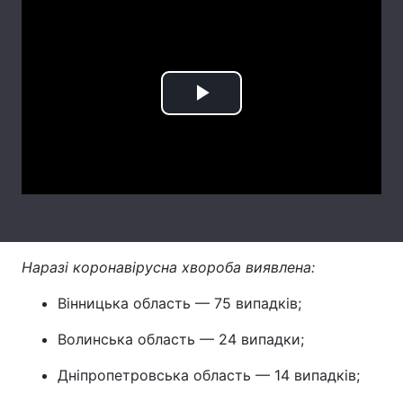
Лонгріди
Відео з Youtube
Статті
Play
Інтерв'ю
Думки
Video
Архів
Вакансії
Контакти
Послуги
Наразі коронавірусна хвороба виявлена:
Вінницька область — 75 випадків;
Волинська область — 24 випадки;
Дніпропетровська область — 14 випадків;