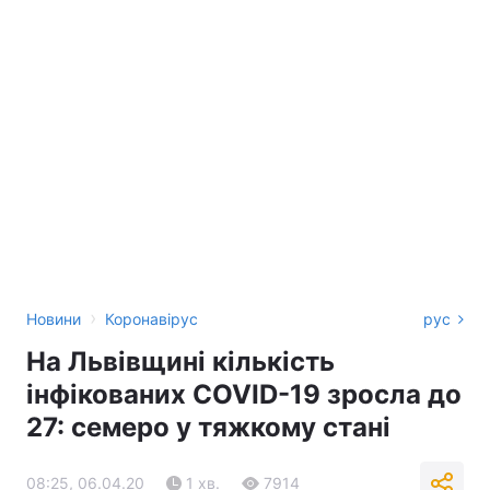
›
Новини
Коронавірус
рус
На Львівщині кількість
інфікованих COVID-19 зросла до
27: семеро у тяжкому стані
08:25, 06.04.20
1 хв.
7914