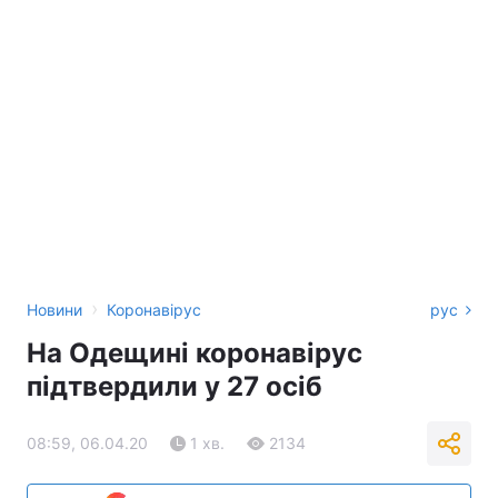
›
Новини
Коронавірус
рус
На Одещині коронавірус
підтвердили у 27 осіб
08:59, 06.04.20
1 хв.
2134