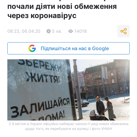
почали діяти нові обмеження
через коронавірус
08:23, 06.04.20
5 хв.
14018
Підпишіться на нас в Google
З 6 квітня в Україні офіційно набирає чинності ряд нових обмежень
щодо того, як перебувати на вулиці / фото УНІАН