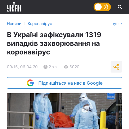
›
Новини
Коронавірус
рус
В Україні зафіксували 1319
випадків захворювання на
коронавірус
09:15, 06.04.20
2 хв.
5020
Підпишіться на нас в Google