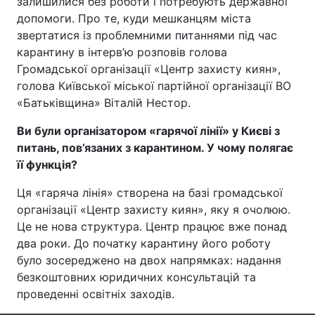
залишилися без роботи і потребують державної
допомоги. Про те, куди мешканцям міста
звертатися із проблемними питаннями під час
карантину в інтерв’ю розповів голова
Головна
Війна
Громадської організації «Центр захисту киян»,
голова Київської міської партійної організації ВО
Україна
Політика
«Батьківщина» Віталій Нестор.
Економіка
Світ
Ви були організатором «гарячої лінії» у Києві з
питань, пов’язаних з карантином. У чому полягає
Спорт
Наука
її функція?
Техно і зв'язок
Лайт
Ця «гаряча лінія» створена на базі громадської
організації «Центр захисту киян», яку я очолюю.
Зброя
Інциденти
Це не нова структура. Центр працює вже понад
два роки. До початку карантину його роботу
Здоров'я
Туризм
було зосереджено на двох напрямках: надання
безкоштовних юридичних консультацій та
Цікавинки
Погода
проведенні освітніх заходів.
Екологія
Регіони