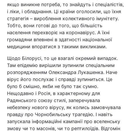
якщо виникне потреба, то знайдуть і спеціалістів,
і ліки, і обладнання. Ці країни оголосили, що їхня
стратегія – вироблення колективного імунітету.
Тобто, вони готові до того, що більшість
населення перехворіє на коронавірус. А їхні
громадяни впевнені в здатності національної
медицини впоратися з такими викликами.
Щодо Білорусі, то це взагалі окремий випадок.
Там епідемію вирішили зупинили спеціальним
розпорядженням Олександра Лукашенка. Наче
вірус його послухає і справді зупиниться. Це
було б смішно, якби не було так сумно.
Нещодавно і Росія, в характерному для
Радянського союзу стилі, заперечувала
небезпеку нового вірусу, як колись замовчувала
правду про Чорнобильську трагедію. І навіть
запускала інформаційні кампанії про вселенську
змову чи то масонів, чи то рептилоїдів. Відгомін