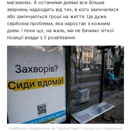
магазинах. А останніми днями все більше
звернень надходить від тих, в кого закінчилися
або закінчуються гроші на життя. Це дуже
серйозна проблема, яка наростає з кожним
днем. І поки що, на жаль, ми не бачимо чіткої
позиції влади з її розв’язання.
Найбільше повідомлень на "гарячу лінію" стосуються порушення