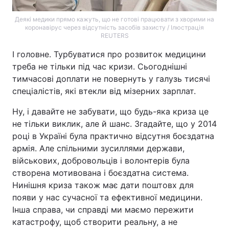
Деякі медики прямо кажуть, що не готові працювати з хворими на
коронавірус через відсутність засобів захисту / Ілюстрація
REUTERS
І головне. Турбуватися про розвиток медицини
треба не тільки під час кризи. Сьогоднішні
тимчасові доплати не повернуть у галузь тисячі
спеціалістів, які втекли від мізерних зарплат.
Ну, і давайте не забувати, що будь-яка криза це
не тільки виклик, але й шанс. Згадайте, що у 2014
році в Україні була практично відсутня боєздатна
армія. Але спільними зусиллями держави,
військових, добровольців і волонтерів була
створена мотивована і боєздатна система.
Нинішня криза також має дати поштовх для
появи у нас сучасної та ефективної медицини.
Інша справа, чи справді ми маємо пережити
катастрофу, щоб створити реальну, а не