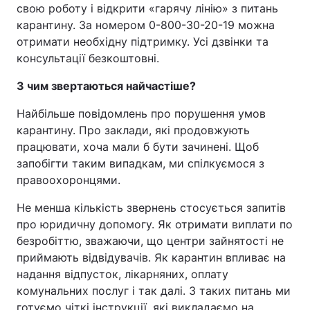
свою роботу і відкрити «гарячу лінію» з питань
Тема оформлення
карантину. За номером 0-800-30-20-19 можна
отримати необхідну підтримку. Усі дзвінки та
консультації безкоштовні.
З чим звертаються найчастіше?
Найбільше повідомлень про порушення умов
карантину. Про заклади, які продовжують
працювати, хоча мали б бути зачинені. Щоб
запобігти таким випадкам, ми спілкуємося з
правоохоронцями.
Не менша кількість звернень стосується запитів
про юридичну допомогу. Як отримати виплати по
безробіттю, зважаючи, що центри зайнятості не
приймають відвідувачів. Як карантин впливає на
надання відпусток, лікарняних, оплату
комунальних послуг і так далі. З таких питань ми
готуємо чіткі інструкції, які викладаємо на