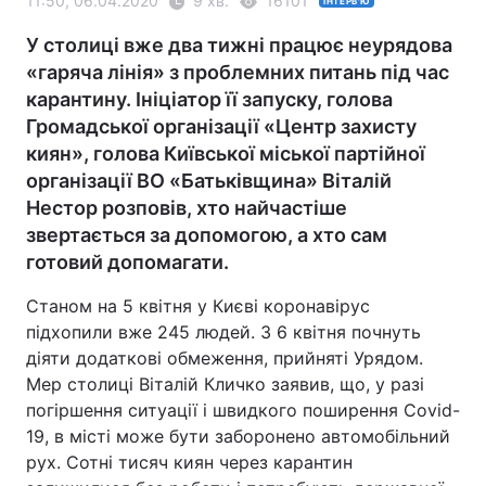
11:50, 06.04.2020
9 хв.
16101
ІНТЕРВ'Ю
У столиці вже два тижні працює неурядова
«гаряча лінія» з проблемних питань під час
карантину. Ініціатор її запуску, голова
Громадської організації «Центр захисту
киян», голова Київської міської партійної
організації ВО «Батьківщина» Віталій
Нестор розповів, хто найчастіше
звертається за допомогою, а хто сам
готовий допомагати.
Станом на 5 квітня у Києві коронавірус
підхопили вже 245 людей. З 6 квітня почнуть
діяти додаткові обмеження, прийняті Урядом.
Мер столиці Віталій Кличко заявив, що, у разі
погіршення ситуації і швидкого поширення Covid-
19, в місті може бути заборонено автомобільний
рух. Сотні тисяч киян через карантин