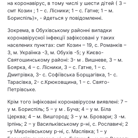
на коронавірус, в тому числі у шести дітей ( 3 –
смт Козин ; 1 – с. Лісники; 1 – с. Гатне; 1 – м.
Бориспіль)», - йдеться у повідомленні.
Зокрема, в Обухівському районні випадки
коронавірусної інфекції зафіксовані у таких
населених пунктах: смт Козин – 19, с. Романків –
3, м. Українка -3, м. Обухів -5; у Києво-
Святошинському районі: 3- м . Вишневе, 3 – м.
Боярка, 4 – с. Лісники, 3 – с. Гатне, 1 – с.
Дмитрівка, 3- с. Софіївська Борщагівка, 1- с.
Тарасівка, 2- с.Крюковщина, 1 – с. Свято-
Петрівське.
Крім того інфіковані коронавірусом виявлені: 7 –
у м. Бориспіль; 5 – у м . Буча; 4 – у м. Біла
Церква; 4 – м. Вишгород; 3 – у м. Бровари; 3 -м.
Ірпінь; 2 – у Васильківському р-ні, с. Рославичі; 2
–у Миронівському р-ні, с. Маслівка; 1 – у