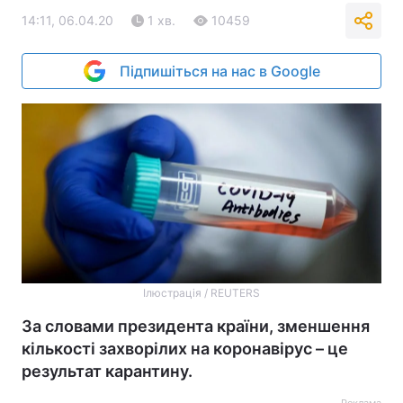
14:11, 06.04.20
1 хв.
10459
Підпишіться на нас в Google
Ілюстрація / REUTERS
За словами президента країни, зменшення
кількості захворілих на коронавірус – це
результат карантину.
Реклама