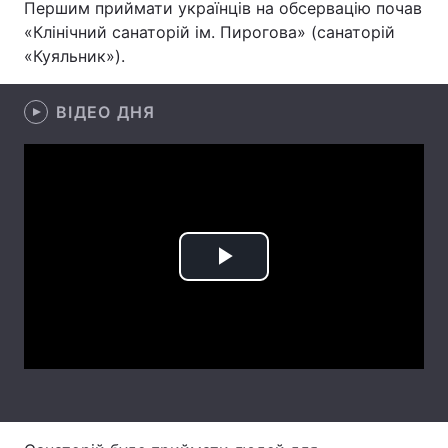
Першим приймати українців на обсервацію почав
«Клінічний санаторій ім. Пирогова» (санаторій
Лонгріди
«Куяльник»).
Відео з Youtube
Статті
ВІДЕО ДНЯ
Інтерв'ю
Думки
Архів
Вакансії
Контакти
Послуги
Play
Video