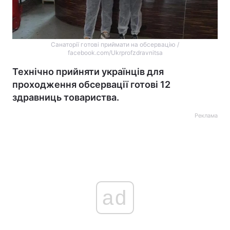
Санаторії готові приймати на обсервацію /
facebook.com/Ukrprofzdravnitsa
Технічно прийняти українців для
проходження обсервації готові 12
здравниць товариства.
Реклама
ad