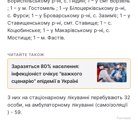
Бориспільському р-ні, с. Гнідин; 1 – у смт Ворзель
; 1 – у м. Гостомель ; 1 –у Білоцерківському р-ні,
с. Фурси; 1 – у Броварському р-ні, с. Зазим’є; 1 – у
Ставищенському р-ні, смт. Ставище; 1 – с.
Коцюбинське; 1 – у Макарівському р-ні, с.
Мостище; 1 – м. Фастів.
ЧИТАЙТЕ ТАКОЖ
Заразяться 80% населення:
інфекціоніст очікує "важкого
сценарію" епідемії в Україні
З них на стаціонарному лікуванні перебувають 32
особи, на амбулаторному лікуванні (самоізоляції
) - 59.
Реклама