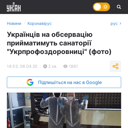
›
Новини
Коронавірус
рус
Українців на обсервацію
прийматимуть санаторії
"Укрпрофоздоровниці" (фото)
14:53, 06.04.20
2 хв.
1881
Підпишіться на нас в Google