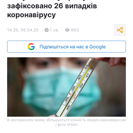
зафіксовано 26 випадків
коронавірусу
14:29, 06.04.20
1 хв.
893
Підпишіться на нас в Google
В окупованому криму збільшується кількість хворих коронавірусом
/ фото УНІАН