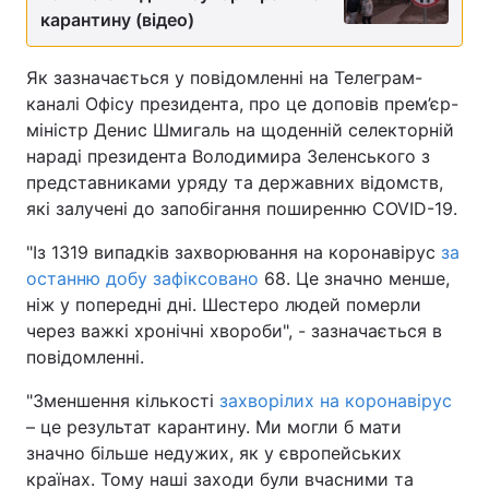
карантину (відео)
Як зазначається у повідомленні на Телеграм-
каналі Офісу президента, про це доповів прем’єр-
міністр Денис Шмигаль на щоденній селекторній
нараді президента Володимира Зеленського з
представниками уряду та державних відомств,
які залучені до запобігання поширенню COVID-19.
"Із 1319 випадків захворювання на коронавірус
за
останню добу зафіксовано
68. Це значно менше,
ніж у попередні дні. Шестеро людей померли
через важкі хронічні хвороби", - зазначається в
повідомленні.
"Зменшення кількості
захворілих на коронавірус
– це результат карантину. Ми могли б мати
значно більше недужих, як у європейських
країнах. Тому наші заходи були вчасними та