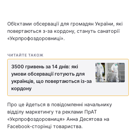
Об’єктами обсервації для громадян України, які
Головна
Війна
повертаються з-за кордону, стануть санаторії
«Укрпрофоздоровниці».
Україна
Політика
Економіка
Світ
ЧИТАЙТЕ ТАКОЖ
Спорт
3500 гривень за 14 днів: які
Наука
умови обсервації готують для
Техно і зв'язок
Лайт
українців, що повертаються із-за
кордону
Зброя
Інциденти
Про це йдеться в повідомленні начальнику
Здоров'я
Туризм
відділу маркетингу та реклами ПрАТ
«Укрпрофоздоровниця» Анна Десятова на
Цікавинки
Погода
Facebook-сторінці товариства.
Екологія
Регіони