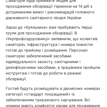
Санаторій буде приймати людей для
проходження обсервації терміном на 14 діб з
Тема оформлення
дотриманням вимог і рекомендацій головного
державного санітарного лікаря України.
Зараз до «Куяльника» вже прибувають перші
групи для проходження обсервації. В
«Укрпрофоздоровниці» запевнили, що колектив
санаторію, інфраструктура і номера повністю
готові до прийому і розміщення. Персонал
санаторію забезпечений засобами
індивідуального захисту, санітарними і
дезінфікуючими засобами, а працівники пройшли
інструктаж і готові до роботи в режимі
обсервації.
Гостей будуть розміщувати в двомісних номерах
категорії «стандарт покращений» із
забезпеченням триразового харчування. Всі
номери мають комфортні умови для проживання