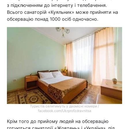
з підключенням до інтернету і телебачення.
Всього санаторій «Куяльник» може прийняти на
обсервацію понад 1000 осіб одночасно.
Туристів селитимуть у двомісні номери /
facebook.com/Ukrprofzdravnitsa
Крім того до прийому людей на обсервацію
готуються санаторії «Жовтень» і «Україна», під