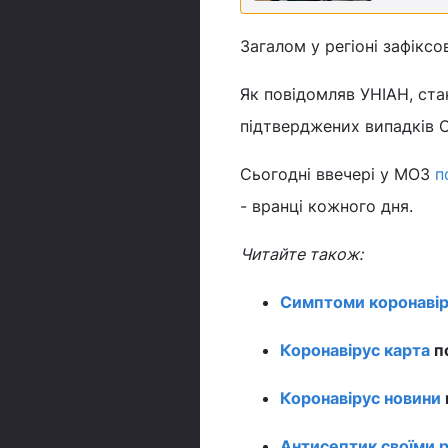
Загалом у регіоні зафікс
Як повідомляв УНІАН, стан
підтверджених випадків C
Сьогодні ввечері у МОЗ
п
- вранці кожного дня.
Читайте також:
Симптоми коронавір
Коронавірус карта
по
Коронавірус новини
Антисептик своїми 