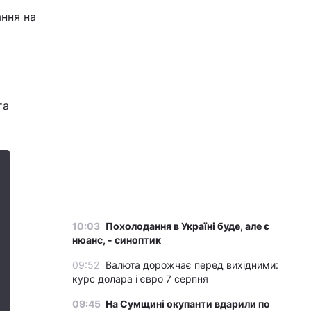
ання на
та
10:03
Похолодання в Україні буде, але є
нюанс, - синоптик
09:52
Валюта дорожчає перед вихідними:
курс долара і євро 7 серпня
09:45
На Сумщині окупанти вдарили по