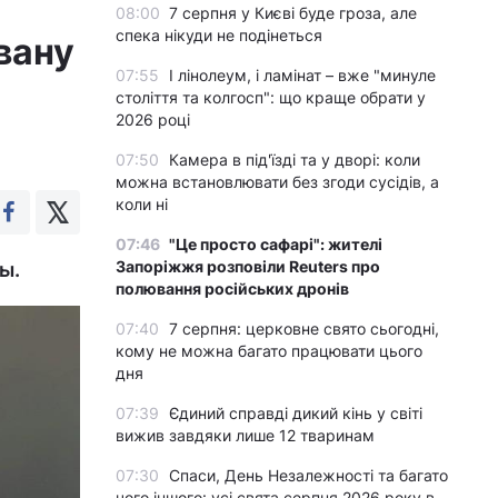
08:00
7 серпня у Києві буде гроза, але
спека нікуди не подінеться
вану
07:55
І лінолеум, і ламінат – вже "минуле
століття та колгосп": що краще обрати у
2026 році
07:50
Камера в під'їзді та у дворі: коли
можна встановлювати без згоди сусідів, а
коли ні
07:46
"Це просто сафарі": жителі
Запоріжжя розповіли Reuters про
ы.
полювання російських дронів
07:40
7 серпня: церковне свято сьогодні,
кому не можна багато працювати цього
дня
07:39
Єдиний справді дикий кінь у світі
вижив завдяки лише 12 тваринам
07:30
Спаси, День Незалежності та багато
чого іншого: усі свята серпня 2026 року в