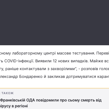
асному лабораторному центрі масове тестування. Перев
ть COVID-інфекції. Виявили 12 нових випадків. Майже всі
у, раніше контактували з захворілими", - розповів голо
лександр Бондаренко й закликав дотримуватися каран
Е ТАКОЖ
-Франківській ОДА повідомили про сьому смерть від
ірусу в регіоні