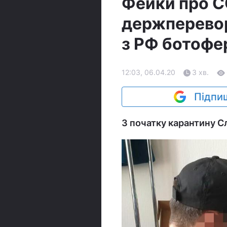
Фейки про C
держперевор
з РФ ботофер
12:03, 06.04.20
3 хв.
Підпиш
З початку карантину С