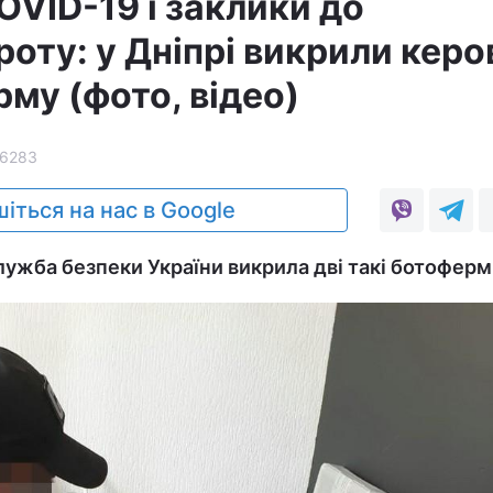
OVID-19 і заклики до
оту: у Дніпрі викрили керо
му (фото, відео)
6283
іться на нас в Google
лужба безпеки України викрила дві такі ботоферм