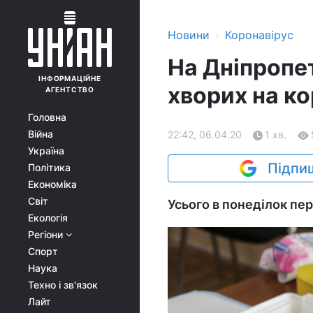
›
Новини
Коронавірус
На Дніпропе
ІНФОРМАЦІЙНЕ
хворих на ко
АГЕНТСТВО
Головна
Війна
22:42, 06.04.20
1 хв.
Україна
Підпиш
Політика
Економіка
Світ
Усього в понеділок пе
Екологія
Регіони
Спорт
Наука
Техно і зв'язок
Лайт