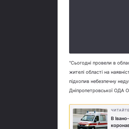
"Сьогодні провели в обл
жителі області на наявніс
підхопив небезпечну недуг
Дніпропетровської ОДА О
ЧИТАЙТ
В Івано
коронав