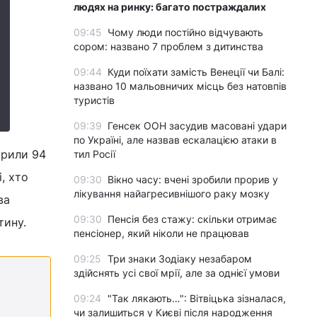
людях на ринку: багато постраждалих
09:45
Чому люди постійно відчувають
сором: названо 7 проблем з дитинства
09:44
Куди поїхати замість Венеції чи Балі:
названо 10 мальовничих місць без натовпів
туристів
09:39
Генсек ООН засудив масовані удари
по Україні, але назвав ескалацією атаки в
ірили 94
тил Росії
, хто
09:30
Вікно часу: вчені зробили прорив у
лікування найагресивнішого раку мозку
ва
09:30
Пенсія без стажу: скільки отримає
тину.
пенсіонер, який ніколи не працював
09:25
Три знаки Зодіаку незабаром
здійснять усі свої мрії, але за однієї умови
09:24
"Так лякають…": Вітвіцька зізналася,
чи залишиться у Києві після народження