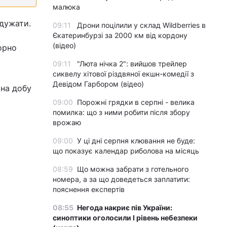
малюка
одужати.
09:11
Дрони поцілили у склад Wildberries в
Єкатеринбурзі за 2000 км від кордону
(відео)
орно
09:11
"Люта нічка 2": вийшов трейлер
сиквелу хітової різдвяної екшн-комедії з
Девідом Гарбором (відео)
 на добу
09:00
Порожні грядки в серпні - велика
помилка: що з ними робити після збору
врожаю
09:00
У ці дні серпня клювання не буде:
що показує календар риболова на місяць
08:59
Що можна забрати з готельного
номера, а за що доведеться заплатити:
пояснення експертів
08:55
Негода накриє пів України:
синоптики оголосили І рівень небезпеки