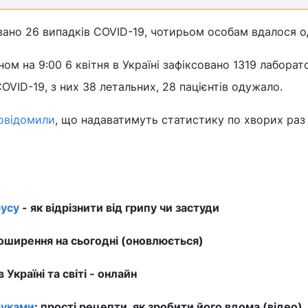
овано 26 випадків COVID-19, чотирьом особам вдалося 
ом на 9:00 6 квітня в Україні зафіксовано 1319 лаборат
OVID-19, з них 38 летальних, 28 пацієнтів одужало.
овідомили
, що надаватимуть статистику по хворих раз
усу
- як відрізнити від грипу чи застуди
ширення на сьогодні (оновлюється)
в Україні та світі - онлайн
руками
: прості рецепти, як зробити його вдома (відео)