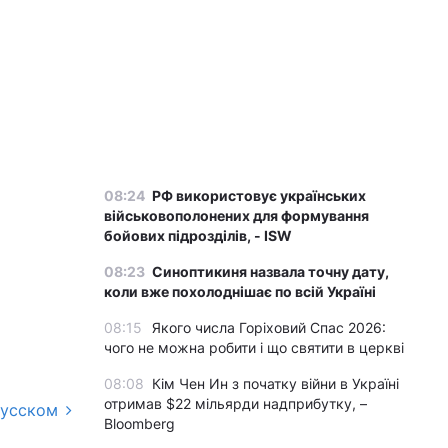
08:24
РФ використовує українських
військовополонених для формування
бойових підрозділів, - ISW
08:23
Синоптикиня назвала точну дату,
коли вже похолоднішає по всій Україні
08:15
Якого числа Горіховий Спас 2026:
чого не можна робити і що святити в церкві
08:08
Кім Чен Ин з початку війни в Україні
отримав $22 мільярди надприбутку, –
русском
Bloomberg