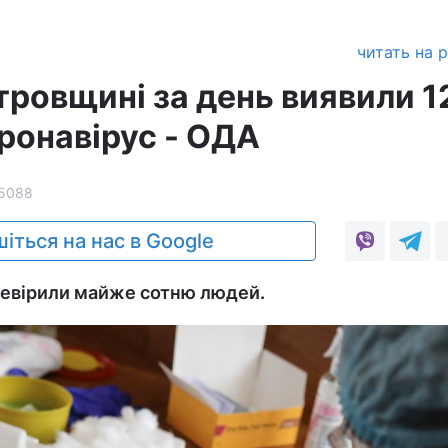
читать на 
тровщині за день виявили 1
ронавірус - ОДА
5088
іться на нас в Google
ревірили майже сотню людей.