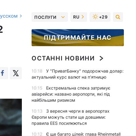
русском
RU
+29
ПОСЛУГИ
2
ПІДТРИМАЙТЕ НАС
ОСТАННІ НОВИНИ
10:18
У "ПриватБанку" подорожчав долар:
актуальний курс валют на п’ятницю
10:15
Екстремальна спека затримує
авіарейси: названо аеропорти, які під
найбільшим ризиком
10:13
З вересня черги в аеропортах
Європи можуть стати ще довшими:
правила EES посилюються
10:12
Є ще багато цілей: глава Rheinmetall