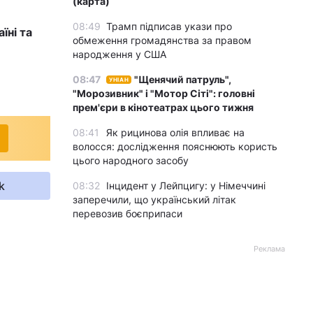
(карта)
08:49
Трамп підписав укази про
їні та
обмеження громадянства за правом
народження у США
08:47
"Щенячий патруль",
УНІАН
"Морозивник" і "Мотор Сіті": головні
прем'єри в кінотеатрах цього тижня
08:41
Як рицинова олія впливає на
волосся: дослідження пояснюють користь
цього народного засобу
k
08:32
Інцидент у Лейпцигу: у Німеччині
заперечили, що український літак
перевозив боєприпаси
Реклама