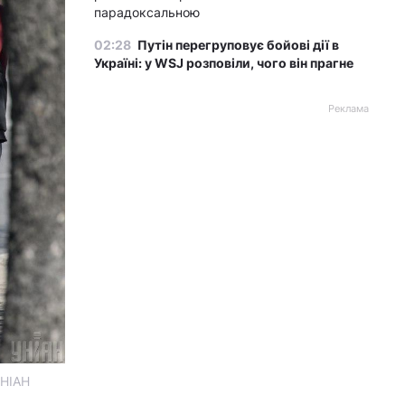
парадоксальною
02:28
Путін перегруповує бойові дії в
Україні: у WSJ розповіли, чого він прагне
Реклама
УНІАН