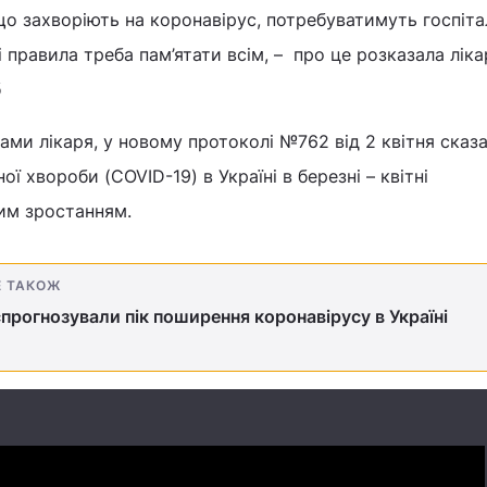
що захворіють на коронавірус, потребуватимуть госпітал
кі правила треба пам’ятати всім, – про це розказала ліка
б
вами лікаря, у новому протоколі №762 від 2 квітня сказа
ї хвороби (COVID-19) в Україні в березні – квітні
им зростанням.
Е ТАКОЖ
прогнозували пік поширення коронавірусу в Україні