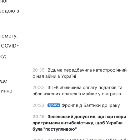
ної
 водою з
помогу.
и COVID-
ку;
20:35
Відьма передбачила катастрофічний
фінал війни в Україні
уде
20:33
ЗПЕК збільшила сплату податків та
винно
обов'язкових платежів майже у сім разів
20:23
Фронт від Балтики до Іраку
ДУМКА
20:15
Зеленський допустив, що партнери
притримали антибалістику, щоб Україна
була "поступливою"