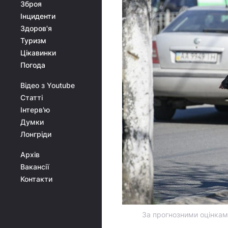
Зброя
Інциденти
Здоров'я
Туризм
Цікавинки
Погода
Відео з Youtube
Статті
Інтерв'ю
Думки
Лонгріди
Архів
Вакансії
Контакти
За прогнозними оцінками