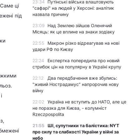
23:34
Путінські війська влаштовують
 Саме ці
"сафарі" на людей у Херсоні: аналітик
назвала причину
ежені під
23:09
Над Землею зійшов Оленячий
Місяць: як це вплине на знаки зодіаку
оки
22:55
Макрон різко відреагував на нові
удари РФ по Києву
22:24
Експертка попередила про новий
стрибок цін на популярну в Україні крупу
важкими
22:12
Два передбачення вже збулись:
"живий Нострадамус" напророчив нову
льоз.
війну
і
22:02
Україна не вступить до НАТО, але це
не поразка для Києва, - колумніст
Rzeczpospolita
з,
21:55
ШІ, супутники та балістика: NYT
бмежені
про силу та слабкості України у війні за
небо