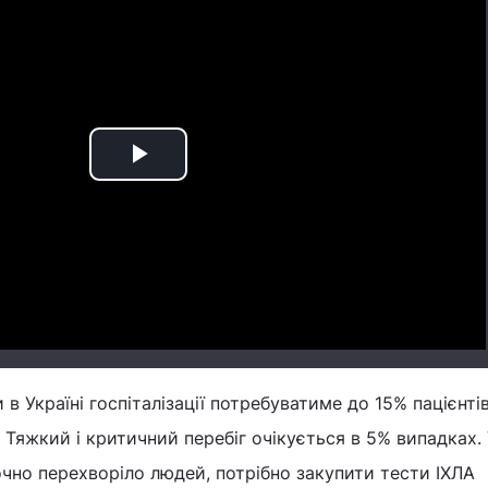
Play
Video
в Україні госпіталізації потребуватиме до 15% пацієнті
 Тяжкий і критичний перебіг очікується в 5% випадках. 
очно перехворіло людей, потрібно закупити тести ІХЛА