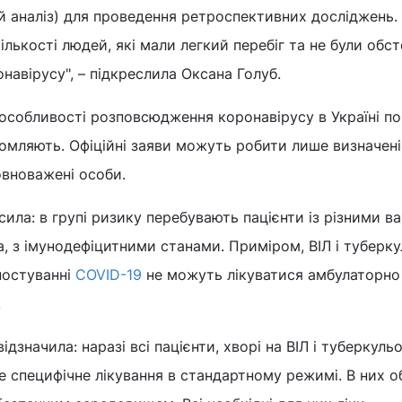
 аналіз) для проведення ретроспективних досліджень.
лькості людей, які мали легкий перебіг та не були обст
онавірусу", – підкреслила Оксана Голуб.
 особливості розповсюдження коронавірусу в Україні п
домляють. Офіційні заяви можуть робити лише визначені
овноважені особи.
осила: в групі ризику перебувають пацієнти із різними 
 з імунодефіцитними станами. Приміром, ВІЛ і туберку
гностуванні
COVID-19
не можуть лікуватися амбулаторно 
.
дзначила: наразі всі пацієнти, хворі на ВІЛ і туберкульо
 специфічне лікування в стандартному режимі. В них о