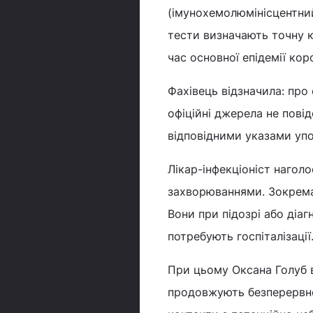
(імунохемолюмінісцентний
тести визначають точну кі
час основної епідемії кор
Фахівець відзначила: про
офіційні джерела не пові
відповідними указами уп
Лікар-інфекціоніст нагол
захворюваннями. Зокрема,
Вони при підозрі або діа
потребують госпіталізації
При цьому Оксана Голуб ві
продовжують безперервне