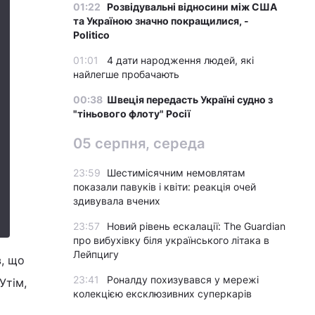
01:22
Розвідувальні відносини між США
та Україною значно покращилися, -
Politico
01:01
4 дати народження людей, які
найлегше пробачають
00:38
Швеція передасть Україні судно з
"тіньового флоту" Росії
05 серпня, середа
23:59
Шестимісячним немовлятам
показали павуків і квіти: реакція очей
здивувала вчених
23:57
Новий рівень ескалації: The Guardian
про вибухівку біля українського літака в
Лейпцигу
в, що
23:41
Роналду похизувався у мережі
Утім,
колекцією ексклюзивних суперкарів