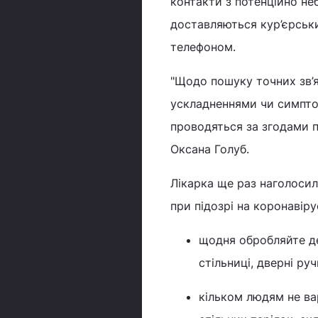
контакти з потенційно не
доставляються кур’єрськ
телефоном.
"Щодо пошуку точних зв’я
ускладненнями чи симптом
проводяться за згодами п
Оксана Голуб.
Лікарка ще раз наголосил
при підозрі на коронавіру
щодня обробляйте де
стільниці, дверні ру
кільком людям не в