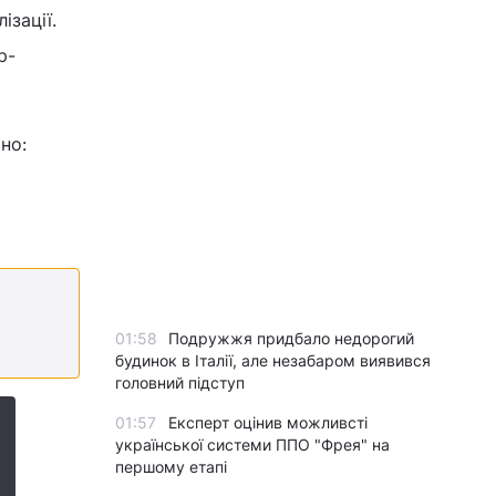
ізації.
р-
но:
01:58
Подружжя придбало недорогий
будинок в Італії, але незабаром виявився
головний підступ
01:57
Експерт оцінив можливсті
української системи ППО "Фрея" на
першому етапі