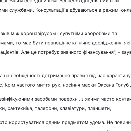
безпечним середовищем. Всі необхідні для них ліки
ими службами. Консультації відбуваються в режимі онл
зків між коронавірусом і супутніми хворобами та
ами, то має бути повноцінне клінічне дослідження, які
ацієнтів. Але це потребує значного фінансування", – за
а на необхідності дотримання правил під час карантину
с. Крім частого миття рук, носіння маски Оксана Голуб 
зінфікуючими засобами поверхні, з якими часто контак
чки, сантехніка, телефони, клавіатури, планшети;
арто користуватися одним предметом удома. Не повинн