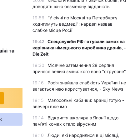
20:08
Кінологи назвали 7 звичок собак, які
доводять їхню безмежну відданість
19:56
"У січні по Москві та Петербургу
ходитимуть ведмеді": нардеп назвав
слабке місце Росії
19:42
Спецслужби РФ готували замах на
керівника німецького виробника дронів, -
їні та
Die Zeit
19:30
Місячне затемнення 28 серпня
принесе великі зміни: кого воно "струсоне"
19:16
Росія знайшла слабкість України і не
вагається нею користуватися, - Sky News
19:15
Малосольні кабачки: вранці готую -
ввечері вже їмо
19:14
Відкриття школяра з Японії щодо
k
пам’яті комах стало вірусним
19:10
Люди, які народилися в ці місяці,