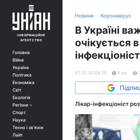
›
Новини
Коронавірус
В Україні ва
ІНФОРМАЦІЙНЕ
очікується в
АГЕНТСТВО
інфекціоніст
Головна
Війна
Україна
07:31, 07.04.20
4 хв.
Політика
Економіка
Підпиш
Світ
Екологія
Лікар-інфекціоніст роз
Регіони
Спорт
Наука
Техно і зв'язок
Лайт