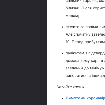
спільних тарілок, ск
білизни. Після кори
милом;
стежте за своїми си
Але спочатку зателе
19. Перед прибуттям
пацієнтам з підтвер
домашньому карантин
зведений до мініму
виноситися в індивід
Читайте також:
Симптоми коронавір