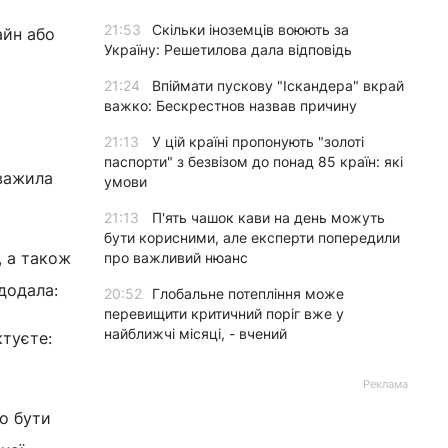
21:53
Скільки іноземців воюють за
айн або
Україну: Решетилова дала відповідь
21:24
Впіймати пускову "Іскандера" вкрай
важко: Бескрестнов назвав причину
21:13
У цій країні пропонують "золоті
паспорти" з безвізом до понад 85 країн: які
уважила
умови
21:13
П'ять чашок кави на день можуть
бути корисними, але експерти попередили
, а також
про важливий нюанс
додала:
20:52
Глобальне потепління може
перевищити критичний поріг вже у
найближчі місяці, - вчений
туєте:
Реклама
о бути