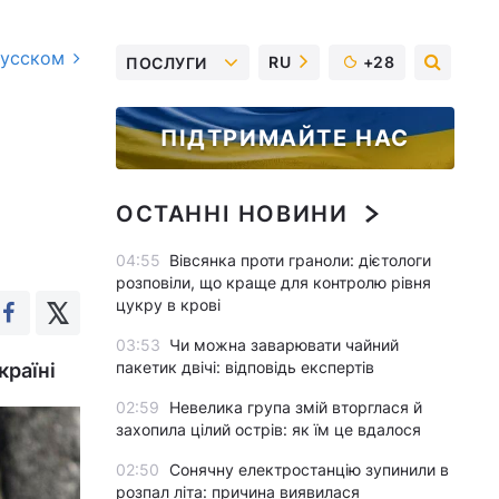
русском
RU
+28
ПОСЛУГИ
ПІДТРИМАЙТЕ НАС
ОСТАННІ НОВИНИ
04:55
Вівсянка проти граноли: дієтологи
розповіли, що краще для контролю рівня
цукру в крові
03:53
Чи можна заварювати чайний
пакетик двічі: відповідь експертів
країні
02:59
Невелика група змій вторглася й
захопила цілий острів: як їм це вдалося
02:50
Сонячну електростанцію зупинили в
розпал літа: причина виявилася