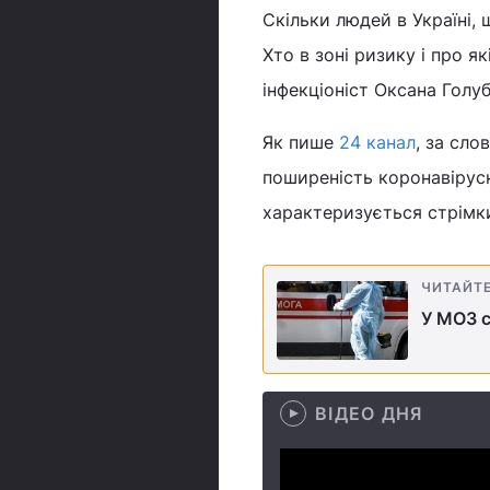
Скільки людей в Україні, 
Хто в зоні ризику і про я
інфекціоніст Оксана Голу
Як пише
24 канал
, за сло
поширеність коронавірусно
характеризується стрімк
ЧИТАЙТ
У МОЗ с
ВІДЕО ДНЯ