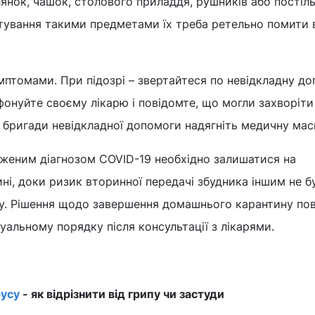
лянок, чашок, столового приладдя, рушників або постіль
стування такими предметами їх треба ретельно помити
мптомами. При підозрі – звертайтеся по невідкладну до
фонуйте своєму лікарю і повідомте, що могли захворіт
 бригади невідкладної допомоги надягніть медичну мас
дженим діагнозом COVID-19 необхідно залишатися на
і, доки ризик вторинної передачі збудника іншим не б
му. Рішення щодо завершення домашнього карантину по
уальному порядку після консультації з лікарями.
усу
- як відрізнити від грипу чи застуди