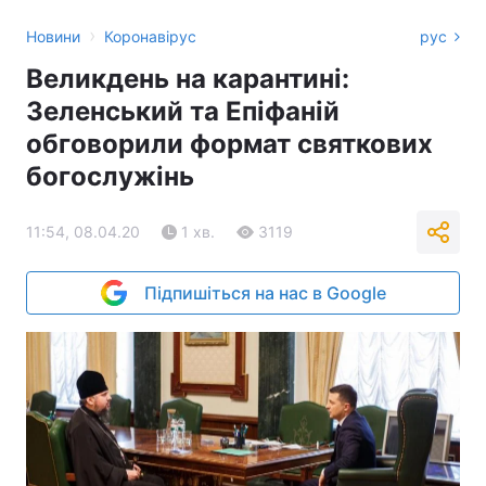
›
Новини
Коронавірус
рус
Великдень на карантині:
Зеленський та Епіфаній
обговорили формат святкових
богослужінь
11:54, 08.04.20
1 хв.
3119
Підпишіться на нас в Google