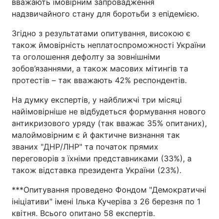
вважають імовірним запровадження
надзвичайного стану для боротьби з епідемією.
Тема оформлення
Згідно з результатами опитування, високою є
також ймовірність неплатоспроможності України
та оголошення дефолту за зовнішніми
зобов’язаннями, а також масових мітингів та
протестів – так вважають 42% респондентів.
На думку експертів, у найближчі три місяці
найімовірніше не відбудеться формування нового
антикризового уряду (так вважає 35% опитаних),
малоймовірним є й фактичне визнання так
званих "ДНР/ЛНР" та початок прямих
переговорів з їхніми представниками (33%), а
також відставка президента України (23%).
***Опитування проведено Фондом "Демократичні
ініціативи" імені Ілька Кучеріва з 26 березня по 1
квітня. Всього опитано 58 експертів.