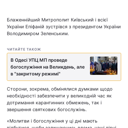
Блаженнійший Митрополит Київський і всієї
України Епіфаній зустрівся з президентом України
Володимиром Зеленським.
ЧИТАЙТЕ ТАКОЖ
В Одесі УПЦ МП проведе
богослужіння на Великдень, але
в "закритому режимі"
Сторони, зокрема, обмінялися думками щодо
необхідності забезпечити у великодній час як
дотримання карантинних обмежень, так і
звершення святкових богослужінь.
«Молитви і богослужіння у ці дні мають
відбутися, щоби залишаючись вдома, наші вірні