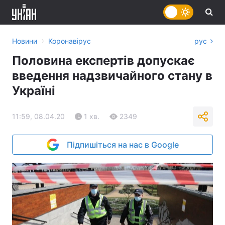
›
Новини
Коронавірус
рус
Половина експертів допускає
введення надзвичайного стану в
Україні
11:59, 08.04.20
1 хв.
2349
Підпишіться на нас в Google