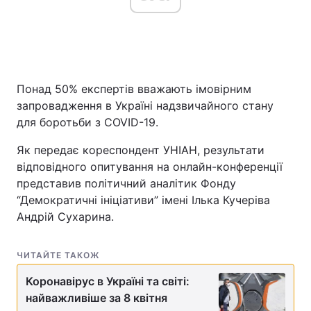
Головна
Війна
Понад 50% експертів вважають імовірним
Україна
Політика
запровадження в Україні надзвичайного стану
Економіка
Світ
для боротьби з COVID-19.
Як передає кореспондент УНІАН, результати
Спорт
Наука
відповідного опитування на онлайн-конференції
Техно і зв'язок
Лайт
представив політичний аналітик Фонду
“Демократичні ініціативи” імені Ілька Кучеріва
Зброя
Інциденти
Андрій Сухарина.
Здоров'я
Туризм
ЧИТАЙТЕ ТАКОЖ
Цікавинки
Погода
Коронавірус в Україні та світі:
найважливіше за 8 квітня
Екологія
Регіони