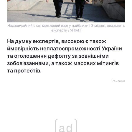
Надзвичайний стан можливий вже у найближчі 3 місяці, вважають
експерти / УНІАН
На думку експертів, високою є також
ймовірність неплатоспроможності України
та оголошення дефолту за зовнішніми
зобов’язаннями, а також масових мітингів
та протестів.
Реклама
ad