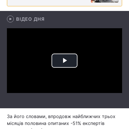
Лонгріди
ВІДЕО ДНЯ
Відео з Youtube
Статті
Інтерв'ю
Думки
Архів
Вакансії
Play
Контакти
Послуги
Video
За його словами, впродовж найближчих трьох
місяців половина опитаних -51% експертів