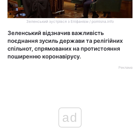
Зеленський зустрівся з Епіфанієм / pomisna.info
Зеленський відзначив важливість
поєднання зусиль держави та релігійних
спільнот, спрямованих на протистояння
поширенню коронавірусу.
Реклама
ad