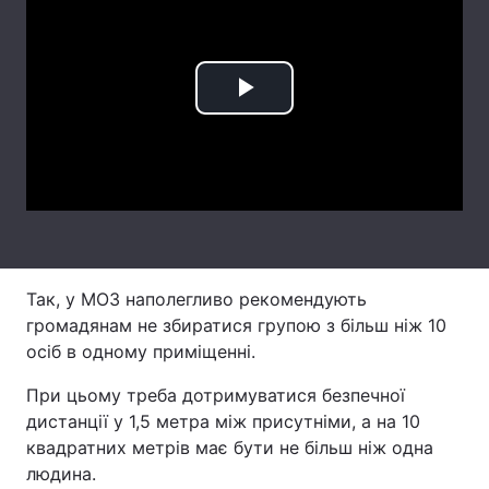
Лонгріди
Відео з Youtube
Статті
Play
Інтерв'ю
Думки
Video
Архів
Вакансії
Контакти
Послуги
Так, у МОЗ наполегливо рекомендують
громадянам не збиратися групою з більш ніж 10
осіб в одному приміщенні.
При цьому треба дотримуватися безпечної
дистанції у 1,5 метра між присутніми, а на 10
квадратних метрів має бути не більш ніж одна
людина.