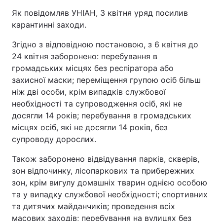
Як повідомляв УНІАН, 3 квітня уряд посилив
Тема оформлення
карантинні заходи.
Згідно з відповідною постановою, з 6 квітня до
24 квітня заборонено: перебування в
громадських місцях без респіратора або
захисної маски; переміщення групою осіб більш
ніж дві особи, крім випадків службової
необхідності та супроводження осіб, які не
досягли 14 років; перебування в громадських
місцях осіб, які не досягли 14 років, без
супроводу дорослих.
Також заборонено відвідування парків, скверів,
зон відпочинку, лісопаркових та прибережних
зон, крім вигулу домашніх тварин однією особою
та у випадку службової необхідності; спортивних
та дитячих майданчиків; проведення всіх
масових заходів; перебування на вулицях без