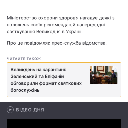
Міністерство охорони здоров’я нагадує деякі з
положень своїх рекомендацій напередодні
Головна
Війна
святкування Великодня в Україні.
Україна
Політика
Про це повідомляє прес-служба відомства.
Економіка
Світ
ЧИТАЙТЕ ТАКОЖ
Спорт
Наука
Великдень на карантині:
Техно і зв'язок
Лайт
Зеленський та Епіфаній
обговорили формат святкових
Зброя
Інциденти
богослужінь
Здоров'я
Туризм
ВІДЕО ДНЯ
Цікавинки
Погода
Екологія
Регіони