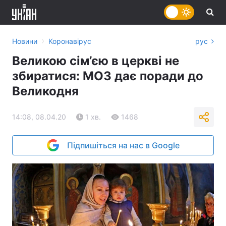
›
Новини
Коронавірус
рус
Великою сім’єю в церкві не
збиратися: МОЗ дає поради до
Великодня
14:08, 08.04.20
1 хв.
1468
Підпишіться на нас в Google