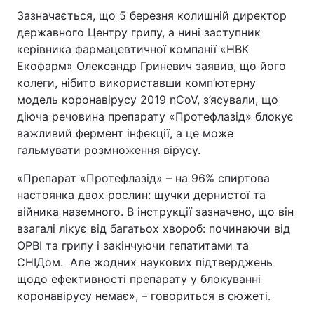
Зазначається, що 5 березня колишній директор
державного Центру грипу, а нині заступник
керівника фармацевтичної компанії «НВК
Екофарм» Олександр Гриневич заявив, що його
колеги, нібито використавши комп’ютерну
модель коронавірусу 2019 nCoV, з’ясували, що
діюча речовина препарату «Протефлазід» блокує
важливий фермент інфекції, а це може
гальмувати розмноження вірусу.
«Препарат «Протефлазід» – на 96% спиртова
настоянка двох рослин: щучки дернистої та
війника наземного. В інструкції зазначено, що він
взагалі лікує від багатьох хвороб: починаючи від
ОРВІ та грипу і закінчуючи гепатитами та
СНІДом. Але жодних наукових підтверджень
щодо ефективності препарату у блокуванні
коронавірусу немає», – говориться в сюжеті.