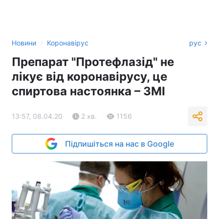
›
Новини
Коронавірус
рус
Препарат "Протефлазід" не
лікує від коронавірусу, це
спиртова настоянка – ЗМІ
13:57, 08.04.20
2 хв.
1156
Підпишіться на нас в Google