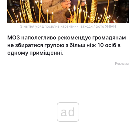
3 квітня уряд посилив карантинні заходи / фото УНІАН
МОЗ наполегливо рекомендує громадянам
не збиратися групою з більш ніж 10 осіб в
одному приміщенні.
Реклама
ad