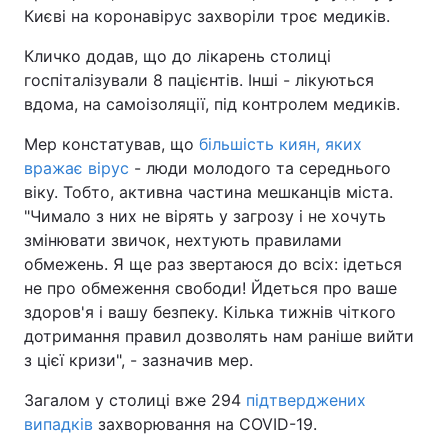
Києві на коронавірус захворіли троє медиків.
Кличко додав, що до лікарень столиці
госпіталізували 8 пацієнтів. Інші - лікуються
вдома, на самоізоляції, під контролем медикiв.
Мер констатував, що
більшість киян, яких
вражає вірус
- люди молодого та середнього
віку. Тобто, активна частина мешканців міста.
"Чимало з них не вірять у загрозу і не хочуть
змінювати звичок, нехтують правилами
обмежень. Я ще раз звертаюся до всіх: ідеться
не про обмеження свободи! Йдеться про ваше
здоров'я і вашу безпеку. Кілька тижнів чіткого
дотримання правил дозволять нам раніше вийти
з цієї кризи", - зазначив мер.
Загалом у столиці вже 294
підтверджених
випадків
захворювання на COVID-19.