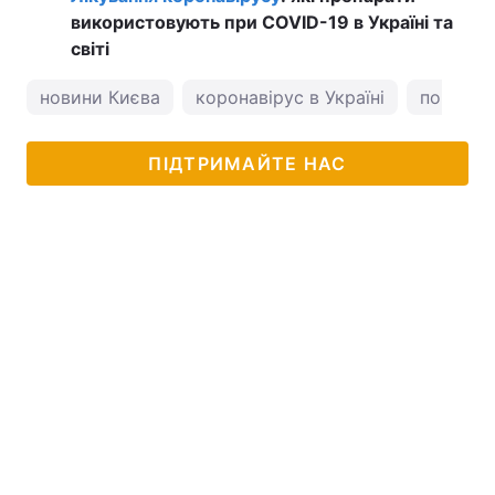
використовують при COVID-19 в Україні та
світі
новини Києва
коронавірус в Україні
погода у
ПІДТРИМАЙТЕ НАС