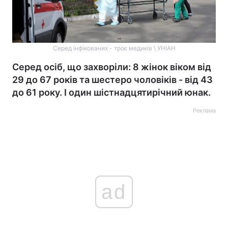
Серед інфікованих - троє медиків \ УНІАН
Серед осіб, що захворіли: 8 жінок віком від
29 до 67 років та шестеро чоловіків - від 43
до 61 року. І один шістнадцятирічний юнак.
Реклама
ad