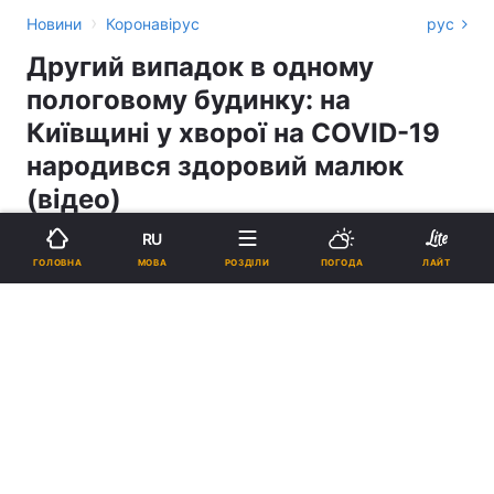
›
Новини
Коронавірус
рус
Другий випадок в одному
пологовому будинку: на
Київщині у хворої на COVID-19
народився здоровий малюк
(відео)
RU
11:14, 08.04.20
1 хв.
12154
МОВА
ГОЛОВНА
РОЗДІЛИ
ПОГОДА
ЛАЙТ
Підпишіться на нас в Google
Другий випадок в одному пологовому будинку: на Київщині у хворої
на COVID-19 народився здоровий малюк (відео)
Мешканка Бучі народила хлопчика.
Реклама