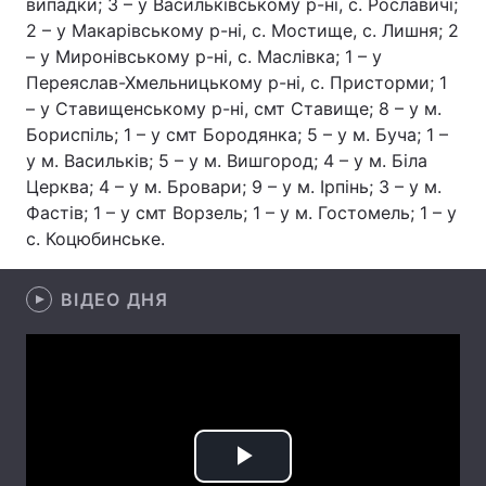
випадки; 3 – у Васильківському р-ні, с. Рославичі;
2 – у Макарівському р-ні, с. Мостище, с. Лишня; 2
Лонгріди
– у Миронівському р-ні, с. Маслівка; 1 – у
Переяслав-Хмельницькому р-ні, с. Присторми; 1
Відео з Youtube
Статті
– у Ставищенському р-ні, смт Ставище; 8 – у м.
Бориспіль; 1 – у смт Бородянка; 5 – у м. Буча; 1 –
Інтерв'ю
Думки
у м. Васильків; 5 – у м. Вишгород; 4 – у м. Біла
Церква; 4 – у м. Бровари; 9 – у м. Ірпінь; 3 – у м.
Архів
Вакансії
Фастів; 1 – у смт Ворзель; 1 – у м. Гостомель; 1 – у
с. Коцюбинське.
Контакти
Послуги
ВІДЕО ДНЯ
Play