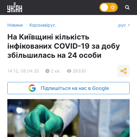
›
Новини
Коронавірус
рус
На Київщині кількість
інфікованих COVID-19 за добу
збільшилась на 24 особи
14:12, 08.04.20
2 хв.
26330
Підпишіться на нас в Google