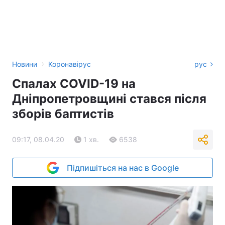
›
Новини
Коронавірус
рус
Спалах COVID-19 на
Дніпропетровщині стався після
зборів баптистів
09:17, 08.04.20
1 хв.
6538
Підпишіться на нас в Google