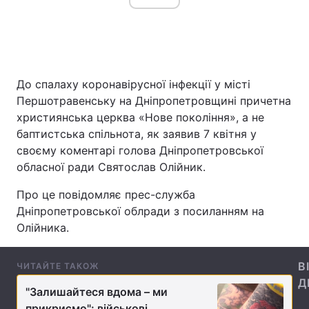
Головна
Війна
До спалаху коронавірусної інфекції у місті
Україна
Політика
Першотравенську на Дніпропетровщині причетна
християнська церква «Нове покоління», а не
Економіка
Світ
баптистська спільнота, як заявив 7 квітня у
своєму коментарі голова Дніпропетровської
Спорт
Наука
обласної ради Святослав Олійник.
Техно і зв'язок
Лайт
Про це повідомляє прес-служба
Дніпропетровської облради з посиланням на
Зброя
Інциденти
Олійника.
Здоров'я
Туризм
В
ЧИТАЙТЕ ТАКОЖ
Цікавинки
Погода
Д
"Залишайтеся вдома – ми
Екологія
Регіони
прикриємо": військові