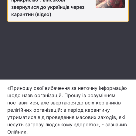
звернулися до українців через
Лонгріди
карантин (відео)
Відео з Youtube
Статті
Інтерв'ю
Думки
Архів
Вакансії
Контакти
Послуги
«Приношу свої вибачення за неточну інформацію
щодо назв організацій. Прошу із розумінням
поставитися, але звертаюся до всіх керівників
релігійних організацій: в період карантину
утриматися від проведення масових заходів, які
несуть загрозу людському здоров’ю», - зазначив
Олійник.