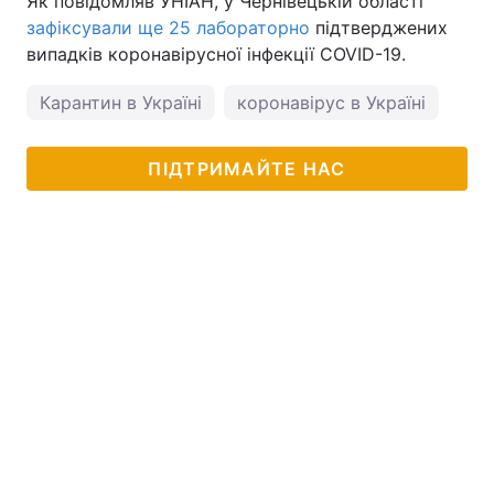
Як повідомляв УНІАН, у Чернівецькій області
зафіксували ще 25 лабораторно
підтверджених
випадків коронавірусної інфекції COVID-19.
Карантин в Україні
коронавірус в Україні
пог
ПІДТРИМАЙТЕ НАС