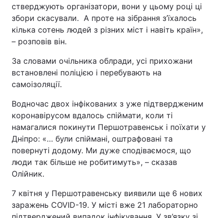
стверджують організатори, вони у цьому році ці
збори скасували. А проте на зібрання з’їхалось
кілька сотень людей з різних міст і навіть країн»,
– розповів він.
За словами очільника облради, усі прихожани
встановлені поліцією і перебувають на
самоізоляції.
Водночас двох інфікованих з уже підтвердженим
коронавірусом вдалось спіймати, коли ті
намагалися покинути Першотравенськ і поїхати у
Дніпро: «… були спіймані, оштрафовані та
повернуті додому. Ми дуже сподіваємося, що
люди так більше не робитимуть», – сказав
Олійник.
7 квітня у Першотравенську виявили ще 6 нових
заражень COVID-19. У місті вже 21 лабораторно
підтверджений випадок інфікування. У зв’язку зі