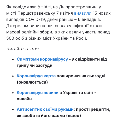
Як повідомляв УНІАН, на Дніпропетровщині у
Тема оформлення
місті Першотравенську 7 квітня
виявили
15 нових
випадків COVID-19, днем раніше – 6 випадків.
Джерелом виникнення спалаху інфекції стали
масові релігійні збори, в яких взяли участь понад
500 осіб з різних міст України та Росії.
Читайте також:
Симптоми коронавірусу
- як відрізнити від
грипу чи застуди
Коронавірус карта
поширення на сьогодні
(оновлюється)
Коронавірус новини
в Україні та світі -
онлайн
Антисептик своїми руками
: прості рецепти,
як зробити його вдома (відео)