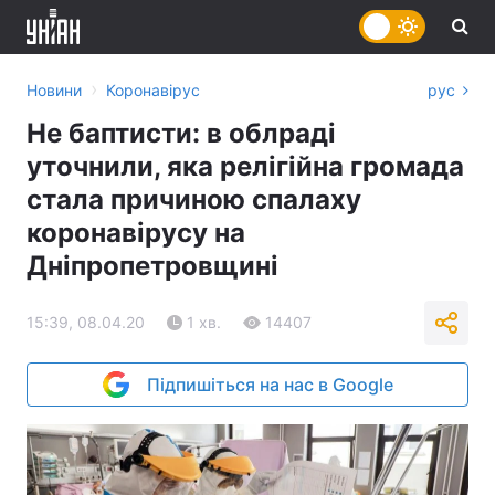
›
Новини
Коронавірус
рус
Не баптисти: в облраді
уточнили, яка релігійна громада
стала причиною спалаху
коронавірусу на
Дніпропетровщині
15:39, 08.04.20
1 хв.
14407
Підпишіться на нас в Google