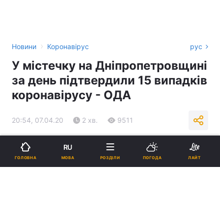
›
Новини
Коронавірус
рус
У містечку на Дніпропетровщині
за день підтвердили 15 випадків
коронавірусу - ОДА
20:54, 07.04.20
2 хв.
9511
Підпишіться на нас в Google
RU
МОВА
ГОЛОВНА
РОЗДІЛИ
ПОГОДА
ЛАЙТ