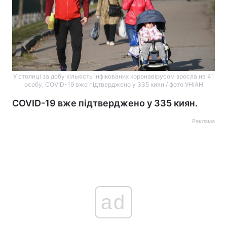
У столиці за добу кількість інфікованих коронавірусом зросла на 41
особу, COVID-19 вже підтверджено у 335 киян / фото УНІАН
COVID-19 вже підтверджено у 335 киян.
Реклама
ad