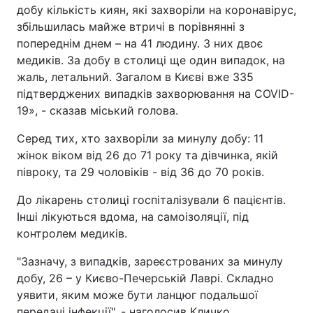
добу кількість киян, які захворіли на коронавірус,
збільшилась майже втричі в порівнянні з
попереднім днем – на 41 людину. З них двоє
медиків. За добу в столиці ще один випадок, на
жаль, летальний. Загалом в Києві вже 335
підтверджених випадків захворювання на COVID-
19», - сказав міський голова.
Серед тих, хто захворіли за минулу добу: 11
жінок віком від 26 до 71 року та дівчинка, якій
півроку, та 29 чоловіків - від 36 до 70 років.
До лікарень столиці госпіталізували 6 пацієнтів.
Інші лікуються вдома, на самоізоляції, під
контролем медиків.
"Зазначу, з випадків, зареєстрованих за минулу
добу, 26 – у Києво-Печерській Лаврі. Складно
уявити, яким може бути ланцюг подальшої
передачі інфекції", - наголосив Кличко.