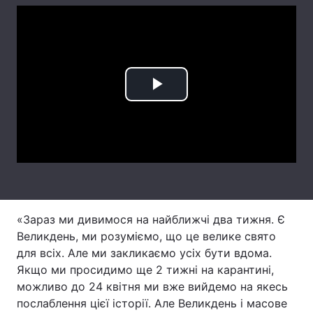
Лонгріди
Відео з Youtube
Статті
Play
Інтерв'ю
Думки
Video
Архів
Вакансії
Контакти
Послуги
«Зараз ми дивимося на найближчі два тижня. Є
Великдень, ми розуміємо, що це велике свято
для всіх. Але ми закликаємо усіх бути вдома.
Якщо ми просидимо ще 2 тижні на карантині,
можливо до 24 квітня ми вже вийдемо на якесь
послаблення цієї історії. Але Великдень і масове