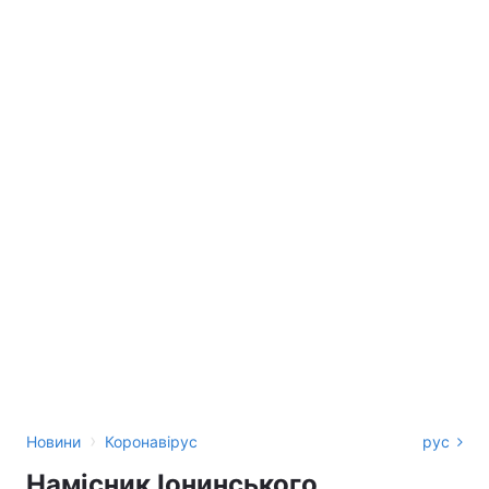
›
Новини
Коронавірус
рус
Намісник Іонинського