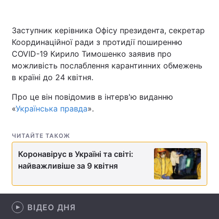
Заступник керівника Офісу президента, секретар
Координаційної ради з протидії поширенню
Головна
Війна
COVID-19 Кирило Тимошенко заявив про
Україна
Політика
можливість послаблення карантинних обмежень
в країні до 24 квітня.
Економіка
Світ
Про це він повідомив в інтерв'ю виданню
Спорт
Наука
«
Українська правда
».
Техно і зв'язок
Лайт
ЧИТАЙТЕ ТАКОЖ
Зброя
Інциденти
Коронавірус в Україні та світі:
найважливіше за 9 квітня
Здоров'я
Туризм
Цікавинки
Погода
ВІДЕО ДНЯ
Екологія
Регіони