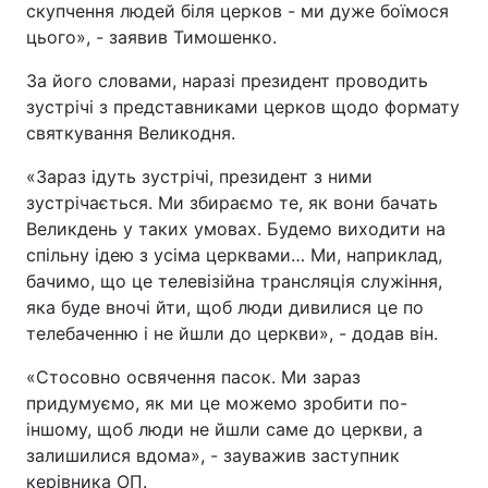
скупчення людей біля церков - ми дуже боїмося
цього», - заявив Тимошенко.
Тема оформлення
За його словами, наразі президент проводить
зустрічі з представниками церков щодо формату
святкування Великодня.
«Зараз ідуть зустрічі, президент з ними
зустрічається. Ми збираємо те, як вони бачать
Великдень у таких умовах. Будемо виходити на
спільну ідею з усіма церквами… Ми, наприклад,
бачимо, що це телевізійна трансляція служіння,
яка буде вночі йти, щоб люди дивилися це по
телебаченню і не йшли до церкви», - додав він.
«Стосовно освячення пасок. Ми зараз
придумуємо, як ми це можемо зробити по-
іншому, щоб люди не йшли саме до церкви, а
залишилися вдома», - зауважив заступник
керівника ОП.