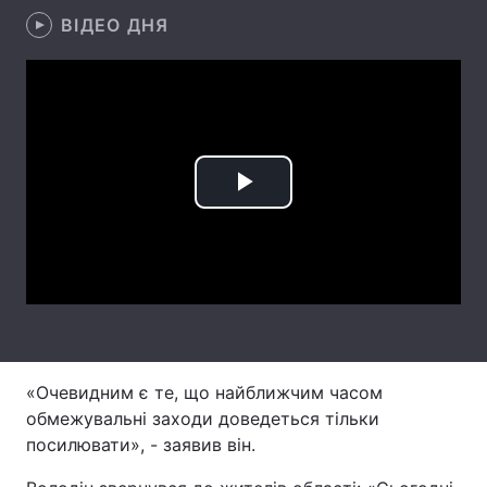
ВІДЕО ДНЯ
Лонгріди
Відео з Youtube
Статті
Інтерв'ю
Думки
Архів
Вакансії
Play
Контакти
Video
Послуги
«Очевидним є те, що найближчим часом
обмежувальні заходи доведеться тільки
посилювати», - заявив він.