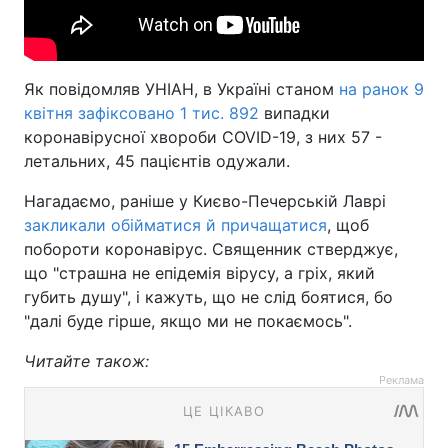
Як повідомляв УНІАН, в Україні станом
на ранок 9
квітня зафіксовано 1 тис. 892
випадки
коронавірусної хвороби COVID-19, з них 57 -
летальних, 45 пацієнтів одужали.
Нагадаємо, раніше у Києво-Печерській Лаврі
закликали обійматися й причащатися
, щоб
побороти коронавірус. Священник стверджує,
що "страшна не епідемія вірусу, а гріх, який
губить душу", і кажуть, що не слід боятися, бо
"далі буде гірше, якщо ми не покаємось".
Читайте також:
Реклама