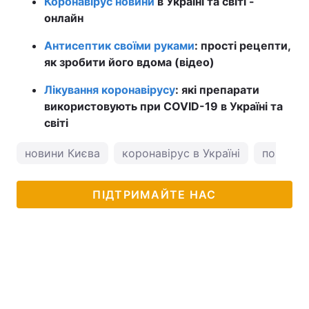
Коронавірус новини
в Україні та світі -
онлайн
Антисептик своїми руками
: прості рецепти,
як зробити його вдома (відео)
Лікування коронавірусу
: які препарати
використовують при COVID-19 в Україні та
світі
новини Києва
коронавірус в Україні
погода у
ПІДТРИМАЙТЕ НАС