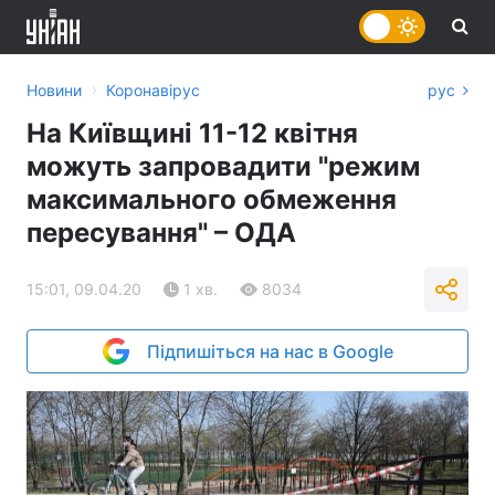
›
Новини
Коронавірус
рус
На Київщині 11-12 квітня
можуть запровадити "режим
максимального обмеження
пересування" – ОДА
15:01, 09.04.20
1 хв.
8034
Підпишіться на нас в Google