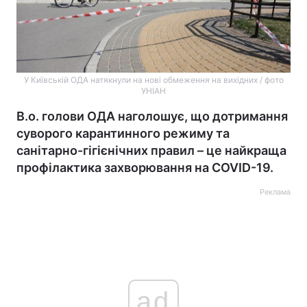
У Київській ОДА натякнули на нові обмеження на вихідних / фото
УНІАН
В.о. голови ОДА наголошує, що дотримання
суворого карантинного режиму та
санітарно-гігієнічних правил – це найкраща
профілактика захворювання на COVID-19.
Реклама
ad