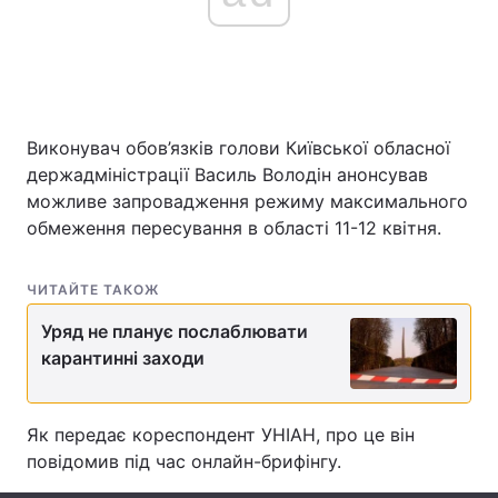
Головна
Війна
Україна
Політика
Виконувач обов’язків голови Київської обласної
держадміністрації Василь Володін анонсував
Економіка
Світ
можливе запровадження режиму максимального
обмеження пересування в області 11-12 квітня.
Спорт
Наука
ЧИТАЙТЕ ТАКОЖ
Техно і зв'язок
Лайт
Уряд не планує послаблювати
Зброя
Інциденти
карантинні заходи
Здоров'я
Туризм
Як передає кореспондент УНІАН, про це він
Цікавинки
Погода
повідомив під час онлайн-брифінгу.
Екологія
Регіони