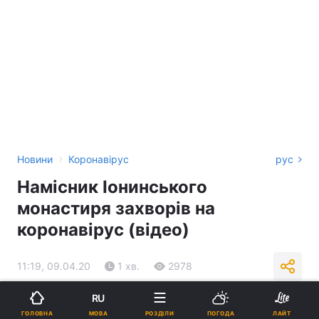
›
Новини
Коронавірус
рус
Намісник Іонинського
монастиря захворів на
коронавірус (відео)
11:19, 09.04.20
1 хв.
2978
RU
Підпишіться на нас в Google
МОВА
ГОЛОВНА
РОЗДІЛИ
ПОГОДА
ЛАЙТ