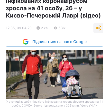
інфікованих коронавірусом
зросла на 41 особу, 26 – у
Києво-Печерській Лаврі (відео)
12:35, 09.04.20
2 хв.
5361
Підпишіться на нас в Google
У столиці за добу кількість інфікованих коронавірусом зросла на 41
особу, COVID-19 вже підтверджено у 335 киян / фото УНІАН