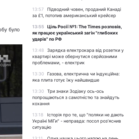
13:57
Підводний човен, проданий Канаді
за £1, потопив американський крейсер
13:55
Ціль Росії №1: The Times розповів,
обу було
як працює український загін "глибоких
ударів" по РФ
13:48
Зарядка електрокара від розетки у
квартирі може обернутися серйозними
проблемами, - електрик
13:30
Газова, електрична чи індукційна:
яка плита готує їжу найшвидше
13:30
Три знаки Зодіаку ось-ось
попрощаються з самотністю та знайдуть
кохання
13:18
Історія про те, що "поляки не дають
Україні МіГи" - неправда: посол роз’яснив
ситуацію
13:11
Одна чашка цього напою на день