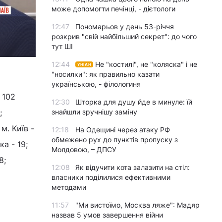
може допомогти печінці, - дієтологи
12:47
Пономарьов у день 53-річчя
розкрив "свій найбільший секрет": до чого
тут ШІ
12:44
Не "костилі", не "коляска" і не
УНІАН
"носилки": як правильно казати
українською, - філологиня
 102
12:30
Шторка для душу йде в минуле: їй
знайшли зручнішу заміну
;
м. Київ -
12:18
На Одещині через атаку РФ
обмежено рух до пунктів пропуску з
ка - 19;
Молдовою, – ДПСУ
8;
12:08
Як відучити кота залазити на стіл:
власники поділилися ефективними
методами
11:57
"Ми вистоїмо, Москва ляже": Мадяр
назвав 5 умов завершення війни