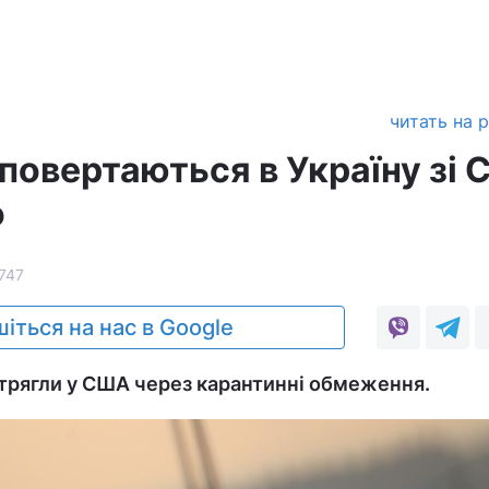
читать на 
 повертаються в Україну зі
о
747
іться на нас в Google
трягли у США через карантинні обмеження.