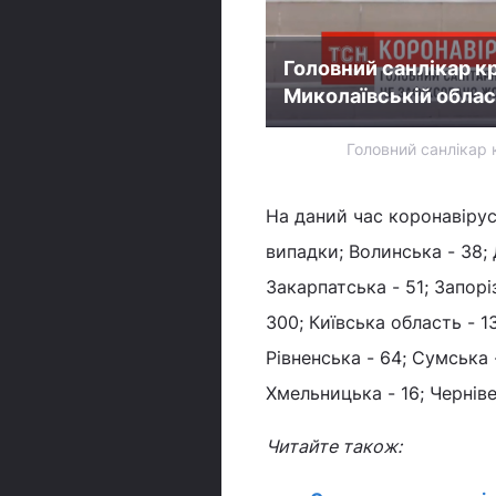
Головний санлікар к
Миколаївській облас
Головний санлікар 
На даний час коронавірус
випадки; Волинська - 38; 
Закарпатська - 51; Запоріз
300; Київська область - 13
Рівненська - 64; Сумська -
Хмельницька - 16; Черніве
Читайте також: