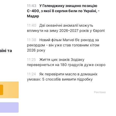
11:43
У Геленджику знищено позицію
С-400, з якої 8 серпня били по Україні, -
Мадяр
11:40
Дві океанічні аномалії можуть
вплинути на зиму 2026–2027 років у Європі
11:38
Новий фільм Marvel б’є рекорд за
рекордом - він уже став головним хітом
2026 року
їні та
11:25
Життя цих знаків Зодіаку
перевернеться на 180 градусів дуже скоро
11:24
Як перевірити масло в домашніх
умовах: 5 способів виявити підробку
Реклама