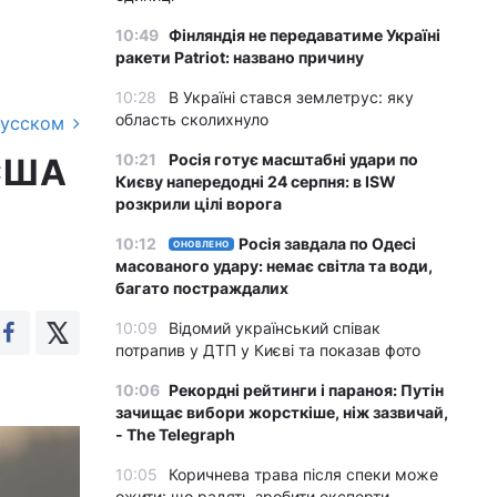
10:49
Фінляндія не передаватиме Україні
ракети Patriot: названо причину
10:28
В Україні стався землетрус: яку
область сколихнуло
русском
10:21
Росія готує масштабні удари по
 США
Києву напередодні 24 серпня: в ISW
розкрили цілі ворога
10:12
Росія завдала по Одесі
ОНОВЛЕНО
масованого удару: немає світла та води,
багато постраждалих
10:09
Відомий український співак
потрапив у ДТП у Києві та показав фото
10:06
Рекордні рейтинги і параноя: Путін
зачищає вибори жорсткіше, ніж зазвичай,
- The Telegraph
10:05
Коричнева трава після спеки може
ожити: що радять зробити експерти