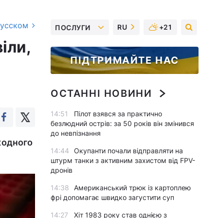
русском
RU
+21
ПОСЛУГИ
іли,
ПІДТРИМАЙТЕ НАС
ОСТАННІ НОВИНИ
14:51
Пілот взявся за практично
безлюдний острів: за 50 років він змінився
до невпізнання
жодного
14:44
Окупанти почали відправляти на
штурм танки з активним захистом від FPV-
дронів
14:38
Американський трюк із картоплею
фрі допомагає швидко загустити суп
14:27
Хіт 1983 року став однією з