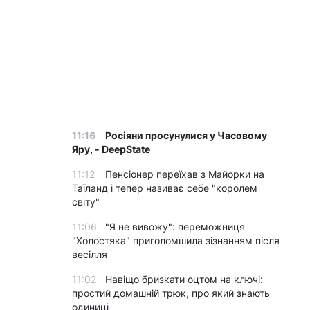
11:16
Росіяни просунулися у Часовому
Яру, - DeepState
11:12
Пенсіонер переїхав з Майорки на
Таїланд і тепер називає себе "королем
світу"
11:06
"Я не вивожу": переможниця
"Холостяка" приголомшила зізнанням після
весілля
11:02
Навіщо бризкати оцтом на ключі:
простий домашній трюк, про який знають
одиниці