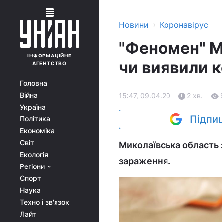
›
Новини
Коронавірус
"Феномен" М
ІНФОРМАЦІЙНЕ
чи виявили к
АГЕНТСТВО
Головна
Війна
15:47, 09.04.20
2 хв.
Україна
Підпиш
Політика
Економіка
Світ
Миколаївська область 
Екологія
зараження.
Регіони
Спорт
Наука
Техно і зв'язок
Лайт