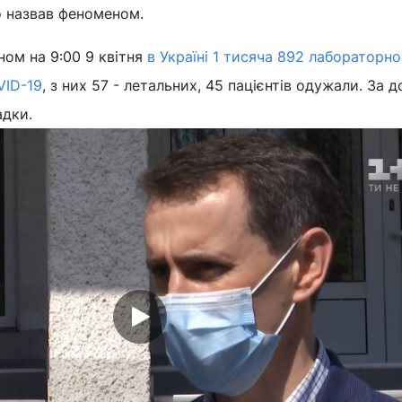
 назвав феноменом.
ном на 9:00 9 квітня
в Україні 1 тисяча 892 лабораторно
VID-19
, з них 57 - летальних, 45 пацієнтів одужали. За д
адки.