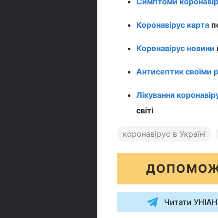
Симптоми коронавір
Коронавірус карта
по
Коронавірус новини
Антисептик своїми 
Лікування коронавір
світі
коронавірус в Україні
ДОПОМОЖ
Читати УНІАН