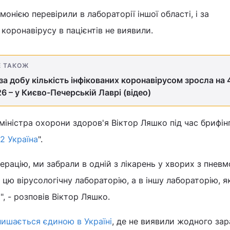
онією перевірили в лабораторії іншої області, і за
коронавірусу в пацієнтів не виявили.
Е ТАКОЖ
 за добу кількість інфікованих коронавірусом зросла на 
26 – у Києво-Печерській Лаврі (відео)
міністра охорони здоров'я Віктор Ляшко під час брифін
12 Україна
".
ерацію, ми забрали в одній з лікарень у хворих з пневм
в цю вірусологічну лабораторію, а в іншу лабораторію, я
, - розповів Віктор Ляшко.
лишається єдиною в Україні
, де не виявили жодного за