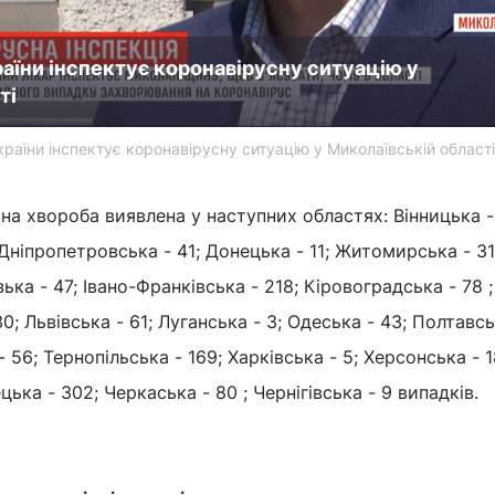
раїни інспектує коронавірусну ситуацію у
ті
країни інспектує коронавірусну ситуацію у Миколаївській області
на хвороба виявлена у наступних областях: Вінницька -
Дніпропетровська - 41; Донецька - 11; Житомирська - 31
ька - 47; Івано-Франківська - 218; Кіровоградська - 78 ; 
0; Львівська - 61; Луганська - 3; Одеська - 43; Полтавсь
 56; Тернопільська - 169; Харківська - 5; Херсонська - 1
цька - 302; Черкаська - 80 ; Чернігівська - 9 випадків.