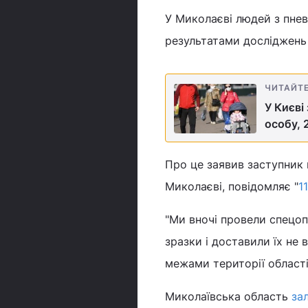
У Миколаєві людей з пневм
результатами досліджень 
ЧИТАЙТ
У Києві
особу, 
Про це заявив заступник 
Миколаєві, повідомляє "
1
"Ми вночі провели спецоп
зразки і доставили їх не 
межами території області"
Миколаївська область
за