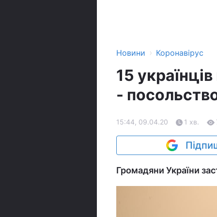
›
Новини
Коронавірус
15 українців
- посольств
15:44, 09.04.20
1 хв.
Підпиш
Громадяни України зас