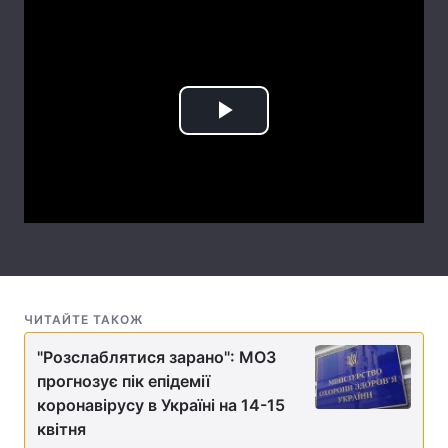
Лонгріди
Відео з Youtube
Статті
Play
Інтерв'ю
Думки
Video
Архів
Вакансії
Контакти
Послуги
ЧИТАЙТЕ ТАКОЖ
"Розслаблятися зарано": МОЗ
прогнозує пік епідемії
коронавірусу в Україні на 14-15
квітня