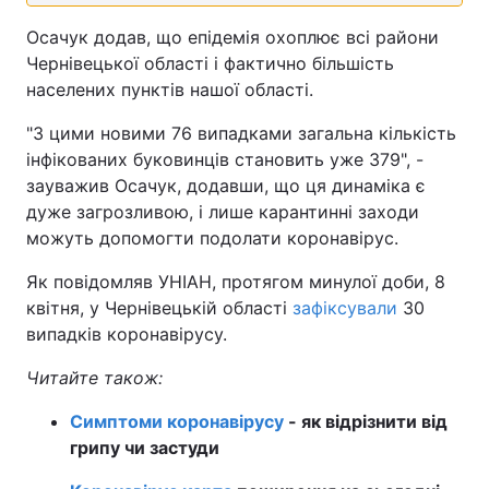
Осачук додав, що епідемія охоплює всі райони
Тема оформлення
Чернівецької області і фактично більшість
населених пунктів нашої області.
"З цими новими 76 випадками загальна кількість
інфікованих буковинців становить уже 379", -
зауважив Осачук, додавши, що ця динаміка є
дуже загрозливою, і лише карантинні заходи
можуть допомогти подолати коронавірус.
Як повідомляв УНІАН, протягом минулої доби, 8
квітня, у Чернівецькій області
зафіксували
30
випадків коронавірусу.
Читайте також:
Симптоми коронавірусу
- як відрізнити від
грипу чи застуди