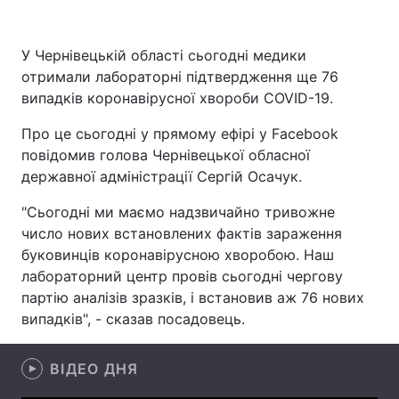
У Чернівецькій області сьогодні медики
отримали лабораторні підтвердження ще 76
Головна
Війна
випадків коронавірусної хвороби COVID-19.
Україна
Політика
Про це сьогодні у прямому ефірі у Facebook
повідомив голова Чернівецької обласної
Економіка
Світ
державної адміністрації Сергій Осачук.
Спорт
Наука
"Сьогодні ми маємо надзвичайно тривожне
число нових встановлених фактів зараження
Техно і зв'язок
Лайт
буковинців коронавірусною хворобою. Наш
Зброя
Інциденти
лабораторний центр провів сьогодні чергову
партію аналізів зразків, і встановив аж 76 нових
Здоров'я
Туризм
випадків", - сказав посадовець.
Цікавинки
Погода
ВІДЕО ДНЯ
Екологія
Регіони