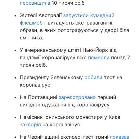
перевищила
10 тисяч осіб
Жителі Австралії
запустили кумедний
флешмоб
- вигадують екстравагантні
образи, в яких фотографуються у дворі біля
смітника.
У американському штаті Нью-Йорк від
пандемії коронавірусу вже
померли
понад 7
тисяч осіб.
Президенту Зеленському
робили
тест на
коронавірус
На Полтавщині
зареєстровано
перший
випадок одужання від коронавірусу
Намісник Іонинського монастиря у Києві
захворів
на коронавірус
На Чернігівщині експрес-тест тричі
показав