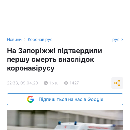
›
Новини
Коронавірус
рус
На Запоріжжі підтвердили
першу смерть внаслідок
коронавірусу
22:33, 09.04.20
1 хв.
1427
Підпишіться на нас в Google