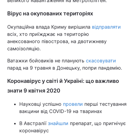
великого навантаження на метрополітен.
Вірус на окупованих територіях
Окупаційна влада Криму вирішила
відправляти
всіх, хто приїжджає на територію
анексованого півострова, на двотижневу
самоізоляцію.
Ватажки бойовиків не планують
скасовувати
парад на 9 травня в Донецьку, попри пандемію.
Коронавірус у світі й Україні: що важливо
знати 9 квітня 2020
Науковці успішно
провели
перші тестування
вакцини від СOVID-19 на тваринах
В Австралії
знайшли
препарат, що пригнічує
коронавірус