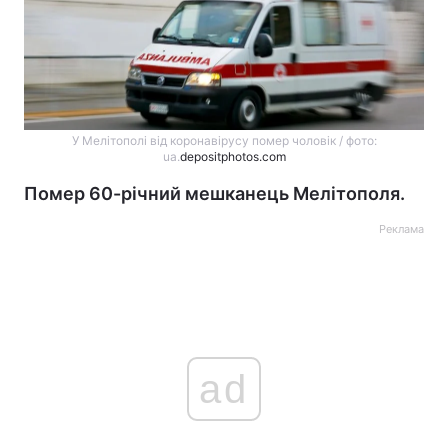
У Мелітополі від коронавірусу помер чоловік / фото:
ua.
depositphotos.com
Помер 60-річний мешканець Мелітополя.
Реклама
ad