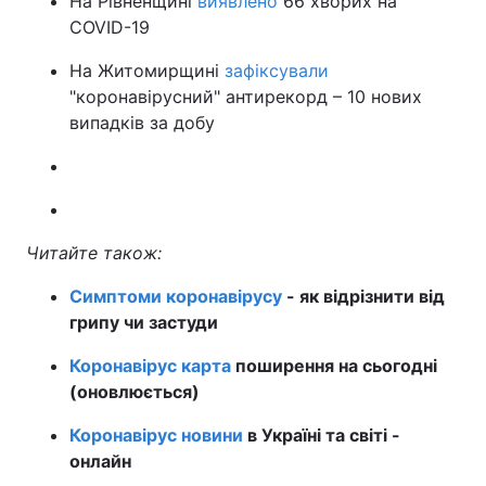
На Рівненщині
виявлено
66 хворих на
COVID-19
На Житомирщині
зафіксували
"коронавірусний" антирекорд – 10 нових
випадків за добу
Читайте також:
Симптоми коронавірусу
- як відрізнити від
грипу чи застуди
Коронавірус карта
поширення на сьогодні
(оновлюється)
Коронавірус новини
в Україні та світі -
онлайн