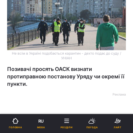
Не всім в Україні подобається карантин - дехто подає до суду /
УНІАН
Позивачі просять ОАСК визнати
протиправною постанову Уряду чи окремі її
пункти.
Реклама
RU
МОВА
ГОЛОВНА
РОЗДІЛИ
ПОГОДА
ЛАЙТ