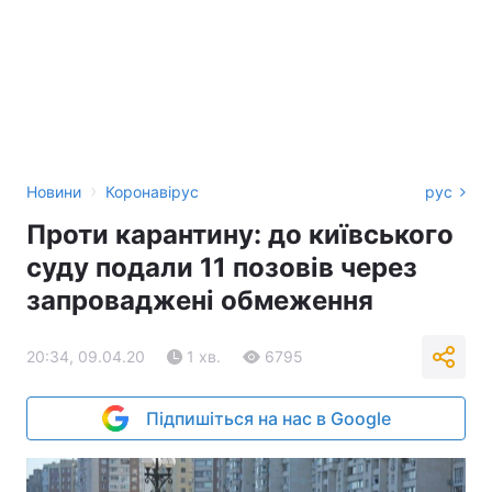
›
Новини
Коронавірус
рус
Проти карантину: до київського
суду подали 11 позовів через
запроваджені обмеження
20:34, 09.04.20
1 хв.
6795
Підпишіться на нас в Google