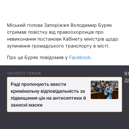
Міський голова Запоріжжя Володимир Буряк
Головна
Війна
отримав повістку від правоохоронців про
Україна
Політика
невиконання постанови Кабінету міністрів щодо
зупинення громадського транспорту в місті.
Економіка
Світ
Про це Буряк повідомив у
Facebook
.
Спорт
Наука
В
ЧИТАЙТЕ ТАКОЖ
Техно і зв'язок
Лайт
Д
Раді пропонують ввести
Зброя
Інциденти
кримінальну відповідальність за
підвищення цін на антисептики й
Здоров'я
Туризм
захисні маски
Цікавинки
Погода
Екологія
Регіони