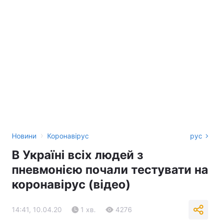
›
Новини
Коронавірус
рус
В Україні всіх людей з
пневмонією почали тестувати на
коронавірус (відео)
14:41, 10.04.20
1 хв.
4276