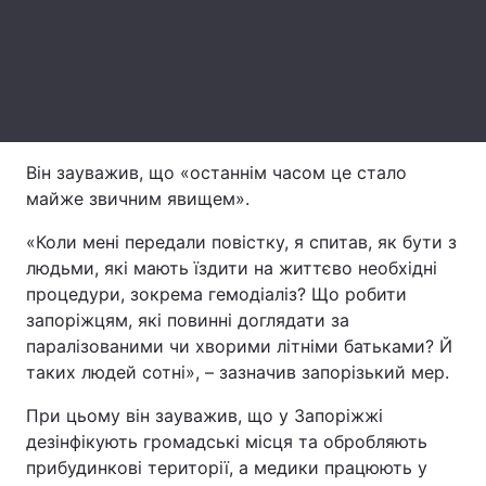
Лонгріди
Відео з Youtube
Статті
Інтерв'ю
Думки
Він зауважив, що «останнім часом це стало
майже звичним явищем».
Архів
Вакансії
«Коли мені передали повістку, я спитав, як бути з
Контакти
людьми, які мають їздити на життєво необхідні
процедури, зокрема гемодіаліз? Що робити
Послуги
запоріжцям, які повинні доглядати за
паралізованими чи хворими літніми батьками? Й
таких людей сотні», – зазначив запорізький мер.
При цьому він зауважив, що у Запоріжжі
дезінфікують громадські місця та обробляють
прибудинкові території, а медики працюють у