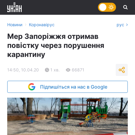
›
Новини
Коронавірус
рус
Мер Запоріжжя отримав
повістку через порушення
карантину
14:50, 10.04.20
1 хв.
66871
Підпишіться на нас в Google