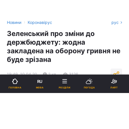
›
Новини
Коронавірус
рус
Зеленський про зміни до
держбюджету: жодна
закладена на оборону гривня не
буде зрізана
19:49, 10.04.20
2 хв.
3126
RU
МОВА
ГОЛОВНА
РОЗДІЛИ
ПОГОДА
ЛАЙТ
Підпишіться на нас в Google