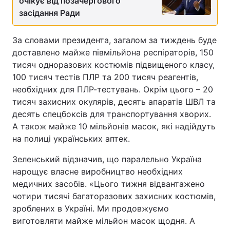
очікує від позачергового
засідання Ради
Тема оформлення
За словами президента, загалом за тиждень буде
доставлено майже півмільйона респіраторів, 150
тисяч одноразових костюмів підвищеного класу,
100 тисяч тестів ПЛР та 200 тисяч реагентів,
необхідних для ПЛР-тестувань. Окрім цього – 20
тисяч захисних окулярів, десять апаратів ШВЛ та
десять спецбоксів для транспортування хворих.
А також майже 10 мільйонів масок, які надійдуть
на полиці українських аптек.
Зеленський відзначив, що паралельно Україна
нарощує власне виробництво необхідних
медичних засобів. «Цього тижня відвантажено
чотири тисячі багаторазових захисних костюмів,
зроблених в Україні. Ми продовжуємо
виготовляти майже мільйон масок щодня. А