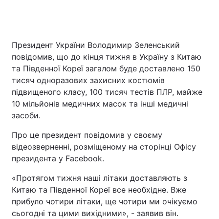
Головна
Війна
Президент України Володимир Зеленський
повідомив, що до кінця тижня в Україну з Китаю
Україна
Політика
та Південної Кореї загалом буде доставлено 150
тисяч одноразових захисних костюмів
Економіка
Світ
підвищеного класу, 100 тисяч тестів ПЛР, майже
10 мільйонів медичних масок та інші медичні
Спорт
Наука
засоби.
Техно і зв'язок
Лайт
Про це президент повідомив у своєму
відеозверненні, розміщеному на сторінці Офісу
Зброя
Інциденти
президента у Facebook.
Здоров'я
Туризм
«Протягом тижня наші літаки доставляють з
Китаю та Південної Кореї все необхідне. Вже
Цікавинки
Погода
прибуло чотири літаки, ще чотири ми очікуємо
сьогодні та цими вихідними», - заявив він.
Екологія
Регіони