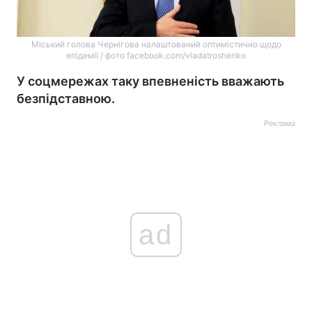
Міський голова Чернігова налаштований оптимістично щодо
епідемії / фото facebook.com/vladatroshenko
У соцмережах таку впевненість вважають
безпідставною.
Реклама
ad