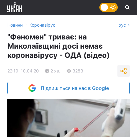
›
Новини
Коронавірус
рус
"Феномен" триває: на
Миколаївщині досі немає
коронавірусу - ОДА (відео)
22:19, 10.04.20
2 хв.
3283
Підпишіться на нас в Google