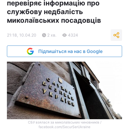
перевіряє інформацію про
службову недбалість
миколаївських посадовців
21:18, 10.04.20
2 хв.
4324
Підпишіться на нас в Google
СБУ взялася за миколаївських чиновників /
facebook.com/SecurSerUkraine