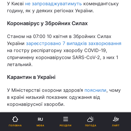
У Києві
не запроваджуватимуть
комендантську
годину, як у деяких регіонах України.
Коронавірус у Збройних Силах
Станом на 07:00 10 квітня в Збройних Силах
України
зареєстровано 7 випадків захворювання
на гостру респіраторну хворобу COVID-19,
спричинену коронавірусом SARS-CoV-2, з них 1
летальний.
Карантин в Україні
У Міністерстві охорони здоров’я
пояснили
, чому
в країні низький показник одужання від
коронавірусної хвороби.
Міністр внутрішніх справ України Арсен Аваков
RU
назвав
попередні терміни завершення
МОВА
ГОЛОВНА
РОЗДІЛИ
ПОГОДА
ЛАЙТ
карантинних обмежень, введених у зв'язку