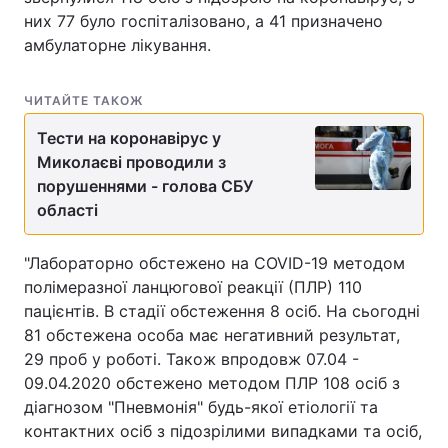
них 77 було госпіталізовано, а 41 призначено
Лонгріди
амбулаторне лікування.
Відео з Youtube
Статті
ЧИТАЙТЕ ТАКОЖ
Тести на коронавірус у
Інтерв'ю
Думки
Миколаєві проводили з
Архів
Вакансії
порушеннями - голова СБУ
області
Контакти
"Лабораторно обстежено на COVID-19 методом
Послуги
полімеразної ланцюгової реакції (ПЛР) 110
пацієнтів. В стадії обстеження 8 осіб. На сьогодні
81 обстежена особа має негативний результат,
29 проб у роботі. Також впродовж 07.04 -
09.04.2020 обстежено методом ПЛР 108 осіб з
діагнозом "Пневмонія" будь-якої етіології та
контактних осіб з підозрілими випадками та осіб,