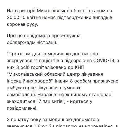
На території Миколаївської області станом на
20:00 10 квітня немає підтверджених випадків
коронавірусу.
Головна
Війна
Про це повідомила прес-служба
Україна
Політика
облдержадміністрації.
Економіка
Світ
"Протягом дня за медичною допомогою
звернулося 11 пацієнтів з підозрою на COVID-19, з
Спорт
Наука
них 3 осіб госпіталізовано до КНП
"Миколаївський обласний центр лікування
Техно і зв'язок
Лайт
інфекційних хвороб". Іншим 8 особам призначене
Зброя
Інциденти
амбулаторне лікування в умовах
самоізоляції. Наразі в інфекційному стаціонарі
Здоров'я
Туризм
знаходиться 17 пацієнтів", - йдеться у
повідомленні.
Цікавинки
Погода
З початку року за медичною допомогою
Екологія
Регіони
звернулися 118 осіб з підозрою на коронавірус, з