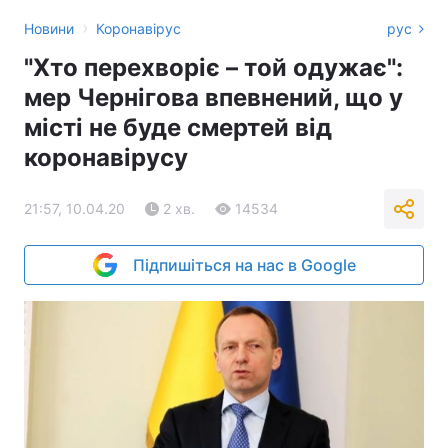
›
Новини
Коронавірус
рус
"Хто перехворіє – той одужає":
мер Чернігова впевнений, що у
місті не буде смертей від
коронавірусу
21:57, 10.04.20
2 хв.
14534
Підпишіться на нас в Google