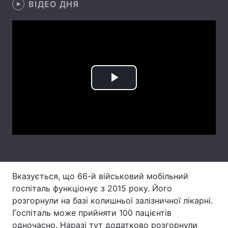
ВІДЕО ДНЯ
Лонгріди
Відео з Youtube
Статті
Інтерв'ю
Думки
Play
Архів
Вакансії
Video
Контакти
Послуги
Вказується, що 66-й військовий мобільний
госпіталь функціонує з 2015 року. Його
розгорнули на базі колишньої залізничної лікарні.
Госпіталь може прийняти 100 пацієнтів
одночасно. Наразі тут додатково розгорнули