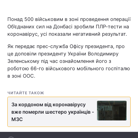
Понад 500 військовим в зоні проведення операції
Об’єднаних сил на Донбасі зробили ПЛР-тести на
Головна
Війна
коронавірус, усі показали негативний результат.
Україна
Політика
Як передає прес-служба Офісу президента, про
це доповіли президенту України Володимиру
Економіка
Світ
Зеленському під час ознайомлення його з
Спорт
Наука
роботою 66-го військового мобільного госпіталю
в зоні ООС.
Техно і зв'язок
Лайт
ЧИТАЙТЕ ТАКОЖ
Зброя
Інциденти
За кордоном від коронавірусу
Здоров'я
Туризм
вже померли шестеро українців -
МЗС
Цікавинки
Погода
Екологія
Регіони