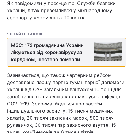
Як повідомили у прес-центрі Служби безпеки
України, літак приземлився у міжнародному
аеропорту «Бориспіль» 10 квітня.
ЧИТАЙТЕ ТАКОЖ
МЗС: 172 громадянина України
лікуються від коронавірусу за
кордоном, шестеро померли
Зазначається, що також чартерним рейсом
доставлено першу партію гуманітарної допомоги
Україні від ОАЕ загальним вантажем 10 тонн для
запобігання поширенню коронавірусної інфекції
COVID-19. Зокрема, йдеться про засоби
індивідуального захисту: 15 тисяч медичних
халатів, 20 тисяч захисних масок, 500 тисяч
рукавичок, 30 тисяч пар захисного взуття, 15
тисяч комбінезонів та 6 тисяч літрів