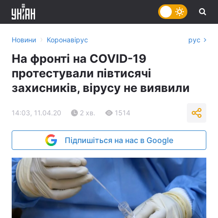
›
Новини
Коронавірус
рус
На фронті на COVID-19
протестували півтисячі
захисників, вірусу не виявили
14:03, 11.04.20
2 хв.
1514
Підпишіться на нас в Google