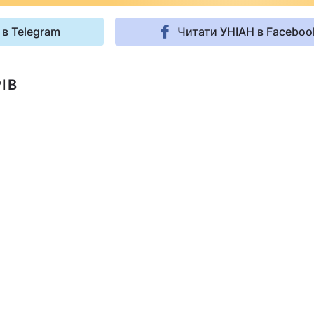
 в Telegram
Читати УНІАН в Faceboo
ІВ