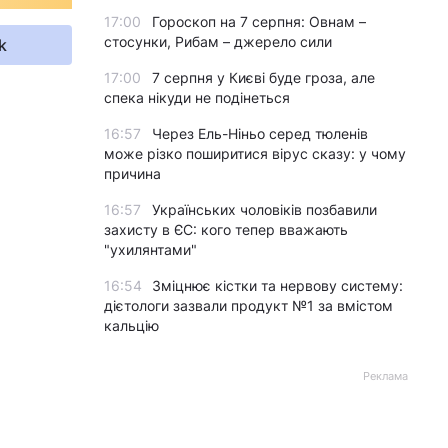
17:00
Гороскоп на 7 серпня: Овнам –
стосунки, Рибам – джерело сили
k
17:00
7 серпня у Києві буде гроза, але
спека нікуди не подінеться
16:57
Через Ель-Ніньо серед тюленів
може різко поширитися вірус сказу: у чому
причина
16:57
Українських чоловіків позбавили
захисту в ЄС: кого тепер вважають
"ухилянтами"
16:54
Зміцнює кістки та нервову систему:
дієтологи зазвали продукт №1 за вмістом
кальцію
Реклама