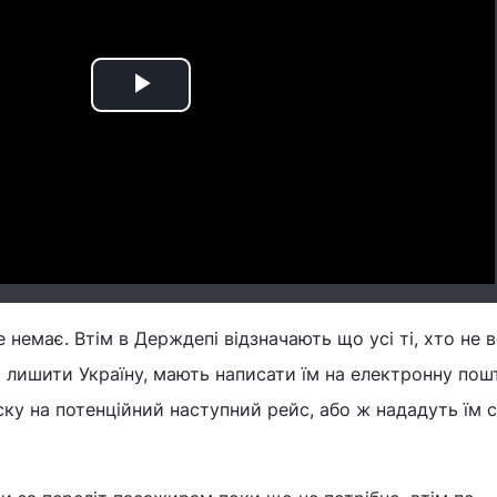
Play
Video
е немає. Втім в Держдепі відзначають що усі ті, хто не 
я лишити Україну, мають написати їм на електронну пош
ку на потенційний наступний рейс, або ж нададуть їм с