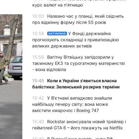
курс валют на п’ятницю
16:00
Названо час у планці, який свідчить
про відмінну форму після 55 років
15:58
У Фонді держмайна
АКТУАЛЬНО
прогнозують складнощі з приватизацією
великих державних активів
15:56
Вагітну Вітвіцьку запідозрили у
таємному ЕКЗ та сурогатному материнстві
- вона відповіла
15:45
Коли в України з'явиться власна
балістика: Зеленський розкрив терміни
15:42
У Вʼєтнамі випадково знайшли
найбільшу печеру світу: вона може
вмістити хмарочос і Boeing 747
15:40
Rockstar анонсувала новий трейлер і
геймплей GTA 6 – його покажуть на Netflix
15:40
В Румунії вже знають, куди РФ