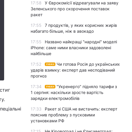
17:58
У Єврокомісії відреагували на заяву
Зеленського про скорочення поставок
ракет
17:55
7 продуктів, у яких корисних жирів
набагато більше, ніж в авокадо
17:55
Названо найкращі "народні" моделі
iPhone: саме ними власники задоволені
найбільше
17:52
Чи готова Росія до українських
УНІАН
ударів взимку: експерт дав несподіваний
прогноз
17:34
"Укренерго" підняло тарифи з
УНІАН
встиг
1 серпня: наскільки зросте вартість
зарядки електромобілів
ту.
пеціальні
17:33
Ракет зі США не вистачить: експерт
пояснив проблему з пусковими
установками РФ
17:15
Не Кіровоград і не Єлисаветград: