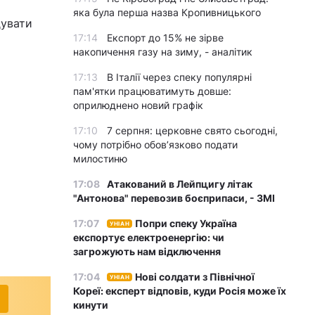
яка була перша назва Кропивницького
дувати
17:14
Експорт до 15% не зірве
накопичення газу на зиму, - аналітик
17:13
В Італії через спеку популярні
пам'ятки працюватимуть довше:
оприлюднено новий графік
17:10
7 серпня: церковне свято сьогодні,
чому потрібно обов’язково подати
милостиню
17:08
Атакований в Лейпцигу літак
"Антонова" перевозив боєприпаси, - ЗМІ
17:07
Попри спеку Україна
УНІАН
експортує електроенергію: чи
загрожують нам відключення
17:04
Нові солдати з Північної
УНІАН
Кореї: експерт відповів, куди Росія може їх
кинути