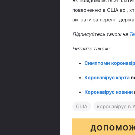
Як повідомляється платит
поверненню в США всі, хт
витрати за переліт держав
Підписуйтесь також на
Те
Читайте також:
Симптоми коронавір
Коронавірус карта
по
Коронавірус новини
США
коронавірус в У
ДОПОМОЖ