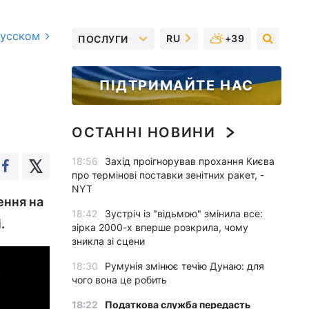
русском
RU
+39
ПОСЛУГИ
ПІДТРИМАЙТЕ НАС
ОСТАННІ НОВИНИ
18:56
Захід проігнорував прохання Києва
про термінові поставки зенітних ракет, -
NYT
ення на
18:42
Зустріч із "відьмою" змінила все:
.
зірка 2000-х вперше розкрила, чому
зникла зі сцени
18:30
Румунія змінює течію Дунаю: для
чого вона це робить
18:22
Податкова служба передасть