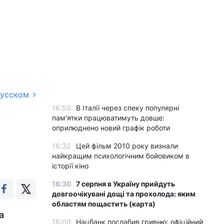
русском
16:50
В Італії через спеку популярні
пам'ятки працюватимуть довше:
оприлюднено новий графік роботи
16:32
Цей фільм 2010 року визнали
найкращим психологічним бойовиком в
історії кіно
16:30
7 серпня в Україну прийдуть
довгоочікувані дощі та прохолода: яким
областям пощастить (карта)
а
16:00
Нацбанк послабив гривню: офіційний