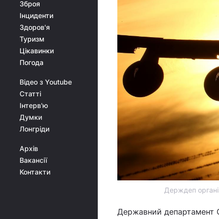
Зброя
Інциденти
Здоров'я
Туризм
Цікавинки
Погода
Відео з Youtube
Статті
Інтерв'ю
Думки
Лонгріди
Архів
Вакансії
Контакти
Держдеп організ
Державний департамент С