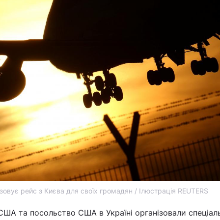
овує рейс з Києва для своїх громадян / Ілюстрація REUTERS
ША та посольство США в Україні організовали спеціал