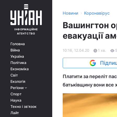
›
Новини
Коронавірус
Вашингтон о
ІНФОРМАЦІЙНЕ
евакуації ам
АГЕНТСТВО
Головна
Війна
10:16, 12.04.20
1 хв.
Україна
Підпиш
Політика
Економіка
Світ
Платити за переліт па
Екологія
батьківщину вони все 
Регіони
Спорт
Наука
Техно і зв'язок
Лайт