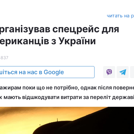
читать на 
рганізував спецрейс для
ериканців з України
5837
іться на нас в Google
сажирам поки що не потрібно, однак після поверн
ж мають відшкодувати витрати за переліт державі