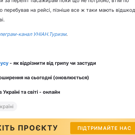
и за переліт пасажирам поки що не потрібно, втім по
о перебував на рейсі, пізніше все ж таки мають відшко
і.
леграм-канал УНІАН.Туризм
.
усу
- як відрізнити від грипу чи застуди
ширення на сьогодні (оновлюється)
в Україні та світі - онлайн
країні
ІТЬ ПРОЄКТУ
ПІДТРИМАЙТЕ НАС