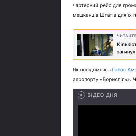
чартерний рейс для грома
мешканців Штатів для їх 
ЧИТАЙТ
Кількіс
загинул
Як повідомляє «
Голос Ам
аеропорту «Бориспіль». Ч
ВІДЕО ДНЯ