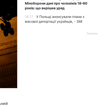
Міноборони дані про чоловіків 18–60
років: що вирішив уряд
18:17
У Польщі анонсували плани з
масової депортації українців, - ЗМІ
Реклама
ьний