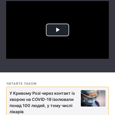
Лонгріди
Відео з Youtube
Статті
Play
Інтерв'ю
Думки
Video
Архів
Вакансії
Контакти
Послуги
ЧИТАЙТЕ ТАКОЖ
У Кривому Розі через контакт із
хворою на COVID-19 ізолювали
понад 100 людей, у тому числі
лікарів