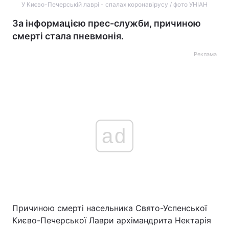
У Києво-Печерській лаврі - спалах коронавірусу / фото УНІАН
За інформацією прес-служби, причиною
смерті стала пневмонія.
Реклама
ad
Причиною смерті насельника Свято-Успенської
Києво-Печерської Лаври архімандрита Нектарія