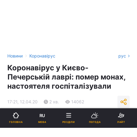
›
Новини
Коронавірус
рус
Коронавірус у Києво-
Печерській лаврі: помер монах,
настоятеля госпіталізували
17:21, 12.04.20
2 хв.
14062
RU
Підпишіться на нас в Google
МОВА
ГОЛОВНА
РОЗДІЛИ
ПОГОДА
ЛАЙТ