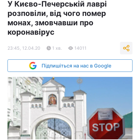
У Києво-Печерській лаврі
розповіли, від чого помер
монах, змовчавши про
коронавірус
23:45, 12.04.20
1 хв.
14011
Підпишіться на нас в Google