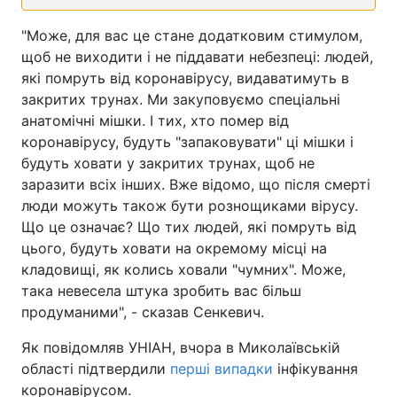
Тема оформлення
"Може, для вас це стане додатковим стимулом,
щоб не виходити і не піддавати небезпеці: людей,
які помруть від коронавірусу, видаватимуть в
закритих трунах. Ми закуповуємо спеціальні
анатомічні мішки. І тих, хто помер від
коронавірусу, будуть "запаковувати" ці мішки і
будуть ховати у закритих трунах, щоб не
заразити всіх інших. Вже відомо, що після смерті
люди можуть також бути рознощиками вірусу.
Що це означає? Що тих людей, які помруть від
цього, будуть ховати на окремому місці на
кладовищі, як колись ховали "чумних". Може,
така невесела штука зробить вас більш
продуманими", - сказав Сенкевич.
Як повідомляв УНІАН, вчора в Миколаївській
області підтвердили
перші випадки
інфікування
коронавірусом.