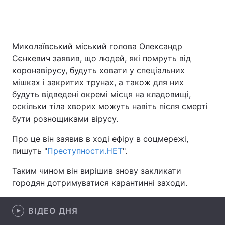
Головна
Війна
Миколаївський міський голова Олександр
Сєнкевич заявив, що людей, які помруть від
Україна
Політика
коронавірусу, будуть ховати у спеціальних
мішках і закритих трунах, а також для них
Економіка
Світ
будуть відведені окремі місця на кладовищі,
оскільки тіла хворих можуть навіть після смерті
Спорт
Наука
бути рознощиками вірусу.
Техно і зв'язок
Лайт
Про це він заявив в ході ефіру в соцмережі,
пишуть "
Преступности.НЕТ
".
Зброя
Інциденти
Таким чином він вирішив знову закликати
Здоров'я
Туризм
городян дотримуватися карантинні заходи.
Цікавинки
Погода
ВІДЕО ДНЯ
Екологія
Регіони