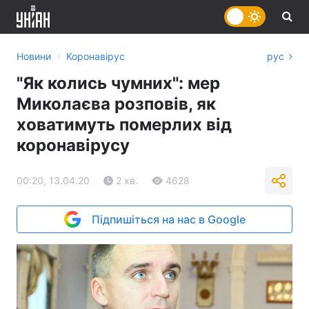
›
Новини
Коронавірус
рус
"Як колись чумних": мер
Миколаєва розповів, як
ховатимуть померлих від
коронавірусу
00:20, 13.04.20
2 хв.
4628
Підпишіться на нас в Google