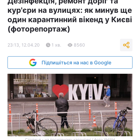
Дезінфекція, ремонт доріг та
кур'єри на вулицях: як минув ще
один карантинний вікенд у Києві
(фоторепортаж)
23:13, 12.04.20
1 хв.
8560
Підпишіться на нас в Google
Столиця - на посиленому карантині / фото УНІАН