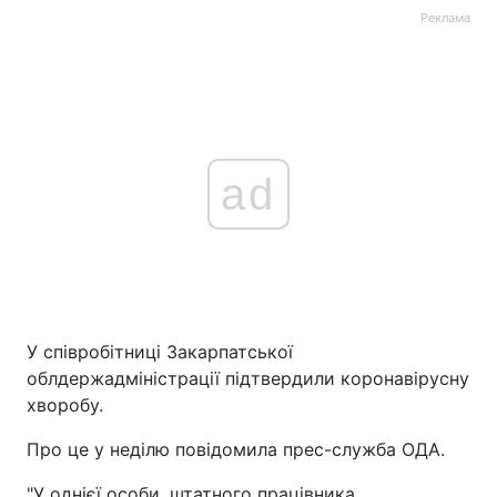
Реклама
ad
У співробітниці Закарпатської
облдержадміністрації підтвердили коронавірусну
хворобу.
Про це у неділю повідомила прес-служба ОДА.
"У однієї особи, штатного працівника