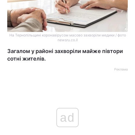
На Тернопільщині коронавірусом масово захворіли медики / фото
newsru.co.il
Загалом у районі захворіли майже півтори
сотні жителів.
Реклама
ad