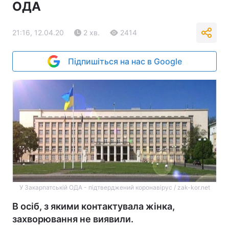
ОДА
21:16, 12.04.20
2 хв.
2414
Підпишіться на нас в Google
У Закарпатській ОДА - підтверджений коронавірус / zak-kor.net
В осіб, з якими контактувала жінка,
захворювання не виявили.