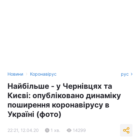
›
Новини
Коронавірус
рус
Найбільше - у Чернівцях та
Києві: опубліковано динаміку
поширення коронавірусу в
Україні (фото)
22:21, 12.04.20
1 хв.
14299