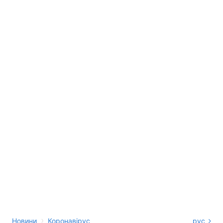
›
Новини
Коронавірус
рус