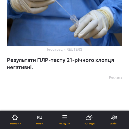
Ілюстрація REUTERS
Результати ПЛР-тесту 21-річного хлопця
негативні.
Реклама
RU
ad
МОВА
ГОЛОВНА
РОЗДІЛИ
ПОГОДА
ЛАЙТ