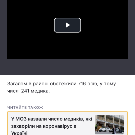
Лонгріди
Відео з Youtube
Статті
Play
Інтерв'ю
Думки
Video
Архів
Вакансії
Контакти
Послуги
Загалом в районі обстежили 716 осіб, у тому
числі 241 медика.
ЧИТАЙТЕ ТАКОЖ
У МОЗ назвали число медиків, які
захворіли на коронавірус в
Україні