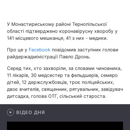
У Монастириському районі Тернопільської
Головна
Війна
області підтверджено коронавірусну хворобу у
141 місцевого мешканця, 41 з них - медики.
Україна
Політика
Про це у
Facebook
повідомив заступник голови
Економіка
Світ
райдержадміністрації Павло Дронь.
Спорт
Наука
Серед тих, хто захворіли, за словами чиновника,
11 лікарів, 30 медсестер та фельдшерів, семеро
Техно і зв'язок
Лайт
дітей, 12 держслужбовців, троє поліцейських,
двоє вчителів, священник, рятувальник, завідувач
Зброя
Інциденти
дитсадка, голова ОТГ, сільський староста.
Здоров'я
Туризм
ВІДЕО ДНЯ
Цікавинки
Погода
Екологія
Регіони