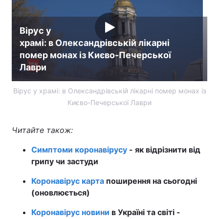
Вірус у
храмі: в Олександрівській лікарні
помер монах із Києво-Печерської
Лаври
Вірус у храмі: в Олександрівській лікарні помер монах із
Києво-Печерської Лаври
Читайте також:
Симптоми коронавірусу
- як відрізнити від
грипу чи застуди
Коронавірус карта
поширення на сьогодні
(оновлюється)
Коронавірус новини
в Україні та світі -