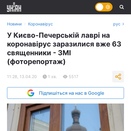
›
Новини
Коронавірус
рус
У Києво-Печерській лаврі на
коронавірус заразилися вже 63
священники - ЗМІ
(фоторепортаж)
11:28, 13.04.20
1 хв.
5517
Підпишіться на нас в Google