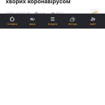
хворих коронавірусом
17:50, 10.04.20
2 хв.
4717
RU
МОВА
ГОЛОВНА
РОЗДІЛИ
ПОГОДА
ЛАЙТ
Підпишіться на нас в Google
ІлюстрацІя / REUTERS
Тестують водіїв трамваїв, тролейбусів,
автобусів, соціальних працівників,
медичних працівників, представників