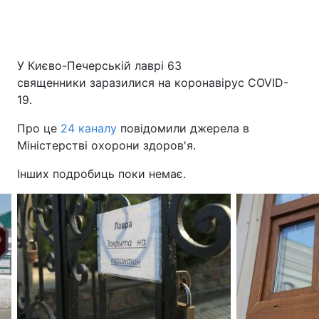
Головна
Війна
У Києво-Печерській лаврі 63
священники заразилися на коронавірус COVID-
Україна
Політика
19.
Економіка
Світ
Про це
24 каналу
повідомили джерела в
Міністерстві охорони здоров'я.
Спорт
Наука
Інших подробиць поки немає.
Техно і зв'язок
Лайт
Зброя
Інциденти
Здоров'я
Туризм
Цікавинки
Погода
Екологія
Регіони