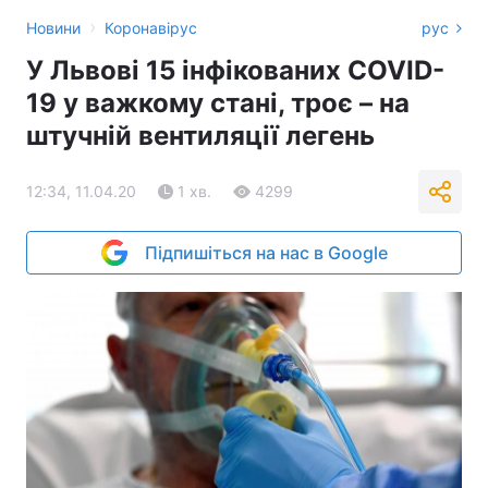
›
Новини
Коронавірус
рус
У Львові 15 інфікованих COVID-
19 у важкому стані, троє – на
штучній вентиляції легень
12:34, 11.04.20
1 хв.
4299
Підпишіться на нас в Google