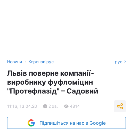
›
Новини
Коронавірус
рус
Львів поверне компанії-
виробнику фуфломіцин
"Протефлазід" – Садовий
11:16, 13.04.20
2 хв.
4814
Підпишіться на нас в Google