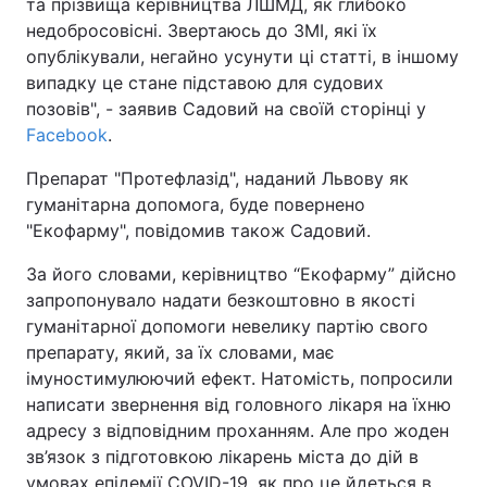
та прізвища керівництва ЛШМД, як глибоко
недобросовісні. Звертаюсь до ЗМІ, які їх
опублікували, негайно усунути ці статті, в іншому
випадку це стане підставою для судових
позовів", - заявив Садовий на своїй сторінці у
Facebook
.
Препарат "Протефлазід", наданий Львову як
гуманітарна допомога, буде повернено
"Екофарму", повідомив також Садовий.
За його словами, керівництво “Екофарму” дійсно
запропонувало надати безкоштовно в якості
гуманітарної допомоги невелику партію свого
препарату, який, за їх словами, має
імуностимулюючий ефект. Натомість, попросили
написати звернення від головного лікаря на їхню
адресу з відповідним проханням. Але про жоден
зв’язок з підготовкою лікарень міста до дій в
умовах епідемії COVID-19, як про це йдеться в