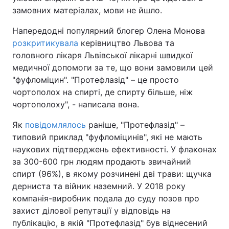
замовних матеріалах, мови не йшло.
Напередодні популярний блогер Олена Монова
розкритикувала
керівництво Львова та
головного лікаря Львівської лікарні швидкої
медичної допомоги за те, що вони замовили цей
"фуфломіцин". "Протефлазід" – це просто
чортополох на спирті, де спирту більше, ніж
чортополоху", - написала вона.
Як
повідомлялось
раніше, "Протефлазід" –
типовий приклад "фуфломіцинів", які не мають
наукових підтверджень ефективності. У флаконах
за 300-600 грн людям продають звичайний
спирт (96%), в якому розчинені дві трави: щучка
дерниста та війник наземний. У 2018 року
компанія-виробник подала до суду позов про
захист ділової репутації у відповідь на
публікацію, в якій "Протефлазід" був віднесений