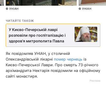
Лонгріди
© УНІАН
© УНІАН
ЧИТАЙТЕ ТАКОЖ
Відео з Youtube
Статті
У Києво-Печерській лаврі
Інтерв'ю
Думки
розповіли про госпіталізацію і
здоров'я митрополита Павла
Архів
Вакансії
Як повідомляв УНІАН, у столичній
Контакти
Олександрівській лікарні
помер чернець
із
Послуги
Києво-Печерської Лаври. Про смерть 73-річного
архімандрита Нектарія повідомили на офіційному
сайті монастиря.
Реклама