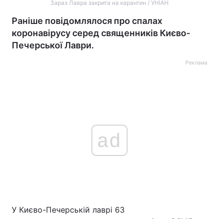
Зараз Лавра закрита на карантин / УНІАН
Раніше повідомлялося про спалах
коронавірусу серед священників Києво-
Печерської Лаври.
Реклама
ad
У Києво-Печерській лаврі 63