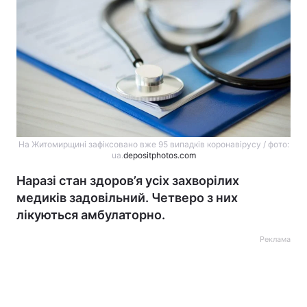
На Житомирщині зафіксовано вже 95 випадків коронавірусу / фото:
ua.
depositphotos.com
Наразі стан здоров’я усіх захворілих
медиків задовільний. Четверо з них
лікуються амбулаторно.
Реклама