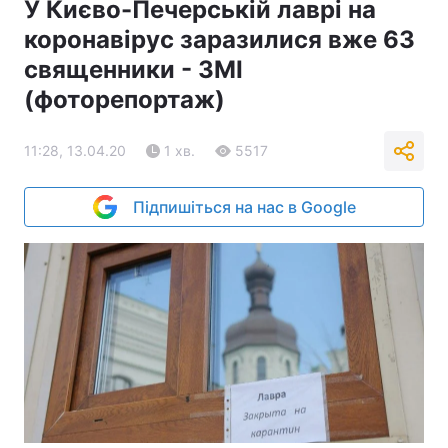
У Києво-Печерській лаврі на
коронавірус заразилися вже 63
священники - ЗМІ
(фоторепортаж)
11:28, 13.04.20
1 хв.
5517
Підпишіться на нас в Google