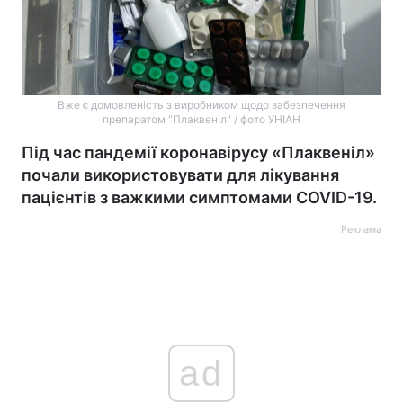
Вже є домовленість з виробником щодо забезпечення
препаратом "Плаквеніл" / фото УНІАН
Під час пандемії коронавірусу «Плаквеніл»
почали використовувати для лікування
пацієнтів з важкими симптомами COVID-19.
Реклама
ad