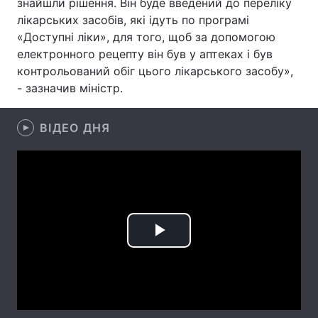
знайшли рішення. Він буде введений до переліку
лікарських засобів, які ідуть по програмі
Лонгріди
«Доступні ліки», для того, щоб за допомогою
електронного рецепту він був у аптеках і був
Відео з Youtube
Статті
контрольований обіг цього лікарського засобу»,
- зазначив міністр.
Інтерв'ю
Думки
ВІДЕО ДНЯ
Архів
Вакансії
Контакти
Послуги
Play
Video