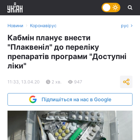
›
Новини
Коронавірус
рус
Кабмін планує внести
"Плаквеніл" до переліку
препаратів програми "Доступні
ліки"
11:33, 13.04.20
2 хв.
947
Підпишіться на нас в Google