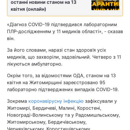
останні новини станом на 13
квітня (онлайн)
«Діагноз COVID-19 підтвердився лабораторним
ПЛР-дослідженням у 11 медиків області», - сказав
він.
За його словами, наразі стан здоров’я усіх
медиків, що захворіли, задовільний. Четверо з 11
лікуються амбулаторно.
Окрім того, за відомостями ОДА, станом на 13
квітня на Житомирщині зареєстровано 95
лабораторно підтверджених випадків COVID-19.
Зокрема
коронавірусну інфекцію
зафіксували у
Житомирі, Бердичеві, Малині, Коростені,
Новограді-Волинському та у Радомишльському,
Житомирському, Бердичівському,
Черняхівському, Коростишівському,