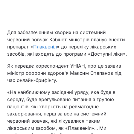
Головна
Війна
Для забезпеченням хворих на системний
Україна
Політика
червоний вовчак Кабінет міністрів планує внести
препарат «
Плаквеніл
» до переліку лікарських
Економіка
Світ
засобів, які входять до програми «Доступні ліки».
Спорт
Наука
Як передає кореспондент УНІАН, про це заявив
міністр охорони здоров'я Максим Степанов під
Техно і зв'язок
Лайт
час онлайн-брифінгу.
Зброя
Інциденти
«На найближчому засіданні уряду, яке буде в
середу, буде врегульовано питання з групою
Здоров'я
Туризм
пацієнтів, які хворіють на ревматоїдне
захворювання, перш за все на системний
Цікавинки
Погода
червоний вовчак, які лікувалися таким
лікарським засобом, як «Плаквеніл»... Ми
Екологія
Регіони