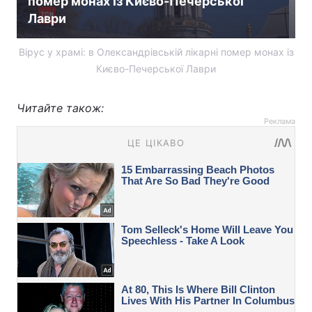
помер монах із Києво-Печерської
Лаври
Вірус у храмі: в Олександрівській лікарні помер монах із
Києво-Печерської Лаври
Читайте також:
Реклама