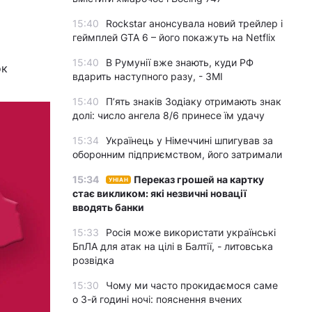
15:40
Rockstar анонсувала новий трейлер і
геймплей GTA 6 – його покажуть на Netflix
15:40
В Румунії вже знають, куди РФ
ок
вдарить наступного разу, - ЗМІ
15:40
П’ять знаків Зодіаку отримають знак
долі: число ангела 8/6 принесе їм удачу
15:34
Українець у Німеччині шпигував за
оборонним підприємством, його затримали
15:34
Переказ грошей на картку
УНІАН
стає викликом: які незвичні новації
вводять банки
15:33
Росія може використати українські
БпЛА для атак на цілі в Балтії, - литовська
розвідка
15:30
Чому ми часто прокидаємося саме
о 3-й годині ночі: пояснення вчених