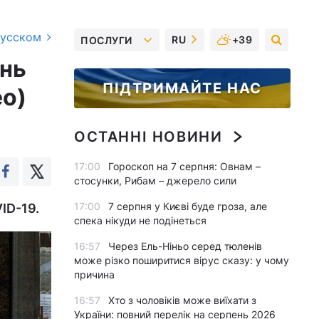
русском
RU
+39
ПОСЛУГИ
ень
ПІДТРИМАЙТЕ НАС
ео)
ОСТАННІ НОВИНИ
17:00
Гороскоп на 7 серпня: Овнам –
стосунки, Рибам – джерело сили
17:00
7 серпня у Києві буде гроза, але
ID-19.
спека нікуди не подінеться
16:57
Через Ель-Ніньо серед тюленів
може різко поширитися вірус сказу: у чому
причина
16:57
Хто з чоловіків може виїхати з
України: повний перелік на серпень 2026