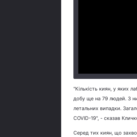
"Кількість киян, у яких 
добу ще на 79 людей. З ни
летальних випадки. Загал
COVID-19", - сказав Кличк
Серед тих киян, що захвор