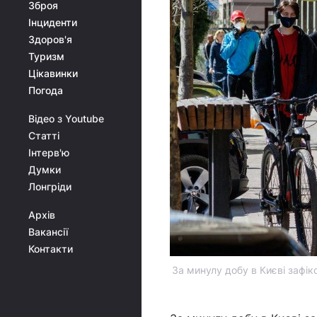
Зброя
Інциденти
Здоров'я
Туризм
Цікавинки
Погода
Відео з Youtube
Статті
Інтерв'ю
Думки
Лонгріди
Архів
Вакансії
Контакти
За минулу добу в Києві зафі