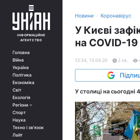
›
Новини
Коронавірус
У Києві зафі
ІНФОРМАЦІЙНЕ
на COVID-19 
АГЕНТСТВО
Головна
Війна
12:34, 13.04.20
2 хв.
Україна
Підпиш
Політика
Економіка
Світ
У столиці на сьогодні
Екологія
Регіони
Спорт
Наука
Техно і зв'язок
Лайт