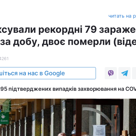
читать на 
ксували рекордні 79 зараж
за добу, двоє померли (від
4261
іться на нас в Google
 495 підтверджених випадків захворювання на COV