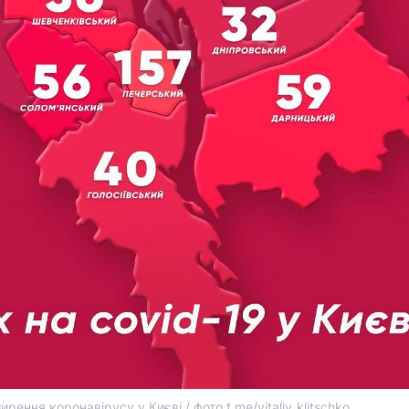
рення коронавірусу у Києві / фото t.me/vitaliy_klitschko