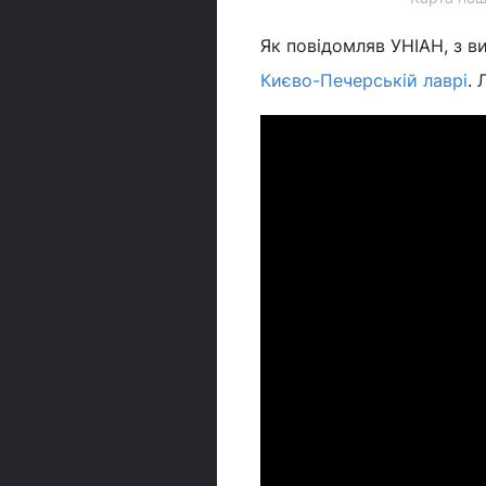
Як повідомляв УНІАН, з в
Києво-Печерській лаврі
. 