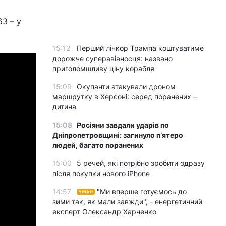
3 – у
15:12
Перший лінкор Трампа коштуватиме
дорожче суперавіаносця: названо
приголомшливу ціну корабля
15:09
Окупанти атакували дроном
маршрутку в Херсоні: серед поранених –
дитина
15:08
Росіяни завдали ударів по
Дніпропетровщині: загинуло пʼятеро
людей, багато поранених
15:00
5 речей, які потрібно зробити одразу
після покупки нового iPhone
14:57
"Ми вперше готуємось до
УНІАН
зими так, як мали завжди", - енергетичний
експерт Олександр Харченко