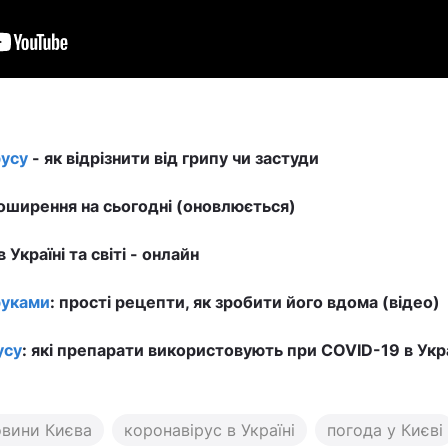
усу
- як відрізнити від грипу чи застуди
ширення на сьогодні (оновлюється)
в Україні та світі - онлайн
руками
: прості рецепти, як зробити його вдома (відео)
усу
: які препарати використовують при COVID-19 в Укра
овини Києва
коронавірус в Україні
погода у Києві