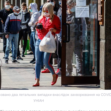
ксовано два летальних випадки внаслідок захворювання на COVID
УНІАН