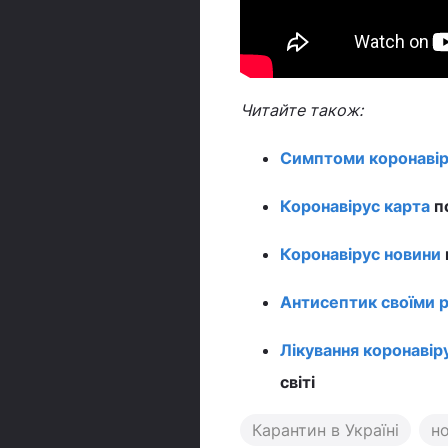
Читайте також:
Симптоми коронавір
Коронавірус карта
по
Коронавірус новини
Антисептик своїми 
Лікування коронавір
світі
Карантин в Україні
н