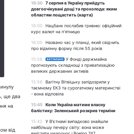
16:30
7 серпня в Україну прийдуть
довгоочікувані дощі та прохолода: яким
областям пощастить (карта)
16:00
Нацбанк послабив гривню: офіційний
курс валют на п’ятницю
16:00
Названо час у планці, який свідчить
про відмінну форму після 55 років
15:58
У Фонді держмайна
АКТУАЛЬНО
прогнозують складнощі з приватизацією
великих державних активів
15:56
Вагітну Вітвіцьку запідозрили у
минулу
таємному ЕКЗ та сурогатному материнстві
- вона відповіла
ь, ще два
15:45
Коли Україна матиме власну
ння на
балістику: Зеленський розкрив терміни
15:42
У Вʼєтнамі випадково знайшли
найбільшу печеру світу: вона може
ком від
вмістити хмарочос і Boeing 747