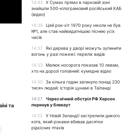
14:43
У Сумах прямо в парковій зоні
знайшли 500-кілограмовий російський КАБ
(відео)
14:39
Цей рок-хіт 1970 року ніколи не був
№1, але став найвидатнішою піснею усіх
часів
14:37
Які дерева у дворі можуть зупинити
вогонь у разі пожежі: перелік видів
14:33
Малюк носорога показав 10 левам,
хто на дорозі головний: кумедне відео
14:30
За кілька годин загинуло понад 230
тисяч людей: історія цунамі в Таїланді
14:27
Через нічний обстріл РФ Херсон
поринув у блекаут
їні та
14:23
У Новій Зеландії застрелили дикого
кота, який роками вбивав десятки
рідкісних птахів