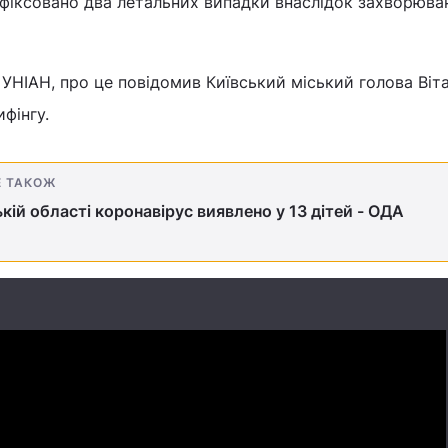
афіксовано два летальних випадки внаслідок захворюва
УНІАН, про це повідомив Київський міський голова Віта
фінгу.
Е ТАКОЖ
ькій області коронавірус виявлено у 13 дітей - ОДА