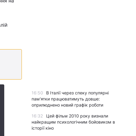
ння на
лій
16:50
В Італії через спеку популярні
пам'ятки працюватимуть довше:
оприлюднено новий графік роботи
16:32
Цей фільм 2010 року визнали
найкращим психологічним бойовиком в
історії кіно