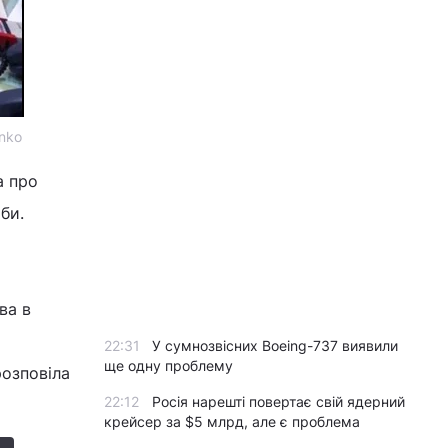
enko
а про
би.
ва в
22:31
У сумнозвісних Boeing-737 виявили
ще одну проблему
розповіла
22:12
Росія нарешті повертає свій ядерний
крейсер за $5 млрд, але є проблема