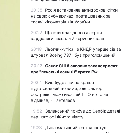
20:35
Росія встановила антидронові сітки
на своїх субмаринах, розташованих за
тисячі кілометрів від України
20:22
Що їсти для здоров’я серця:
кардіологи назвали 7 корисних каш
20:18
Льотчик-утікач з КНДР уперше сів за
штурвал Boeing 737 і був приголомшений
20:17
Сенат США схвалив законопроект
про "пекельні санкції" проти РФ
20:01
Київ буде значно краще
підготовлений до зими, але фактор
обстрілів і можливостей ППО ніхто не
відміняв, - Пантелеєв
19:52
Зеленський прибув до Сербії: деталі
першого офіційного візиту
19:23
Дипломатичний контранаступ