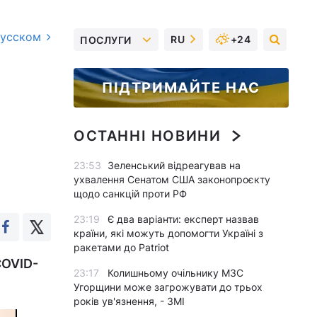
русском
RU
+24
ПОСЛУГИ
ПІДТРИМАЙТЕ НАС
ОСТАННІ НОВИНИ
23:53
Зеленський відреагував на
ухвалення Сенатом США законопроєкту
щодо санкцій проти РФ
23:19
Є два варіанти: експерт назвав
країни, які можуть допомогти Україні з
ракетами до Patriot
COVID-
23:17
Колишньому очільнику МЗС
Угорщини може загрожувати до трьох
років ув'язнення, - ЗМІ