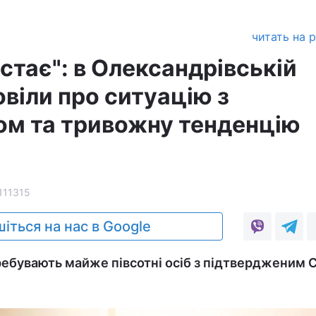
читать на 
стає": в Олександрівській
овіли про ситуацію з
ом та тривожну тенденцію
111315
іться на нас в Google
ребувають майже півсотні осіб з підтвердженим 