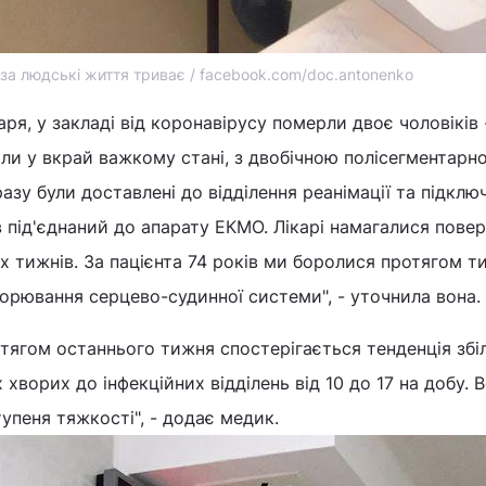
за людські життя триває / facebook.com/doc.antonenko
ря, у закладі від коронавірусу померли двоє чоловіків 
или у вкрай важкому стані, з двобічною полісегментарн
зу були доставлені до відділення реанімації та підклю
в під'єднаний до апарату ЕКМО. Лікарі намагалися пове
х тижнів. За пацієнта 74 років ми боролися протягом ти
ворювання серцево-судинної системи", - уточнила вона.
тягом останнього тижня спостерігається тенденція зб
 хворих до інфекційних відділень від 10 до 17 на добу. В
упеня тяжкості", - додає медик.