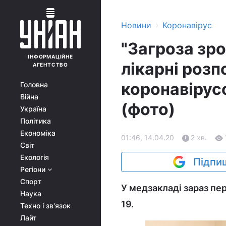
›
Новини
Коронавірус
"Загроза зро
ІНФОРМАЦІЙНЕ
лікарні розп
АГЕНТСТВО
коронавірус
Головна
Війна
(фото)
Україна
Політика
Економіка
01:46, 14.04.20
2 хв.
Світ
Екологія
Підпиш
Регіони
Спорт
У медзакладі зараз пе
Наука
19.
Техно і зв'язок
Лайт