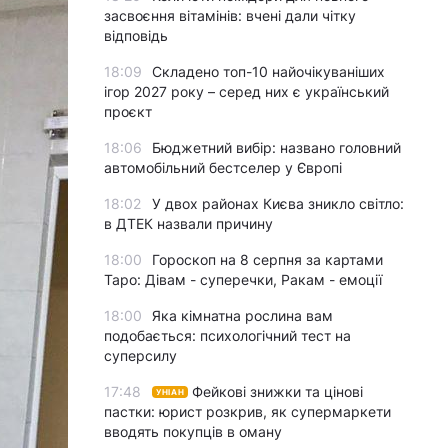
засвоєння вітамінів: вчені дали чітку
відповідь
18:09
Складено топ-10 найочікуваніших
ігор 2027 року – серед них є український
проєкт
18:06
Бюджетний вибір: названо головний
автомобільний бестселер у Європі
18:02
У двох районах Києва зникло світло:
в ДТЕК назвали причину
18:00
Гороскоп на 8 серпня за картами
Таро: Дівам - суперечки, Ракам - емоції
18:00
Яка кімнатна рослина вам
подобається: психологічний тест на
суперсилу
17:48
Фейкові знижки та цінові
УНІАН
пастки: юрист розкрив, як супермаркети
вводять покупців в оману