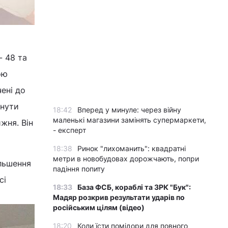
- 48 та
ою
чені до
рнути
18:42
Вперед у минуле: через війну
маленькі магазини замінять супермаркети,
жня. Він
- експерт
18:38
Ринок "лихоманить": квадратні
метри в новобудовах дорожчають, попри
ільшення
падіння попиту
сі
18:33
База ФСБ, кораблі та ЗРК "Бук":
Мадяр розкрив результати ударів по
російським цілям (відео)
18:20
Коли їсти помідори для повного