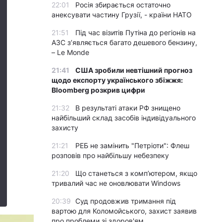
22:01
Росія збирається остаточно
анексувати частину Грузії, - країни НАТО
21:51
Під час візитів Путіна до регіонів на
АЗС з’являється багато дешевого бензину,
– Le Monde
21:41
США зробили невтішний прогноз
щодо експорту українського збіжжя:
Bloomberg розкрив цифри
21:32
В результаті атаки РФ знищено
найбільший склад засобів індивідуального
захисту
21:21
РЕБ не замінить "Петріоти": Флеш
розповів про найбільшу небезпеку
21:20
Що станеться з комп’ютером, якщо
тривалий час не оновлювати Windows
20:39
Суд продовжив тримання під
вартою для Коломойського, захист заявив
про проблеми зі здоров'ям