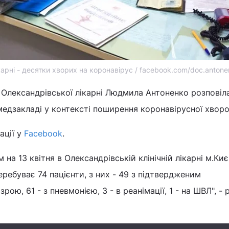
карні - десятки хворих на коронавірус / facebook.com/doc.anton
 Олександрівської лікарні Людмила Антоненко розповіл
медзакладі у контексті поширення коронавірусної хворо
ації у
Facebook
.
 на 13 квітня в Олександрівській клінічній лікарні м.Киє
еребуває 74 пацієнти, з них - 49 з підтвердженим
зрою, 61 - з пневмонією, 3 - в реанімації, 1 - на ШВЛ", - 