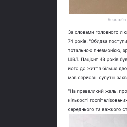
Боротьба 
За словами головного ліка
74 років. "Обидва поступ
тотальною пневмонією, зра
ШВЛ. Пацієнт 48 років бу
його до життя більше дво
мав серйозні супутні зах
"На превеликий жаль, про
кількості госпіталізованих
середнього та важкого ст