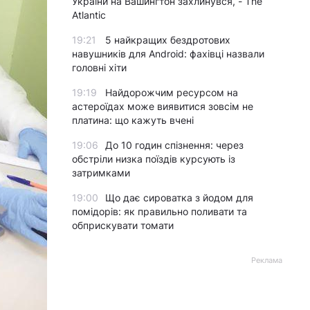
України на Вашингтон захлинувся, - The
Atlantic
19:21
5 найкращих бездротових
навушників для Android: фахівці назвали
головні хіти
19:19
Найдорожчим ресурсом на
астероїдах може виявитися зовсім не
платина: що кажуть вчені
19:06
До 10 годин спізнення: через
обстріли низка поїздів курсують із
затримками
19:00
Що дає сироватка з йодом для
помідорів: як правильно поливати та
обприскувати томати
Реклама