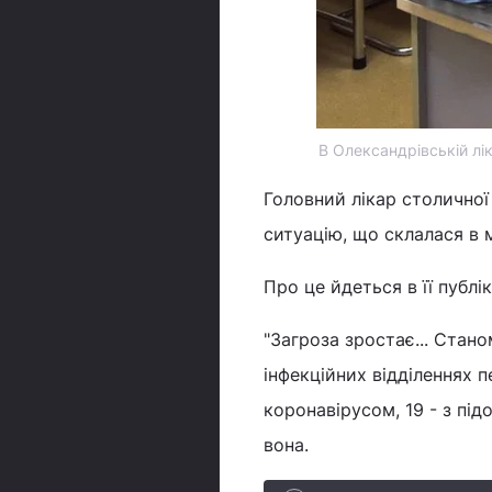
В Олександрівській лі
Головний лікар столичної
ситуацію, що склалася в 
Про це йдеться в її публік
"Загроза зростає... Станом
інфекційних відділеннях п
коронавірусом, 19 - з підо
вона.