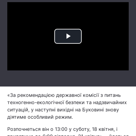
Лонгріди
Відео з Youtube
Статті
Play
Інтерв'ю
Думки
Video
Архів
Вакансії
Контакти
Послуги
«За рекомендацією державної комісії з питань
техногенно-екологічної безпеки та надзвичайних
ситуацій, у наступні вихідні на Буковині знову
діятиме особливий режим.
Розпочнеться він о 13:00 у суботу, 18 квітня, і