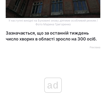
У наступні вихідні на Буковині знову діятиме особливий режим /
Фото Марина Григоренко
Зазначається, що за останній тиждень
число хворих в області зросло на 300 осіб.
Реклама
ad