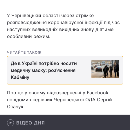
У Чернівецькій області через стрімке
розповсюдження коронавірусної інфекції під час
Головна
Війна
наступних великодніх вихідних знову діятиме
особливий режим.
Україна
Політика
Економіка
Світ
ЧИТАЙТЕ ТАКОЖ
Де в Україні потрібно носити
Спорт
Наука
медичну маску: роз'яснення
Техно і зв'язок
Лайт
Кабміну
Зброя
Інциденти
Про це у своєму відеозверненні у Facebook
повідомив керівник Чернівецької ОДА Сергій
Здоров'я
Туризм
Осачук.
Цікавинки
Погода
ВІДЕО ДНЯ
Екологія
Регіони