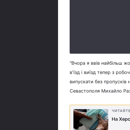
"Вчора я ввів найбільш жо
в'їзд і виїзд тепер з роб
випускати без пропусків 
Севастополя Михайло Ра
ЧИТАЙТ
На Херс