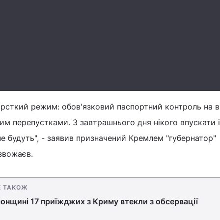
рсткий режим: обов'язковий паспортний контроль на в'ї
очим перепустками. З завтрашнього дня нікого впускати і
не будуть", - заявив призначений Кремлем "губернатор"
звожаєв.
Е ТАКОЖ
онщині 17 приїжджих з Криму втекли з обсервації