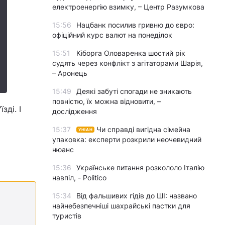
електроенергію взимку, – Центр Разумкова
15:56
Нацбанк посилив гривню до євро:
офіційний курс валют на понеділок
15:51
Кіборга Оловаренка шостий рік
судять через конфлікт з агітаторами Шарія,
– Аронець
15:49
Деякі забуті спогади не зникають
повністю, їх можна відновити, –
зді. І
дослідження
15:37
Чи справді вигідна сімейна
УНІАН
упаковка: експерти розкрили неочевидний
нюанс
15:36
Українське питання розкололо Італію
навпіл, - Politico
15:34
Від фальшивих гідів до ШІ: названо
найнебезпечніші шахрайські пастки для
туристів