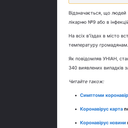
Відзначається, що людей 
лікарню №9 або в інфекцій
На всіх в'їздах в місто 
температуру громадянам.
Як повідомляв УНІАН, ста
340 виявлених випадків за
Читайте також:
Симптоми коронавір
Коронавірус карта
по
Коронавірус новини