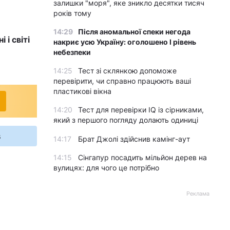
залишки "моря", яке зникло десятки тисяч
років тому
14:29
Після аномальної спеки негода
 і світі
накриє усю Україну: оголошено І рівень
небезпеки
14:25
Тест зі склянкою допоможе
перевірити, чи справно працюють ваші
пластикові вікна
14:20
Тест для перевірки IQ із сірниками,
який з першого погляду долають одиниці
s
14:17
Брат Джолі здійснив камінг-аут
14:15
Сінгапур посадить мільйон дерев на
вулицях: для чого це потрібно
Реклама