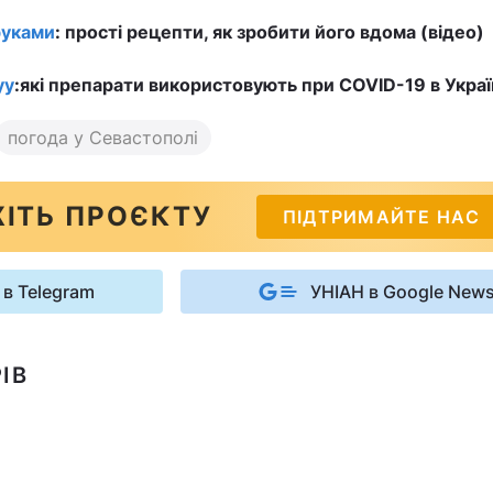
руками
: прості рецепти, як зробити його вдома (відео)
уу
:
які препарати використовують при COVID-19 в Україні
погода у Севастополі
ІТЬ ПРОЄКТУ
ПІДТРИМАЙТЕ НАС
 в Telegram
УНІАН в Google New
ІВ