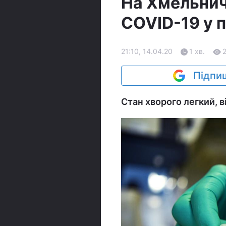
На Хмельнич
COVID-19 у 
21:10, 14.04.20
1 хв.
Підпиш
Стан хворого легкий, в