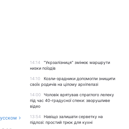
14:14
"Укрзалізниця" змінює маршрути
низки поїздів
14:10
Козли-зрадники допомогли знищити
своїх родичів на цілому архіпелазі
14:00
Чоловік врятував спраглого лелеку
під час 40-градусної спеки: зворушливе
відео
13:54
Навіщо залишати серветку на
русском
підлозі: простий трюк для кухні