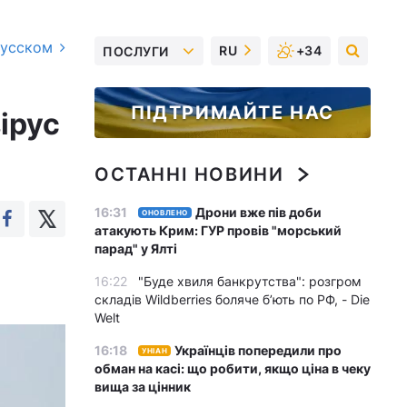
русском
RU
+34
ПОСЛУГИ
ПІДТРИМАЙТЕ НАС
ірус
ОСТАННІ НОВИНИ
16:31
Дрони вже пів доби
ОНОВЛЕНО
атакують Крим: ГУР провів "морський
парад" у Ялті
16:22
"Буде хвиля банкрутства": розгром
складів Wildberries боляче бʼють по РФ, - Die
Welt
16:18
Українців попередили про
УНІАН
обман на касі: що робити, якщо ціна в чеку
вища за цінник