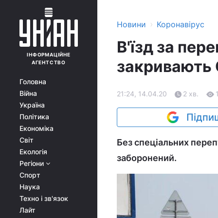
›
Новини
Коронавірус
В'їзд за пер
ІНФОРМАЦІЙНЕ
закривають 
АГЕНТСТВО
Головна
Війна
21:24, 14.04.20
2 хв.
Україна
Підпиш
Політика
Економіка
Світ
Без спеціальних перепу
Екологія
заборонений.
Регіони
Спорт
Наука
Техно і зв'язок
Лайт