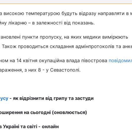
з високою температурою будуть відразу направляти в 
ну лікарню – в залежності від показань.
встановлені пункти пропуску, на яких медики вимірюють
 Також проводиться складання адмінпротоколів та анк
ном на 14 квітня окупаційна влада півострова
повідоми
раження, з них 8 - у Севастополі.
усу
- як відрізнити від грипу та застуди
ширення на сьогодні (оновлюється)
в Україні та світі - онлайн