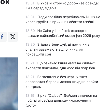
док
13:51
В Україні стрімко дорожчає оренда:
Київ серед лідерів
13:31
Люди постійно перебивають інших не
через грубість: причини набагато глибші
13:30
Не Galaxy і не Pixel: експерти
назвали найнадійніший смартфон 2026 року
13:30
Згідно з фен-шуй, ці помилки в
спальні заважають відпочинку: як
покращити сон
13:21
Що означає білий наліт на сливах:
експерти пояснили, для чого він потрібен
13:21
Безкоштовно без черг: у яких
аеропортах Європи можна швидше пройти
контроль
13:19
Зірка "Одіссеї" Деймон з'явився на
публіці зі своїми доньками-красунями
(фото)