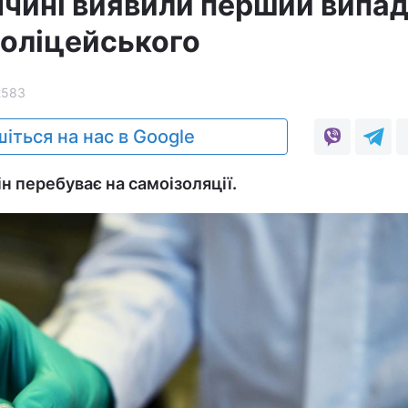
чині виявили перший випа
поліцейського
2583
іться на нас в Google
ін перебуває на самоізоляції.