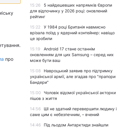
15:26
5 найдешевших напрямків Європи
для відпочинку у 2026 році: оновлений
міську
рейтинг
15:22
У 1984 році Британія навмисно
врізала поїзд у ядерний контейнер: навіщо
це зробили
етування.
15:19
Android 17 стане останнім
оновленням для цих Samsung – серед них
ла
про
може бути ваш
15:08
Навроцький заявив про підтримку
української армії, але згадав про "прапори
Бандери"
15:00
Чоловік відомої української акторки
пішов з життя
14:56
ШІ не здатний перевершити людину і
саме цим є небезпечним, – вчений
14:46
Під льодом Антарктиди знайшли