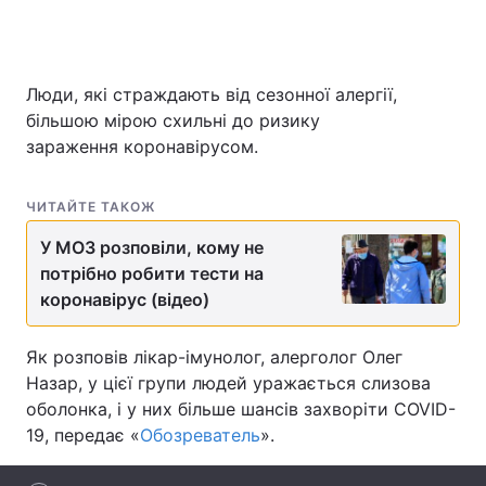
Люди, які страждають від сезонної алергії,
Головна
Війна
більшою мірою схильні до ризику
Україна
Політика
зараження коронавірусом.
Економіка
Світ
ЧИТАЙТЕ ТАКОЖ
Спорт
Наука
У МОЗ розповіли, кому не
потрібно робити тести на
Техно і зв'язок
Лайт
коронавірус (відео)
Зброя
Інциденти
Як розповів лікар-імунолог, алерголог Олег
Здоров'я
Туризм
Назар, у цієї групи людей уражається слизова
оболонка, і у них більше шансів захворіти COVID-
Цікавинки
Погода
19, передає «
Обозреватель
».
Екологія
Регіони