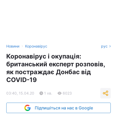
›
Новини
Коронавірус
рус
Коронавірус і окупація:
британський експерт розповів,
як постраждає Донбас від
COVID-19
03:40, 15.04.20
1 хв.
6023
Підпишіться на нас в Google