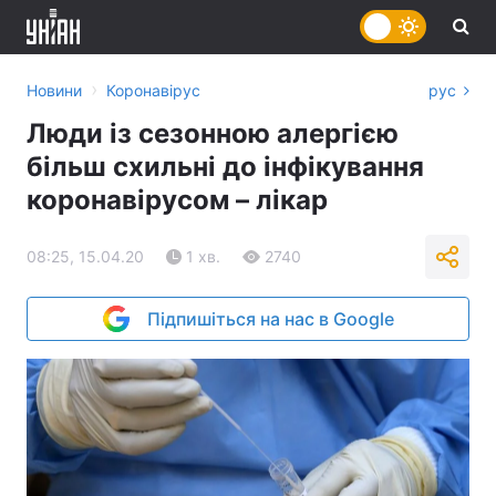
›
Новини
Коронавірус
рус
Люди із сезонною алергією
більш схильні до інфікування
коронавірусом – лікар
08:25, 15.04.20
1 хв.
2740
Підпишіться на нас в Google