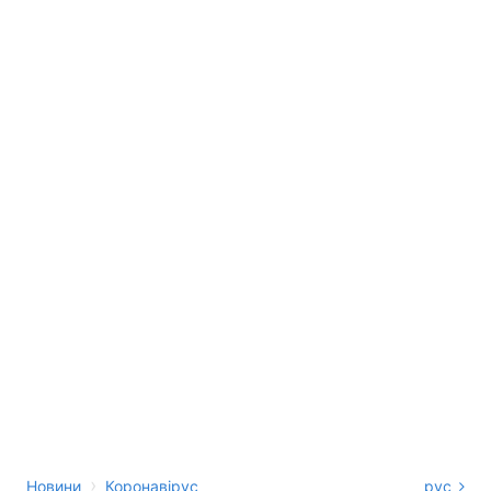
›
Новини
Коронавірус
рус