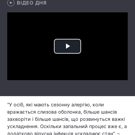
ВІДЕО ДНЯ
Лонгріди
Відео з Youtube
Статті
Інтерв'ю
Думки
Play
Архів
Вакансії
Video
Контакти
Послуги
"У осіб, які мають сезонну алергію, коли
вражається слизова оболонка, більше шансів
захворіти і більше шансів, що розвинуться важкі
ускладнення. Оскільки запальний процес вже є, а
додатково вірусна інфекція ускладнює стан", –