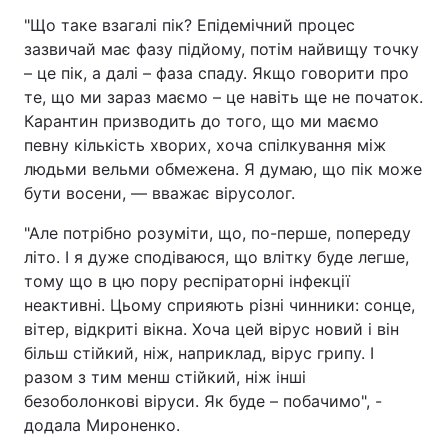
"Що таке взагалі пік? Епідемічний процес
Тема оформлення
зазвичай має фазу підйому, потім найвищу точку
– це пік, а далі – фаза спаду. Якщо говорити про
те, що ми зараз маємо – це навіть ще не початок.
Карантин призводить до того, що ми маємо
певну кількість хворих, хоча спілкування між
людьми вельми обмежена. Я думаю, що пік може
бути восени, — вважає вірусолог.
"Але потрібно розуміти, що, по-перше, попереду
літо. І я дуже сподіваюся, що влітку буде легше,
тому що в цю пору респіраторні інфекції
неактивні. Цьому сприяють різні чинники: сонце,
вітер, відкриті вікна. Хоча цей вірус новий і він
більш стійкий, ніж, наприклад, вірус грипу. І
разом з тим менш стійкий, ніж інші
безоболонкові віруси. Як буде – побачимо", -
додала Мироненко.