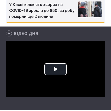
У Києві кількість хворих на
Лонгріди
COVID-19 зросла до 850, за добу
померли ще 2 людини
Відео з Youtube
Статті
ВІДЕО ДНЯ
Інтерв'ю
Думки
Архів
Вакансії
Контакти
Послуги
Play
Video