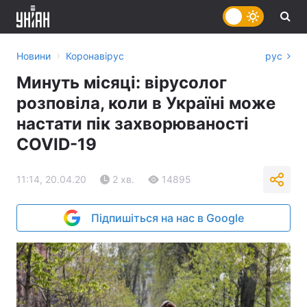
›
Новини
Коронавірус
рус
Минуть місяці: вірусолог
розповіла, коли в Україні може
настати пік захворюваності
COVID-19
11:14, 20.04.20
2 хв.
14895
Підпишіться на нас в Google