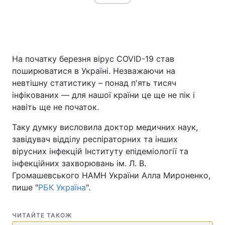
Головна
Війна
На початку березня вірус COVID-19 став
Україна
Політика
поширюватися в Україні. Незважаючи на
невтішну статистику – понад п'ять тисяч
Економіка
Світ
інфікованих — для нашої країни це ще не пік і
навіть ще не початок.
Спорт
Наука
Таку думку висловила доктор медичних наук,
Техно і зв'язок
Лайт
завідувач відділу респіраторних та інших
вірусних інфекцій Інституту епідеміології та
Зброя
Інциденти
інфекційних захворювань ім. Л. В.
Громашевського НАМН України Алла Мироненко,
Здоров'я
Туризм
пише "
РБК Україна
".
Цікавинки
Погода
ЧИТАЙТЕ ТАКОЖ
Екологія
Регіони