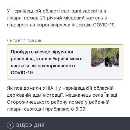
У Чернівецькій області сьогодні удосвіта в
лікарні помер 21-річний місцевий житель з
підозрою на коронавірусну інфекцію COVID-19.
Головна
Війна
Україна
Політика
ЧИТАЙТЕ ТАКОЖ
Економіка
Світ
Пройдуть місяці: вірусолог
розповіла, коли в Україні може
Спорт
Наука
настати пік захворюваності
COVID-19
Техно і зв'язок
Лайт
Як повідомили УНІАН у Чернівецькій обласній
Зброя
Інциденти
державній адміністрації, мешканець села Їжівці
Сторожинецького району помер у районній
Здоров'я
Туризм
лікарні сьогодні приблизно о 5:00.
Цікавинки
Погода
ВІДЕО ДНЯ
Екологія
Регіони