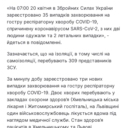
«На 07:00 20 квітня в Збройних Силах України
зареєстровано 35 випадків захворювання на
гостру респіраторну хворобу COVID-19,
спричинену коронавірусом SARS-CoV-2, з них дві
людини одужали та 2 летальних випадки», -
йдеться в повідомленні.
Зазначається, що на ізоляції, в тому числі на
самоізоляції, перебувають 309 представників
ЗСУ.
За минулу добу зареєстровано три нових
випадки захворювання на гостру респіраторну
хворобу COVID-19. Двоє хворих перебувають у
закладах охорони здоров’я (Хмельницька міська
лікарня і Житомирський госпіталь), на Львівщині
один військовослужбовець лікується вдома під
наглядом медичної служби. Стан здоров’я
пацієнтів в Хмельницькому та Львові