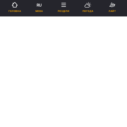
11:14, 20.04.20
2 хв.
14895
RU
МОВА
ГОЛОВНА
РОЗДІЛИ
ПОГОДА
ЛАЙТ
Підпишіться на нас в Google
Ілюстрація REUTERS
Незважаючи на невтішну статистику –
більше п'яти тисяч інфікованих - для нашої
країни це ще не пік і навіть ще не початок,
вважає вірусолог.