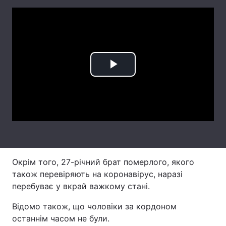
Лонгріди
Відео з Youtube
Статті
Інтерв'ю
Думки
Play
Архів
Вакансії
Video
Контакти
Послуги
Окрім того, 27-річний брат померлого, якого
також перевіряють на коронавірус, наразі
перебуває у вкрай важкому стані.
Відомо також, що чоловіки за кордоном
останнім часом не були.