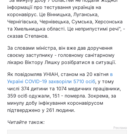
"За минулу добу 7 областей не подали жодної
інформації про тестування українців на
коронавірус. Це Вінницька, Луганська,
Чернігівська, Чернівецька, Сумська, Херсонська
та Хмельницька області. Це неприпустимі речі", -
сказав Степанов.
За словами міністра, він вже дав доручення
своєму заступнику - головному санітарному
лікарю Віктору Ляшку розібратися в ситуації.
Як повідомляв УНІАН, станом на 20 квітня
в
Україні COVID-19 захворіли 5710 осіб
, у тому
числі 374 дитини та 1074 медичних працівники,
359 осіб одужали, 151 - померла. Зокрема, за
минулу добу інфікування коронавірусом
підтверджено у 261 людини.
Читайте також:
Реклама