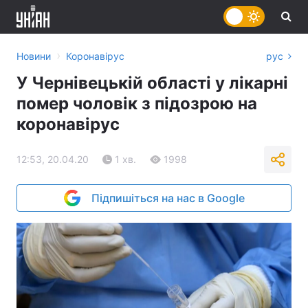
›
Новини
Коронавірус
рус
У Чернівецькій області у лікарні
помер чоловік з підозрою на
коронавірус
12:53, 20.04.20
1 хв.
1998
Підпишіться на нас в Google