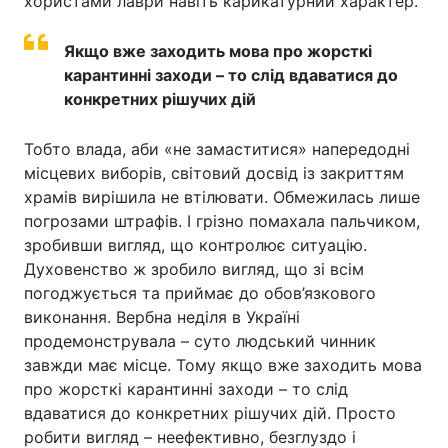
хористами лаври навіть карикатурний характер.
Якщо вже заходить мова про жорсткі
карантинні заходи – то слід вдаватися до
конкретних рішучих дій
Тобто влада, аби «не замаститися» напередодні
місцевих виборів, світовий досвід із закриттям
храмів вирішила не втілювати. Обмежилась лише
погрозами штрафів. І грізно помахала пальчиком,
зробивши вигляд, що контролює ситуацію.
Духовенство ж зробило вигляд, що зі всім
погоджується та приймає до обов’язкового
виконання. Вербна неділя в Україні
продемонструвала – суто людський чинник
завжди має місце. Тому якщо вже заходить мова
про жорсткі карантинні заходи – то слід
вдаватися до конкретних рішучих дій. Просто
робити вигляд – неефективно, безглуздо і