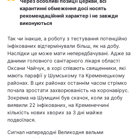
Через особливі позиції церкви, всі
карантинні обмеження досі носять
рекомендаційний характер і не завжди
виконуються
Так чи інакше, а роботу з тестування потенційно
інфікованих відтермінували більш, як на добу.
Наслідки це може мати непередбачувані. Адже за
даними головного санітарного лікаря області
Оксани Чайчук, в хорі співають священники, які
мають парафії у Шумському та Кременецькому
районах. В цих районах останнім часом стрімко
почала зростати захворюваність на коронавірус.
Зокрема на Шумщині був скачок, коли за добу
виявили 22 інфікованих, на Кременеччині
кількість нових хворих за 3 дні майже
подвоїлася.
Сигнал напередодні Великодня вельми