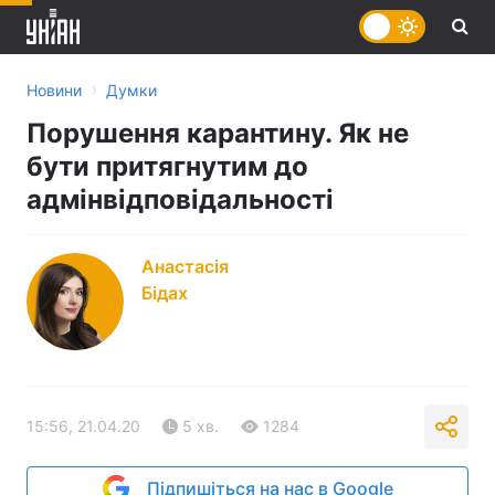
›
Новини
Думки
Порушення карантину. Як не
бути притягнутим до
адмінвідповідальності
Анастасія
Бідах
15:56, 21.04.20
5 хв.
1284
Підпишіться на нас в Google