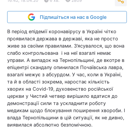
16:42, 18.04.20
6 хв.
2809
Підпишіться на нас в Google
В період епідемії коронавірусу в Україні чітко
проявилася держава в державі, яка не просто
живе за своїми правилами. З’ясувалося, що вона
слабо контрольована і на неї взагалі немає
управи. А випадок на Тернопільщині, де вкотре в
епіцентрі скандалу опинилася Почаївська лавра,
взагалі межує з абсурдом. У час, коли в Україні,
та й в області зокрема, наростає кількість
хворих на Covid-19, духовенство російської
церкви у Чистий четвер вирішило вдатися до
демонстрації сили та ускладнити роботу
медикам щодо блокування поширення хвороби. І
влада Тернопільщини в цій ситуації, як не дивно,
виявилася абсолютно безпомічною.