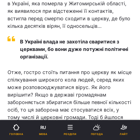
в Україні, яка померла у Житомирській області,
як виявилося при відстеженні її контактів,
встигла перед смертю сходити в церкву, де було
кілька десятків вірян, її односельців…
В Україні влада не захотіла сваритися з
церквами, бо вони дуже потужні політичні
організації.
Отже, гостро стоїть питання про церкву як місце
спілкування широкого кола людей, серед яких
може розповсюджуватися вірус. Як його
вирішити? Якщо в державі громадянам
забороняється збиратися більше певної кількості
осіб, то ця заборона має стосуватися всіх, у
тому числі й церковні громади. Тоді б йшлося
про виконання або невиконання рішення влади.
RU
Реклама
МОВА
ГОЛОВНА
РОЗДІЛИ
ПОГОДА
ЛАЙТ