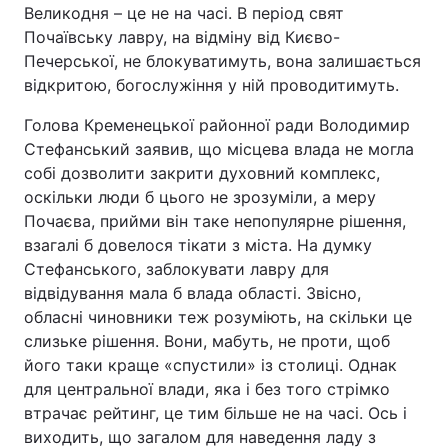
Великодня – це не на часі. В період свят
Почаївську лавру, на відміну від Києво-
Печерської, не блокуватимуть, вона залишається
відкритою, богослужіння у ній проводитимуть.
Голова Кременецької районної ради Володимир
Стефанський заявив, що місцева влада не могла
собі дозволити закрити духовний комплекс,
оскільки люди б цього не зрозуміли, а меру
Почаєва, прийми він таке непопулярне рішення,
взагалі б довелося тікати з міста. На думку
Стефанського, заблокувати лавру для
відвідування мала б влада області. Звісно,
обласні чиновники теж розуміють, на скільки це
слизьке рішення. Вони, мабуть, не проти, щоб
його таки краще «спустили» із столиці. Однак
для центральної влади, яка і без того стрімко
втрачає рейтинг, це тим більше не на часі. Ось і
виходить, що загалом для наведення ладу з