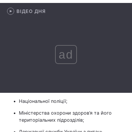
ВІДЕО ДНЯ
Головна
Війна
Україна
Політика
ad
Економіка
Світ
Спорт
Наука
Техно і зв'язок
Лайт
Зброя
Інциденти
Національної поліції;
Здоров'я
Туризм
Міністерства охорони здоров’я та його
Цікавинки
Погода
територіальних підрозділів;
Екологія
Регіони
Державної служби України з питань