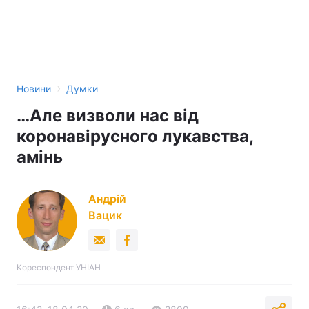
›
Новини
Думки
…Але визволи нас від
коронавірусного лукавства,
амінь
Андрій
Вацик
Кореспондент УНІАН