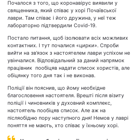
Почалося з того, що коронавірус виявили у
священника, який співає у хорі Почаївської
лаври. Там співає і його дружина, у неї теж
лабораторно підтвердили Covid-19.
Постало питання, щоб ізолювати всіх можливих
контактних. І тут почалися «цирки». Спроби
вийти на зв’язок з настоятелем лаври успіхом не
увінчалися. Відповідальний за даний напрямок
працівник пообіцяв надати список хористів, але
обіцянку того дня так і не виконав.
Поліції він пояснив, що йому необхідне
благословення настоятеля. Врешті після візиту
поліції і чиновників у духовний комплекс,
настоятель пообіцяв список. Але аж на
післяобідню пору наступного дня! Немов у лаврі
поняття не мають, хто співає у їхньому хорі.