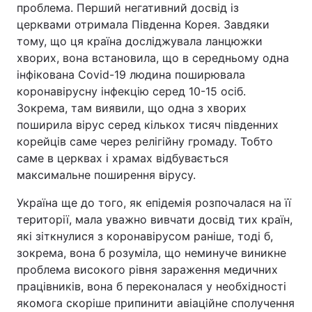
проблема. Перший негативний досвід із
церквами отримала Південна Корея. Завдяки
тому, що ця країна досліджувала ланцюжки
хворих, вона встановила, що в середньому одна
інфікована Cоvid-19 людина поширювала
коронавірусну інфекцію серед 10-15 осіб.
Зокрема, там виявили, що одна з хворих
поширила вірус серед кількох тисяч південних
корейців саме через релігійну громаду. Тобто
саме в церквах і храмах відбувається
максимальне поширення вірусу.
Україна ще до того, як епідемія розпочалася на її
території, мала уважно вивчати досвід тих країн,
які зіткнулися з коронавірусом раніше, тоді б,
зокрема, вона б розуміла, що неминуче виникне
проблема високого рівня зараження медичних
працівників, вона б переконалася у необхідності
якомога скоріше припинити авіаційне сполучення