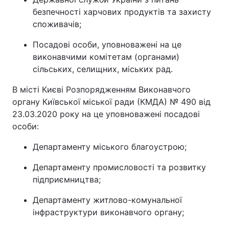
безпечності харчових продуктів та захисту
Лонгріди
споживачів;
Посадові особи, уповноважені на це
Відео з Youtube
Статті
виконавчими комітетам (органами)
сільських, селищних, міських рад.
Інтерв'ю
Думки
В місті Києві Розпорядженням Виконавчого
Архів
Вакансії
органу Київської міської ради (КМДА) № 490 від
23.03.2020 року на це уповноважені посадові
Контакти
особи:
Послуги
Департаменту міського благоустрою;
Департаменту промисловості та розвитку
підприємництва;
Департаменту житлово-комунальної
інфраструктури виконавчого органу;