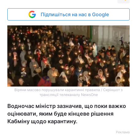
Підпишіться на нас в Google
Віряни масово порушували карантинні правила / Скріншот з
трансляції телеканалу NewsOne
Водночас міністр зазначив, що поки важко
оцінювати, яким буде кінцеве рішення
Кабміну щодо карантину.
Реклама