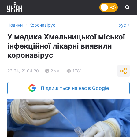
›
Новини
Коронавірус
рус
У медика Хмельницької міської
інфекційної лікарні виявили
коронавірус
23:24, 21.04.20
2 хв.
1781
Підпишіться на нас в Google