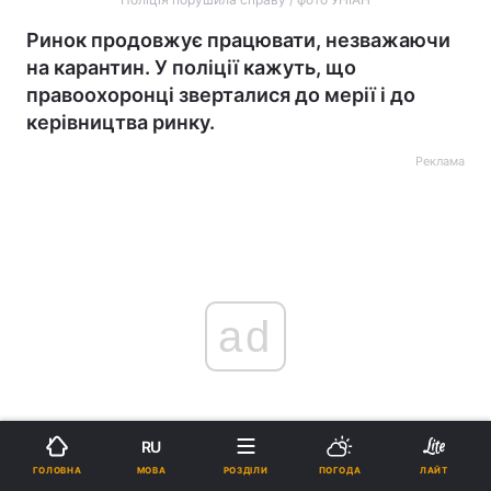
Ринок продовжує працювати, незважаючи
на карантин. У поліції кажуть, що
правоохоронці зверталися до мерії і до
керівництва ринку.
Реклама
ad
RU
МОВА
ГОЛОВНА
РОЗДІЛИ
ПОГОДА
ЛАЙТ