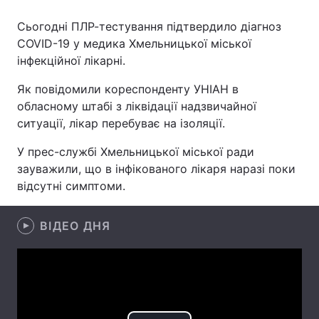
Сьогодні ПЛР-тестування підтвердило діагноз
COVID-19 у медика Хмельницької міської
інфекційної лікарні.
Головна
Війна
Як повідомили кореспонденту УНІАН в
Україна
Політика
обласному штабі з ліквідації надзвичайної
ситуації, лікар перебуває на ізоляції.
Економіка
Світ
У прес-службі Хмельницької міської ради
Спорт
Наука
зауважили, що в інфікованого лікаря наразі поки
відсутні симптоми.
Техно і зв'язок
Лайт
Зброя
Інциденти
ВІДЕО ДНЯ
Здоров'я
Туризм
Цікавинки
Погода
Екологія
Регіони