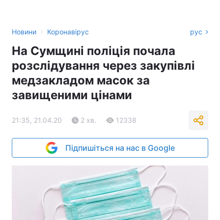
›
Новини
Коронавірус
рус
На Сумщині поліція почала
розслідування через закупівлі
медзакладом масок за
завищеними цінами
21:35, 21.04.20
2 хв.
12338
Підпишіться на нас в Google