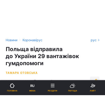
›
Новини
Коронавірус
рус
Польща відправила
до України 29 вантажівок
гумдопомоги
ТАМАРА ОТОВСЬКА
22:10, 31.01.22
2 хв.
1249
RU
МОВА
ГОЛОВНА
РОЗДІЛИ
ПОГОДА
ЛАЙТ
Підпишіться на нас в Google