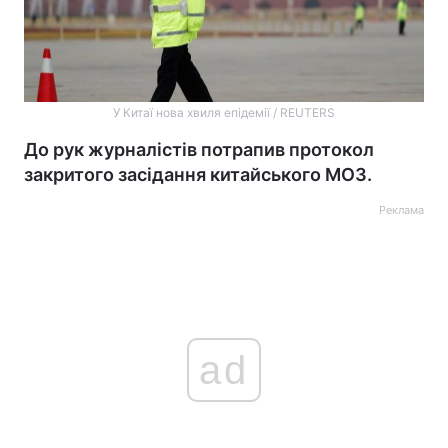
У Китаї нова хвиля епідемії / REUTERS
До рук журналістів потрапив протокол
закритого засідання китайського МОЗ.
Реклама
ad