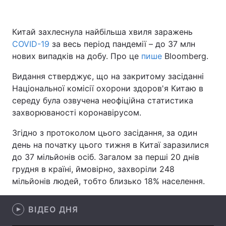
Китай захлеснула найбільша хвиля заражень
COVID-19
Головна
за весь період пандемії – до 37 млн
Війна
нових випадків на добу. Про це
пише
Bloomberg.
Україна
Політика
Видання стверджує, що на закритому засіданні
Національної комісії охорони здоров'я Китаю в
Економіка
Світ
середу була озвучена неофіційна статистика
Спорт
Наука
захворюваності коронавірусом.
Згідно з протоколом цього засідання, за один
Техно і зв'язок
Лайт
день на початку цього тижня в Китаї заразилися
Зброя
Інциденти
до 37 мільйонів осіб. Загалом за перші 20 днів
грудня в країні, ймовірно, захворіли 248
Здоров'я
Туризм
мільйонів людей, тобто близько 18% населення.
Цікавинки
Погода
ВІДЕО ДНЯ
Екологія
Регіони