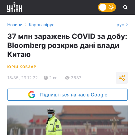
›
Новини
Коронавірус
рус
37 млн заражень COVID за добу:
Bloomberg розкрив дані влади
Китаю
ЮРІЙ КОБЗАР
18:35, 23.12.22
2 хв.
3537
Підпишіться на нас в Google