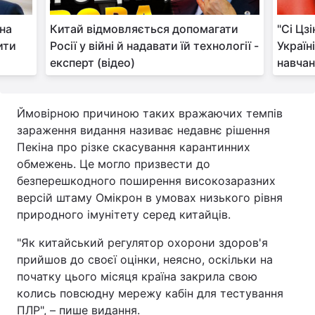
Тема оформлення
іна
Китай відмовляється допомагати
"Сі Цз
ити
Росії у війні й надавати їй технології -
Україн
експерт (відео)
навчан
Ймовірною причиною таких вражаючих темпів
зараження видання називає недавнє рішення
Пекіна про різке скасування карантинних
обмежень. Це могло призвести до
безперешкодного поширення високозаразних
версій штаму Омікрон в умовах низького рівня
природного імунітету серед китайців.
"Як китайський регулятор охорони здоров'я
прийшов до своєї оцінки, неясно, оскільки на
початку цього місяця країна закрила свою
колись повсюдну мережу кабін для тестування
ПЛР", – пише видання.